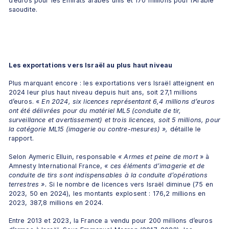
d’euros pour les Émirats arabes unis et 170 millions pour l’Arabie 
saoudite.
Les exportations vers Israël au plus haut niveau
Plus marquant encore : les exportations vers Israël atteignent en 
2024 leur plus haut niveau depuis huit ans, soit 27,1 millions 
d’euros. «
 En 2024, six licences représentant 6,4 millions d’euros 
ont été délivrées pour du matériel ML5 (conduite de tir, 
surveillance et avertissement) et trois licences, soit 5 millions, pour 
la catégorie ML15 (imagerie ou contre-mesures) »,
 détaille le 
rapport. 
Selon Aymeric Elluin, responsable 
« Armes et peine de mort 
» à 
Amnesty International France, 
« ces éléments d’imagerie et de 
conduite de tirs sont indispensables à la conduite d’opérations 
terrestres ».
 Si le nombre de licences vers Israël diminue (75 en 
2023, 50 en 2024), les montants explosent : 176,2 millions en 
2023, 387,8 millions en 2024. 
Entre 2013 et 2023, la France a vendu pour 200 millions d’euros 