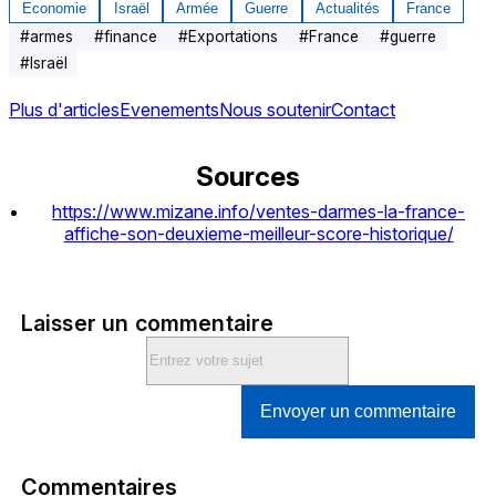
Economie
Israël
Armée
Guerre
Actualités
France
#
armes
#
finance
#
Exportations
#
France
#
guerre
#
Israël
Plus d'articles
Evenements
Nous soutenir
Contact
Sources
https://www.mizane.info/ventes-darmes-la-france-
affiche-son-deuxieme-meilleur-score-historique/
Laisser un commentaire
Envoyer un commentaire
Commentaires