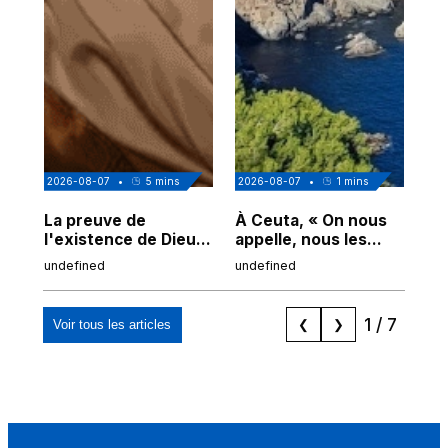
2026-08-07
•
5
mins
2026-08-07
•
1
mins
202
La preuve de
À Ceuta, « On nous
Cor
l'existence de Dieu
appelle, nous les
de
chez Ibn Sina
Espagnols d'origine
undefined
undefined
und
marocaine, les
"musulmans"»
1
/
7
Voir tous les articles
❮
❯