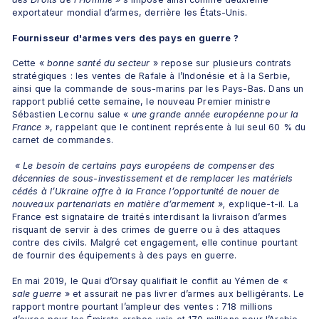
exportateur mondial d’armes, derrière les États-Unis.
Fournisseur d'armes vers des pays en guerre ?
Cette «
 bonne santé du secteur 
» repose sur plusieurs contrats 
stratégiques : les ventes de Rafale à l’Indonésie et à la Serbie, 
ainsi que la commande de sous-marins par les Pays-Bas. Dans un 
rapport publié cette semaine, le nouveau Premier ministre 
Sébastien Lecornu salue «
 une grande année européenne pour la 
France »
, rappelant que le continent représente à lui seul 60 % du 
carnet de commandes.
 « Le besoin de certains pays européens de compenser des 
décennies de sous-investissement et de remplacer les matériels 
cédés à l’Ukraine offre à la France l’opportunité de nouer de 
nouveaux partenariats en matière d’armement », 
explique-t-il. La 
France est signataire de traités interdisant la livraison d’armes 
risquant de servir à des crimes de guerre ou à des attaques 
contre des civils. Malgré cet engagement, elle continue pourtant 
de fournir des équipements à des pays en guerre.
En mai 2019, le Quai d’Orsay qualifiait le conflit au Yémen de «
sale guerre 
» et assurait ne pas livrer d’armes aux belligérants. Le 
rapport montre pourtant l’ampleur des ventes : 718 millions 