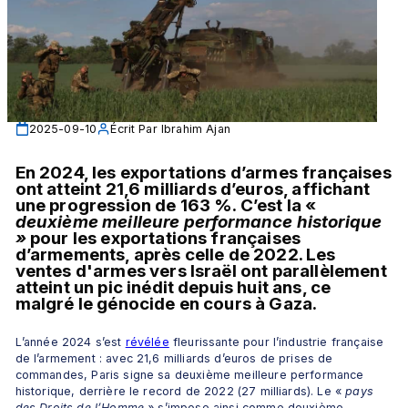
2025-09-10
Écrit Par
Ibrahim Ajan
En 2024, les exportations d’armes françaises 
ont atteint 21,6 milliards d’euros, affichant 
une progression de 163 %. C’est la « 
deuxième meilleure performance historique 
»
 pour les exportations françaises 
d’armements, après celle de 2022. Les 
ventes d'armes vers Israël ont parallèlement 
atteint un pic inédit depuis huit ans, ce 
malgré le génocide en cours à Gaza.
L’année 2024 s’est 
révélée
 fleurissante pour l’industrie française 
de l’armement : avec 21,6 milliards d’euros de prises de 
commandes, Paris signe sa deuxième meilleure performance 
historique, derrière le record de 2022 (27 milliards). Le «
 pays 
des Droits de l’Homme »
 s’impose ainsi comme deuxième 