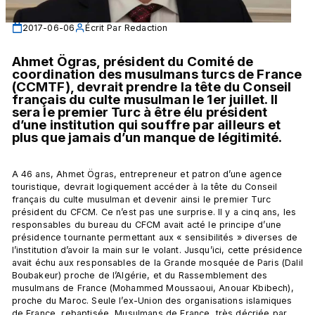
2017-06-06
Écrit Par
Redaction
Ahmet Ögras, président du Comité de 
coordination des musulmans turcs de France 
(CCMTF), devrait prendre la tête du Conseil 
français du culte musulman le 1er juillet. Il 
sera le premier Turc à être élu président 
d’une institution qui souffre par ailleurs et 
plus que jamais d’un manque de légitimité.
A 46 ans, Ahmet Ögras, entrepreneur et patron d’une agence 
touristique, devrait logiquement accéder à la tête du Conseil 
français du culte musulman et devenir ainsi le premier Turc 
président du CFCM. Ce n’est pas une surprise. Il y a cinq ans, les 
responsables du bureau du CFCM avait acté le principe d’une 
présidence tournante permettant aux « sensibilités » diverses de 
l’institution d’avoir la main sur le volant. Jusqu’ici, cette présidence 
avait échu aux responsables de la Grande mosquée de Paris (Dalil 
Boubakeur) proche de l’Algérie, et du Rassemblement des 
musulmans de France (Mohammed Moussaoui, Anouar Kbibech), 
proche du Maroc. Seule l’ex-Union des organisations islamiques 
de France, rebaptisée, Musulmans de France, très décriée par 