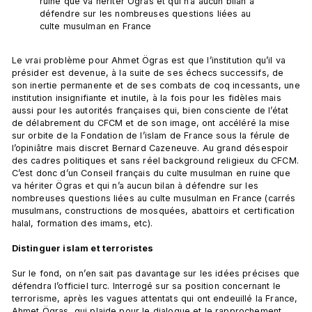
ruine que va hériter Ögras et qui n’a aucun bilan à 
défendre sur les nombreuses questions liées au 
culte musulman en France
Le vrai problème pour Ahmet Ögras est que l’institution qu’il va 
présider est devenue, à la suite de ses échecs successifs, de 
son inertie permanente et de ses combats de coq incessants, une 
institution insignifiante et inutile, à la fois pour les fidèles mais 
aussi pour les autorités françaises qui, bien consciente de l’état 
de délabrement du CFCM et de son image, ont accéléré la mise 
sur orbite de la Fondation de l’islam de France sous la férule de 
l’opiniâtre mais discret Bernard Cazeneuve. Au grand désespoir 
des cadres politiques et sans réel background religieux du CFCM. 
C’est donc d’un Conseil français du culte musulman en ruine que 
va hériter Ögras et qui n’a aucun bilan à défendre sur les 
nombreuses questions liées au culte musulman en France (carrés 
musulmans, constructions de mosquées, abattoirs et certification 
halal, formation des imams, etc).

Distinguer islam et terroristes
Sur le fond, on n’en sait pas davantage sur les idées précises que 
défendra l’officiel turc. Interrogé sur sa position concernant le 
terrorisme, après les vagues attentats qui ont endeuillé la France, 
Ahmet Ögras, qui plaide pour le dialogue et le rapprochement 