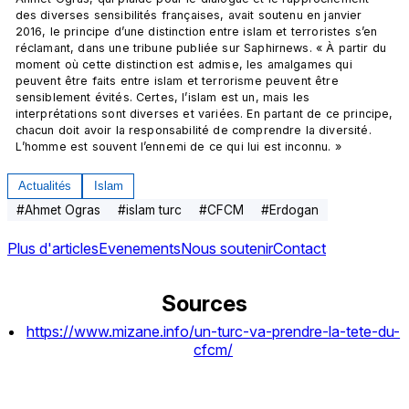
des diverses sensibilités françaises, avait soutenu en janvier 
2016, le principe d’une distinction entre islam et terroristes s’en 
réclamant, dans une tribune publiée sur Saphirnews. « À partir du 
moment où cette distinction est admise, les amalgames qui 
peuvent être faits entre islam et terrorisme peuvent être 
sensiblement évités. Certes, l’islam est un, mais les 
interprétations sont diverses et variées. En partant de ce principe, 
chacun doit avoir la responsabilité de comprendre la diversité. 
L’homme est souvent l’ennemi de ce qui lui est inconnu. »
Actualités
Islam
#
Ahmet Ogras
#
islam turc
#
CFCM
#
Erdogan
Plus d'articles
Evenements
Nous soutenir
Contact
Sources
https://www.mizane.info/un-turc-va-prendre-la-tete-du-
cfcm/