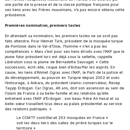
une partie de la presse et de la classe politique française pour 
ses liens avec les Frères musulmans, n’a pas encore obtenu cette 
présidence.

Premières nomination, premiers tacles
En attendant sa nomination, les premiers tacles ne se sont pas 
faits attendre. Pour Hikmet Turk, président de la mosquée turque 
de Pontoise dans le Val-d’Oise, l’homme « n’en a pas les 
compétences ». Mais c’est pour ses liens étroits avec l’AKP que le 
jeune futur président turc est déjà sous la sellette, rappelle 
Libération sous la plume de Bernadette Sauvaget. « Cette 
succession, écrit-elle, risque bien d’échauffer les esprits. En 
cause, les liens d’Ahmet Ogras avec l’AKP, le Parti de la justice et 
du développement, au pouvoir en Turquie depuis 2002 et avec 
l’entourage, à Ankara, du président islamo-conservateur, Recep 
Tayyip Erdogan. Car Ogras, 46 ans, doit son ascension au sein de 
l’islam de France à sa belle-famille et les relations qu’elle 
entretient avec l’AKP d’Erdogan : son beau-frère Ali Hasal et sa 
belle-sœur travaillent tous deux au palais présidentiel au service 
Le CCMTF contrôlerait 253 mosquées en France « 
soit les deux tiers des salles de prière turques sur le 
territoire »