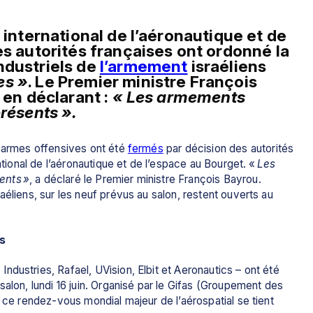
 international de l’aéronautique et de 
es autorités françaises ont ordonné la 
dustriels de 
l’armement
 israéliens 
es »
. Le Premier ministre François 
 en déclarant : 
« Les armements 
présents ».
 armes offensives ont été 
fermés
 par décision des autorités 
national de l’aéronautique et de l’espace au Bourget. «
 Les 
ents »
, a déclaré le Premier ministre François Bayrou. 
éliens, sur les neuf prévus au salon, restent ouverts au 
s
dustries, Rafael, UVision, Elbit et Aeronautics – ont été 
alon, lundi 16 juin. Organisé par le Gifas (Groupement des 
 ce rendez-vous mondial majeur de l’aérospatial se tient 