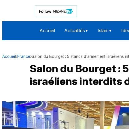
Accueil
Actualités
Islam
Idé
▼
▼
Accueil
›
France
›
Salon du Bourget : 5 stands d'armement israéliens in
Salon du Bourget :
israéliens interdits