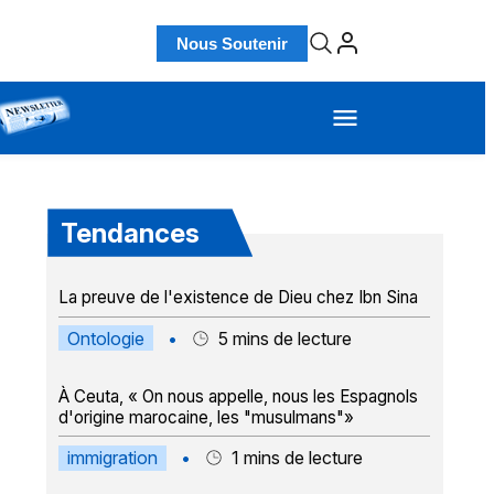
Nous Soutenir
Tendances
La preuve de l'existence de Dieu chez Ibn Sina
Ontologie
•
5
mins de lecture
À Ceuta, « On nous appelle, nous les Espagnols
d'origine marocaine, les "musulmans"»
immigration
•
1
mins de lecture