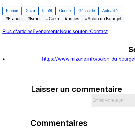
France
Gaza
Israël
Guerre
Génocide
Actualités
#
France
#
Israël
#
Gaza
#
armes
#
Salon du Bourget
Plus d'articles
Evenements
Nous soutenir
Contact
S
https://www.mizane.info/salon-du-bourget
Laisser un commentaire
Commentaires