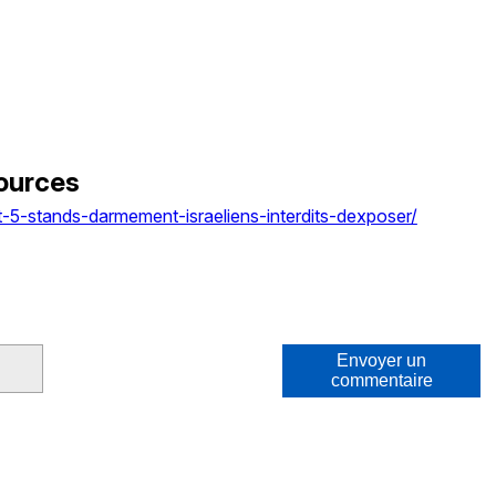
ources
-5-stands-darmement-israeliens-interdits-dexposer/
Envoyer un
commentaire