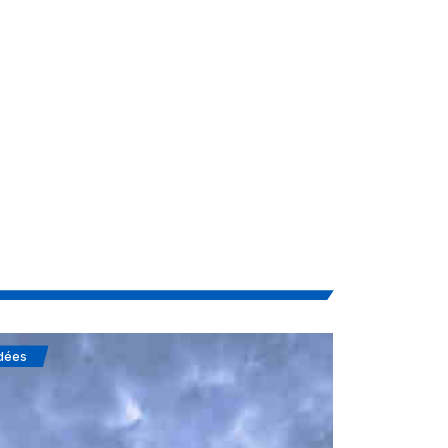
dées
Soufisme