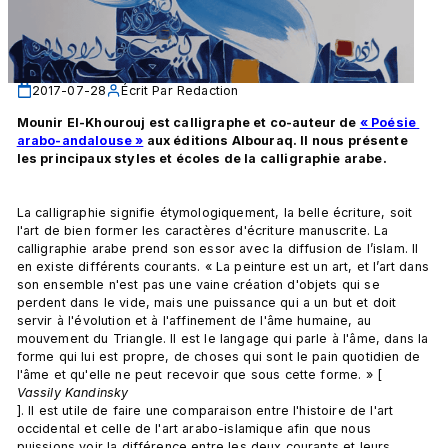
2017-07-28
Écrit Par
Redaction
Mounir El-Khourouj est calligraphe et co-auteur de 
« Poésie 
arabo-andalouse »
aux éditions Albouraq. Il nous présente 
les principaux styles et écoles de la calligraphie arabe.
La calligraphie signifie étymologiquement, la belle écriture, soit 
l'art de bien former les caractères d'écriture manuscrite. La 
calligraphie arabe prend son essor avec la diffusion de l’islam. Il 
en existe différents courants. « La peinture est un art, et l’art dans 
son ensemble n'est pas une vaine création d'objets qui se 
perdent dans le vide, mais une puissance qui a un but et doit 
servir à l'évolution et à l'affinement de l'âme humaine, au 
mouvement du Triangle. Il est le langage qui parle à l'âme, dans la 
forme qui lui est propre, de choses qui sont le pain quotidien de 
l'âme et qu'elle ne peut recevoir que sous cette forme. » [
Vassily Kandinsky
]. Il est utile de faire une comparaison entre l'histoire de l'art 
occidental et celle de l'art arabo-islamique afin que nous 
puissions voir la différence entre les deux courants et leurs 