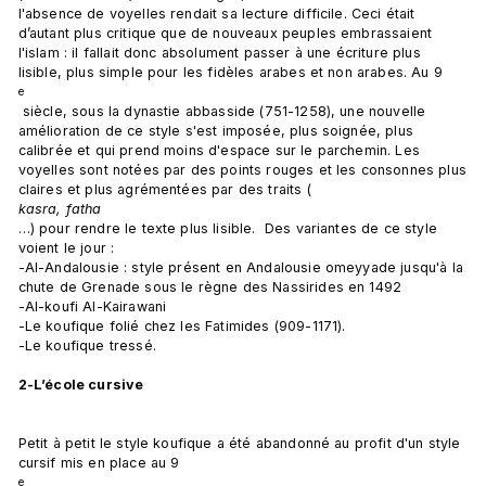
l'absence de voyelles rendait sa lecture difficile. Ceci était 
d’autant plus critique que de nouveaux peuples embrassaient 
l'islam : il fallait donc absolument passer à une écriture plus 
lisible, plus simple pour les fidèles arabes et non arabes. Au 9
e
 siècle, sous la dynastie abbasside (751-1258), une nouvelle 
amélioration de ce style s'est imposée, plus soignée, plus 
calibrée et qui prend moins d'espace sur le parchemin. Les 
voyelles sont notées par des points rouges et les consonnes plus 
claires et plus agrémentées par des traits (
kasra, fatha
…) pour rendre le texte plus lisible.  Des variantes de ce style 
voient le jour :

-Al-Andalousie : style présent en Andalousie omeyyade jusqu'à la 
chute de Grenade sous le règne des Nassirides en 1492

-Al-koufi Al-Kairawani

-Le koufique folié chez les Fatimides (909-1171).

-Le koufique tressé.

2-L’école cursive
Petit à petit le style koufique a été abandonné au profit d'un style 
cursif mis en place au 9
e