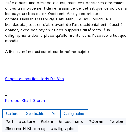
 siècle dans une période d'oubli, mais ces dernières décennies 
ont vu un mouvement de renaissance de cet art que ce soit dans 
les pays arabes ou en Occident. Ainsi, des artistes 
comme Hassan Massoudy, Hani Alani, Fouad Qouichi, Nja 
Mahdaoui…, tout en s'abreuvant de l'art occidental ont réussi à 
donner, avec des styles et des supports différents, à la 
calligraphie arabe la place qu’elle mérite dans l'espace artistique 
mondial.

A lire du même auteur et sur le même sujet :
-
Sagesses soufies, Idris De Vos
-
Paroles, Khalil Gibran
Culture
Spiritualité
Art
Calligraphie
#
art
#
culture
#
islam
#
musulmans
#
Coran
#
arabe
#
Mounir El Khourouj
#
calligraphie