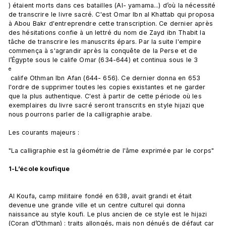
) étaient morts dans ces batailles (Al- yamama...) d’où la nécessité 
de transcrire le livre sacré. C'est Omar Ibn al Khattab qui proposa 
à Abou Bakr d'entreprendre cette transcription. Ce dernier après 
des hésitations confie à un lettré du nom de Zayd ibn Thabit la 
tâche de transcrire les manuscrits épars. Par la suite l'empire 
commença à s'agrandir après la conquête de la Perse et de 
l’Égypte sous le calife Omar (634-644) et continua sous le 3
e
 calife Othman Ibn Afan (644- 656). Ce dernier donna en 653 
l'ordre de supprimer toutes les copies existantes et ne garder 
que la plus authentique. C'est à partir de cette période où les 
exemplaires du livre sacré seront transcrits en style hijazi que 
nous pourrons parler de la calligraphie arabe.

Les courants majeurs :

"La calligraphie est la géométrie de l'âme exprimée par le corps"

1-L’école koufique
Al Koufa, camp militaire fondé en 638, avait grandi et était 
devenue une grande ville et un centre culturel qui donna 
naissance au style koufi. Le plus ancien de ce style est le hijazi 
(Coran d’Othman) : traits allongés, mais non dénués de défaut car 