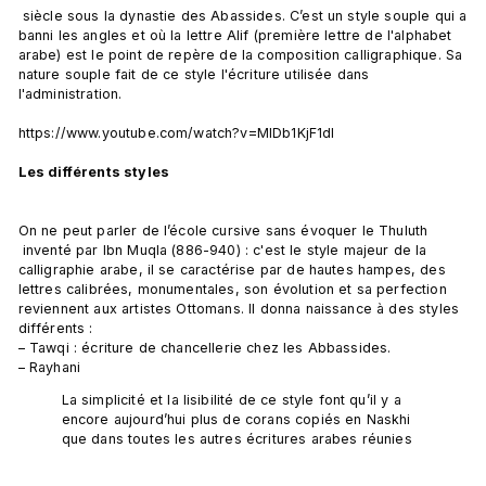
 siècle sous la dynastie des Abassides. C’est un style souple qui a 
banni les angles et où la lettre Alif (première lettre de l'alphabet 
arabe) est le point de repère de la composition calligraphique. Sa 
nature souple fait de ce style l'écriture utilisée dans 
l'administration.

https://www.youtube.com/watch?v=MIDb1KjF1dI

Les différents styles 
On ne peut parler de l’école cursive sans évoquer le Thuluth 
 inventé par Ibn Muqla (886-940) : c'est le style majeur de la 
calligraphie arabe, il se caractérise par de hautes hampes, des 
lettres calibrées, monumentales, son évolution et sa perfection 
reviennent aux artistes Ottomans. Il donna naissance à des styles 
différents :

– Tawqi : écriture de chancellerie chez les Abbassides.

La simplicité et la lisibilité de ce style font qu’il y a 
encore aujourd’hui plus de corans copiés en Naskhi 
que dans toutes les autres écritures arabes réunies