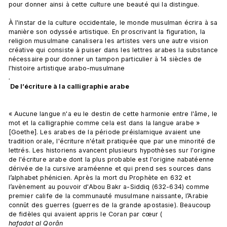
pour donner ainsi à cette culture une beauté qui la distingue.

À l'instar de la culture occidentale, le monde musulman écrira à sa 
manière son odyssée artistique. En proscrivant la figuration, la 
religion musulmane canalisera les artistes vers une autre vision 
créative qui consiste à puiser dans les lettres arabes la substance 
nécessaire pour donner un tampon particulier à 14 siècles de 
l'histoire artistique arabo-musulmane
.
 De l’écriture à la calligraphie arabe
« Aucune langue n'a eu le destin de cette harmonie entre l'âme, le 
mot et la calligraphie comme cela est dans la langue arabe » 
[Goethe]. Les arabes de la période préislamique avaient une 
tradition orale, l'écriture n'était pratiquée que par une minorité de 
lettrés. Les historiens avancent plusieurs hypothèses sur l'origine 
de l'écriture arabe dont la plus probable est l'origine nabatéenne 
dérivée de la cursive araméenne et qui prend ses sources dans 
l’alphabet phénicien. Après la mort du Prophète en 632 et 
l’avènement au pouvoir d'Abou Bakr a-Siddiq (632-634) comme 
premier calife de la communauté musulmane naissante, l’Arabie 
connût des guerres (guerres de la grande apostasie). Beaucoup 
de fidèles qui avaient appris le Coran par cœur (
hafadat al Qorân