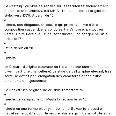
Le Nastaliq : ce style se répand sur les territoires anciennement 
perses et sassanides. C'est Mir Ali Tabrizi qui est à l'origine de ce 
style, vers 1370. À partir du 15
e
 siècle, son élégance, sa beauté qui prend la forme d'une 
composition suspendue le conduisent à s'imposer partout en 
Perse, Golfe Persique, Chine, Afghanistan. Son apogée se situe 
entre le 17
e
 et le début du 20
e
 siècle.

Le Diwani : d'origine ottomane où il a connu son summum (le mot 
diwani veut dire chancellerie) ce style de calligraphie élégant, très 
serré se définit par l’élongation des caractères et son allure 
ornementale majestueuse.

Le Naskhi : les origines de ce style remontent au 8
e
 siècle. Le calligraphe Ibn Muqla l’a retravaillé au 10
e
 siècle en une forme plus rythmée. Ibn al Bawab fera aussi un 
travail remarquable pour le rendre plus élégant. La simplicité et la 