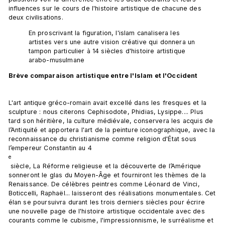
influences sur le cours de l'histoire artistique de chacune des 
En proscrivant la figuration, l'islam canalisera les 
artistes vers une autre vision créative qui donnera un 
tampon particulier à 14 siècles d'histoire artistique 
arabo-musulmane
Brève comparaison artistique entre l'Islam et l'Occident
L'art antique gréco-romain avait excellé dans les fresques et la 
sculpture : nous citerons Cephisodote, Phidias, Lysippe.... Plus 
tard son héritière, la culture médiévale, conservera les acquis de 
l’Antiquité et apportera l'art de la peinture iconographique, avec la 
reconnaissance du christianisme comme religion d'État sous 
l’empereur Constantin au 4
e
 siècle, La Réforme religieuse et la découverte de l’Amérique 
sonneront le glas du Moyen-Âge et fourniront les thèmes de la 
Renaissance. De célèbres peintres comme Léonard de Vinci, 
Boticcelli, Raphaël... laisseront des réalisations monumentales. Cet 
élan se poursuivra durant les trois derniers siècles pour écrire 
une nouvelle page de l'histoire artistique occidentale avec des 
courants comme le cubisme, l'impressionnisme, le surréalisme et 