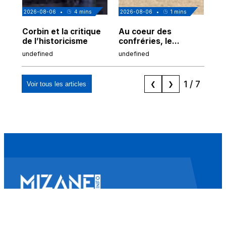
2026-08-06
•
4
mins
2026-08-06
•
1
mins
202
Corbin et la critique
Au coeur des
Ai
de l’historicisme
confréries, le
La
pouvoir sénégalais
is
undefined
undefined
und
trouve son ciment
Fr
arr
1
/
7
Voir tous les articles
❮
❯
Mizane Info