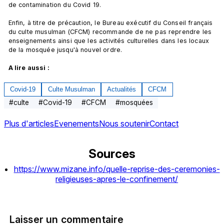
de contamination du Covid 19.

Enfin, à titre de précaution, le Bureau exécutif du Conseil français 
du culte musulman (CFCM) recommande de ne pas reprendre les 
enseignements ainsi que les activités culturelles dans les locaux 
de la mosquée jusqu'à nouvel ordre.

A lire aussi : 
Covid-19
Culte Musulman
Actualités
CFCM
#
culte
#
Covid-19
#
CFCM
#
mosquées
Plus d'articles
Evenements
Nous soutenir
Contact
Sources
https://www.mizane.info/quelle-reprise-des-ceremonies-
religieuses-apres-le-confinement/
Laisser un commentaire