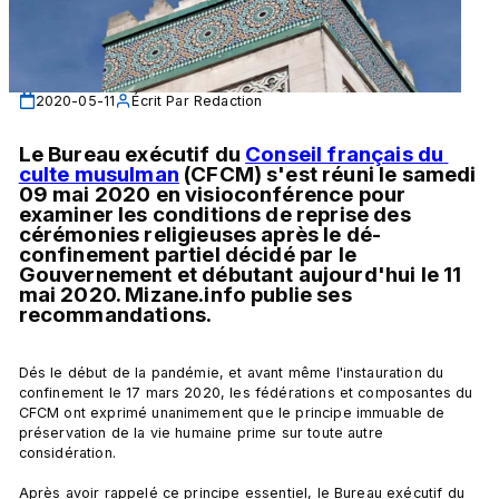
2020-05-11
Écrit Par
Redaction
Le Bureau exécutif du 
Conseil français du 
culte musulman
 (CFCM) s'est réuni le samedi 
09 mai 2020 en visioconférence pour 
examiner les conditions de reprise des 
cérémonies religieuses après le dé-
confinement partiel décidé par le 
Gouvernement et débutant aujourd'hui le 11 
mai 2020. Mizane.info publie ses 
recommandations.
Dés le début de la pandémie, et avant même l'instauration du 
confinement le 17 mars 2020, les fédérations et composantes du 
CFCM ont exprimé unanimement que le principe immuable de 
préservation de la vie humaine prime sur toute autre 
considération.

Après avoir rappelé ce principe essentiel, le Bureau exécutif du 