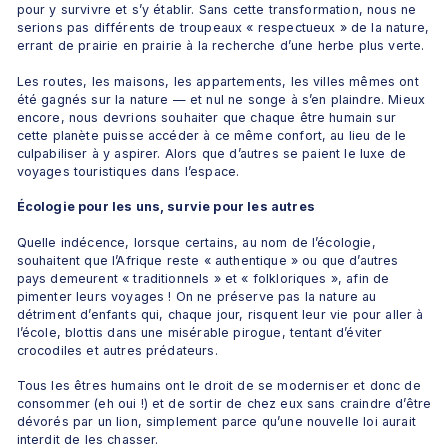
pour y survivre et s’y établir. Sans cette transformation, nous ne 
serions pas différents de troupeaux « respectueux » de la nature, 
errant de prairie en prairie à la recherche d’une herbe plus verte.
Les routes, les maisons, les appartements, les villes mêmes ont 
été gagnés sur la nature — et nul ne songe à s’en plaindre. Mieux 
encore, nous devrions souhaiter que chaque être humain sur 
cette planète puisse accéder à ce même confort, au lieu de le 
culpabiliser à y aspirer. Alors que d’autres se paient le luxe de 
voyages touristiques dans l’espace.
Écologie pour les uns, survie pour les autres
Quelle indécence, lorsque certains, au nom de l’écologie, 
souhaitent que l’Afrique reste « authentique » ou que d’autres 
pays demeurent « traditionnels » et « folkloriques », afin de 
pimenter leurs voyages ! On ne préserve pas la nature au 
détriment d’enfants qui, chaque jour, risquent leur vie pour aller à 
l’école, blottis dans une misérable pirogue, tentant d’éviter 
crocodiles et autres prédateurs.
Tous les êtres humains ont le droit de se moderniser et donc de 
consommer (eh oui !) et de sortir de chez eux sans craindre d’être 
dévorés par un lion, simplement parce qu’une nouvelle loi aurait 
interdit de les chasser.