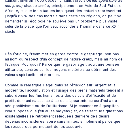
causent environ 1 000 décès humains 
(précision indispensable de 
nos jours) 
chaque année, principalement en Asie du Sud-Est et en 
Afrique, et que les attaques impliquant des enfants représentent 
jusqu’à 66 % des cas mortels dans certaines régions, on peut se 
demander si l’écologie ne soulève pas un problème plus vaste : 
celui de la place que l’on veut accorder à l’homme dans ce XXIᵉ 
siècle.
Dès l’origine, l’islam met en garde contre le gaspillage, non pas 
au nom du respect d’un concept de nature creux, mais au nom de 
l’éthique. Pourquoi ? Parce que le gaspillage traduit une pensée 
utilitariste, centrée sur les moyens matériels au détriment des 
valeurs spirituelles et morales. 
Comme le remarque Hegel dans sa réflexion sur l’argent et la 
modernité, l’accumulation et l’usage des biens matériels tendent à 
subordonner les fins humaines à des calculs d’efficacité et de 
profit, donnant naissance à ce qui s’apparente aujourd’hui à du 
néo-positivisme ou de l’utilitarisme. Si je commence à gaspiller, 
cela suppose que j’en ai les moyens ; et, ce faisant, les questions 
existentielles se retrouvent reléguées derrière des désirs 
devenus inconsidérés, voire sans limites, simplement parce que 
les ressources permettent de les assouvir.