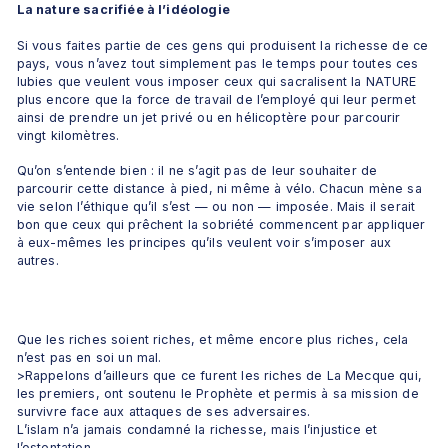
La nature sacrifiée à l’idéologie
Si vous faites partie de ces gens qui produisent la richesse de ce 
pays, vous n’avez tout simplement pas le temps pour toutes ces 
lubies que veulent vous imposer ceux qui sacralisent la NATURE 
plus encore que la force de travail de l’employé qui leur permet 
ainsi de prendre un jet privé ou en hélicoptère pour parcourir 
vingt kilomètres.
Qu’on s’entende bien : il ne s’agit pas de leur souhaiter de 
parcourir cette distance à pied, ni même à vélo. Chacun mène sa 
vie selon l’éthique qu’il s’est — ou non — imposée. Mais il serait 
bon que ceux qui prêchent la sobriété commencent par appliquer 
à eux-mêmes les principes qu’ils veulent voir s’imposer aux 
autres.
Que les riches soient riches, et même encore plus riches, cela 
n’est pas en soi un mal.
>Rappelons d’ailleurs que ce furent les riches de La Mecque qui, 
les premiers, ont soutenu le Prophète et permis à sa mission de 
survivre face aux attaques de ses adversaires.
L’islam n’a jamais condamné la richesse, mais l’injustice et 
l’ostentation.