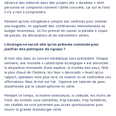
déverse des milliards dans des projets dits « durables » dont 
personne ne comprend vraiment l’utilité concrète, car sur le fond 
il n’y a rien à comprendre.
Pendant qu’une octogénaire compte ses centimes pour acheter 
une baguette, on applaudit des conférences internationales au 
budget faramineux, où l’on promet de sauver la planète à coups 
de panels, de déclarations et de subventions vertes.
L’écologie ne serait-elle qu’un prétexte commode pour 
justifier des politiques de rigueur ?
Et tout cela dans un concert médiatique sans précédent. Chaque 
semaine, une nouvelle « catastrophe écologique » est annoncée : 
la disparition imminente d’une espèce, la montée des eaux, l’été 
le plus chaud de l’histoire, les feux « dévorants » Avant qu’un 
rapport, quelques mois plus tard, ne nuance ou ne contredise ces 
affirmations. Mais le mal est fait : l’opinion est saturée de peur, 
anesthésiée par le catastrophisme en série.
Pendant ce temps, la misère silencieuse, la solitude, les morts de 
froid, les enfants sous-alimentés, trop banales, trop familières, 
ces réalités ne sont justement pas assez spectaculaires pour 
nourrir la grande dramaturgie verte.