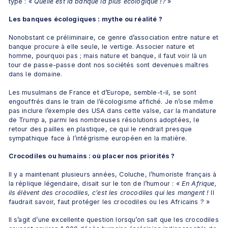
type : « 
Quelle est la banque la plus écologique !?
 »
Les banques écologiques : mythe ou réalité ?
Nonobstant ce préliminaire, ce genre d’association entre nature et 
banque procure à elle seule, le vertige. Associer nature et 
homme, pourquoi pas ; mais nature et banque, il faut voir là un 
tour de passe-passe dont nos sociétés sont devenues maîtres 
dans le domaine.
Les musulmans de France et d’Europe, semble-t-il, se sont 
engouffrés dans le train de l’écologisme affiché. Je n’ose même 
pas inclure l’exemple des USA dans cette valse, car la mandature 
de Trump a, parmi les nombreuses résolutions adoptées, le 
retour des pailles en plastique, ce qui le rendrait presque 
sympathique face à l’intégrisme européen en la matière.
Crocodiles ou humains : où placer nos priorités ?
Il y a maintenant plusieurs années, Coluche, l’humoriste français à 
la réplique légendaire, disait sur le ton de l’humour : 
« En Afrique, 
ils élèvent des crocodiles, c’est les crocodiles qui les mangent !
 Il 
faudrait savoir, faut protéger les crocodiles ou les Africains ? »
Il s’agit d’une excellente question lorsqu’on sait que les crocodiles 