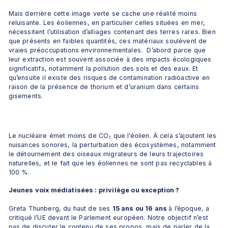
Mais derrière cette image verte se cache une réalité moins 
reluisante. Les éoliennes, en particulier celles situées en mer, 
nécessitent l’utilisation d’alliages contenant des terres rares. Bien 
que présents en faibles quantités, ces matériaux soulèvent de 
vraies préoccupations environnementales.  D’abord parce que 
leur extraction est souvent associée à des impacts écologiques 
significatifs, notamment la pollution des sols et des eaux. Et 
qu’ensuite il existe des risques de contamination radioactive en 
raison de la présence de thorium et d’uranium dans certains 
gisements.
Le nucléaire émet moins de CO₂ que l’éolien. À cela s’ajoutent les 
nuisances sonores, la perturbation des écosystèmes, notamment 
le détournement des oiseaux migrateurs de leurs trajectoires 
naturelles, et le fait que les éoliennes ne sont pas recyclables à 
100 %.
Jeunes voix médiatisées : privilège ou exception ?
Greta Thunberg, du haut de ses 
15 ans ou 16 ans 
à l’époque, a 
critiqué l’UE devant le Parlement européen. Notre objectif n’est 
pas de discuter le contenu de ses propos, mais de parler de la 