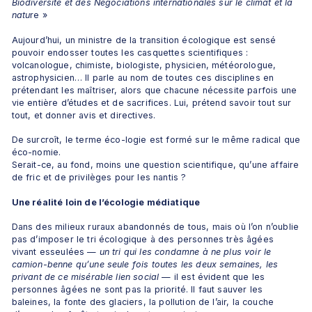
Biodiversité et des Négociations internationales sur le climat et la 
natu
re »
Aujourd’hui, un ministre de la transition écologique est sensé 
pouvoir endosser toutes les casquettes scientifiques : 
volcanologue, chimiste, biologiste, physicien, météorologue, 
astrophysicien… Il parle au nom de toutes ces disciplines en 
prétendant les maîtriser, alors que chacune nécessite parfois une 
vie entière d’études et de sacrifices. Lui, prétend savoir tout sur 
tout, et donner avis et directives.
De surcroît, le terme éco-logie est formé sur le même radical que 
éco-nomie.
Serait-ce, au fond, moins une question scientifique, qu’une affaire 
de fric et de privilèges pour les nantis ?
Une réalité loin de l’écologie médiatique
Dans des milieux ruraux abandonnés de tous, mais où l’on n’oublie 
pas d’imposer le tri écologique à des personnes très âgées 
vivant esseulées — 
un tri qui les condamne à ne plus voir le 
camion-benne qu’une seule fois toutes les deux semaines, les 
privant de ce misérable lien social 
— il est évident que les 
personnes âgées ne sont pas la priorité. Il faut sauver les 
baleines, la fonte des glaciers, la pollution de l’air, la couche 