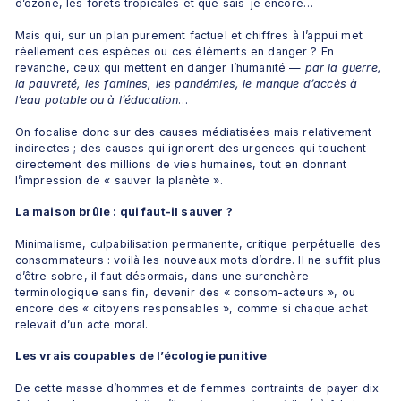
d’ozone, les forêts tropicales et que sais-je encore…
Mais qui, sur un plan purement factuel et chiffres à l’appui met 
réellement ces espèces ou ces éléments en danger ? En 
revanche, ceux qui mettent en danger l’humanité — 
par la guerre, 
la pauvreté, les famines, les pandémies, le manque d’accès à 
l’eau potable ou à l’éducation
…
On focalise donc sur des causes médiatisées mais relativement 
indirectes ; des causes qui ignorent des urgences qui touchent 
directement des millions de vies humaines, tout en donnant 
l’impression de « sauver la planète ».
La maison brûle : qui faut-il sauver ?
Minimalisme, culpabilisation permanente, critique perpétuelle des 
consommateurs : voilà les nouveaux mots d’ordre. Il ne suffit plus 
d’être sobre, il faut désormais, dans une surenchère 
terminologique sans fin, devenir des « consom-acteurs », ou 
encore des « citoyens responsables », comme si chaque achat 
relevait d’un acte moral.
Les vrais coupables de l’écologie punitive
De cette masse d’hommes et de femmes contraints de payer dix 