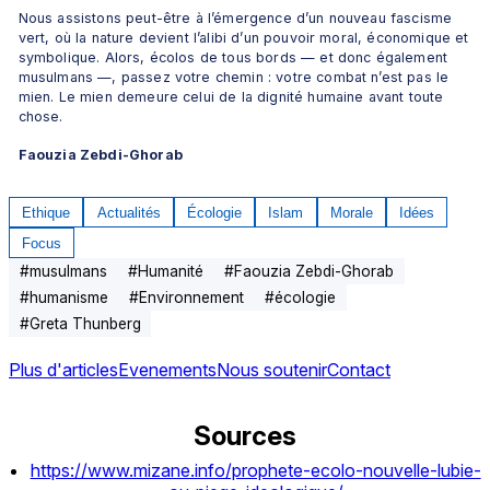
Nous assistons peut-être à l’émergence d’un nouveau fascisme 
vert, où la nature devient l’alibi d’un pouvoir moral, économique et 
symbolique. Alors, écolos de tous bords — et donc également 
musulmans —, passez votre chemin : votre combat n’est pas le 
mien. Le mien demeure celui de la dignité humaine avant toute 
chose.
Faouzia Zebdi-Ghorab
Ethique
Actualités
Écologie
Islam
Morale
Idées
Focus
#
musulmans
#
Humanité
#
Faouzia Zebdi-Ghorab
#
humanisme
#
Environnement
#
écologie
#
Greta Thunberg
Plus d'articles
Evenements
Nous soutenir
Contact
Sources
https://www.mizane.info/prophete-ecolo-nouvelle-lubie-