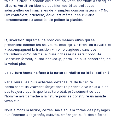
fois plus cher un produit qu’ils ont, souvent, contribué à fabriquer 
ailleurs. Aurait-on idée de qualifier nos élites politiques, 
industrielles ou financières de « simples consommateurs » ? Non. 
Eux contrôlent, orientent, éduquent même, ces « vilains 
consommateurs » accusés de polluer la planète.
Et, inversion suprême, ce sont ces mêmes élites qui se 
présentent comme les sauveurs, ceux qui « offrent du travail » et 
« accompagnent la transition ». Ironie tragique : sans ces 
travailleurs qu’on blâme, aucune richesse ne serait produite. 
Cherchez l’erreur, quand beaucoup, parmi les plus concernés, ne 
la voient plus.
La culture humaine face à la nature : réalité ou idéalisation ?
Par ailleurs, les plus acharnés défenseurs de la nature 
connaissent-ils vraiment l’objet dont ils parlent ? Ne nous a-t-on 
pas toujours appris que la culture était précisément ce que 
l’homme avait arraché à la nature pour se construire un monde 
vivable ?
Nous aimons la nature, certes, mais sous la forme des paysages 
que l’homme a façonnés, cultivés, aménagés au fil des siècles 