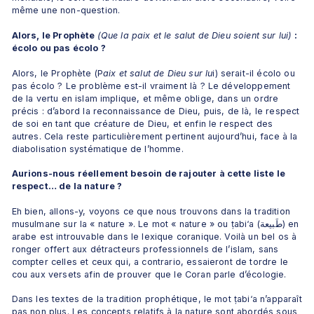
même une non-question.
Alors, le Prophète 
(Que la paix et le salut de Dieu soient sur lui)
 : 
écolo ou pas écolo ?
Alors, le Prophète (P
aix et salut de Dieu sur lu
i) serait-il écolo ou 
pas écolo ? Le problème est-il vraiment là ? Le développement 
de la vertu en islam implique, et même oblige, dans un ordre 
précis : d’abord la reconnaissance de Dieu, puis, de là, le respect 
de soi en tant que créature de Dieu, et enfin le respect des 
autres. Cela reste particulièrement pertinent aujourd’hui, face à la 
diabolisation systématique de l’homme.
Aurions-nous réellement besoin de rajouter à cette liste le 
respect… de la nature ?
Eh bien, allons-y, voyons ce que nous trouvons dans la tradition 
musulmane sur la « nature ». Le mot « nature » ou ṭabi‘a (طَبيعة) en 
arabe est introuvable dans le lexique coranique. Voilà un bel os à 
ronger offert aux détracteurs professionnels de l’islam, sans 
compter celles et ceux qui, a contrario, essaieront de tordre le 
cou aux versets afin de prouver que le Coran parle d’écologie.
Dans les textes de la tradition prophétique, le mot ṭabi‘a n’apparaît 
pas non plus. Les concepts relatifs à la nature sont abordés sous 