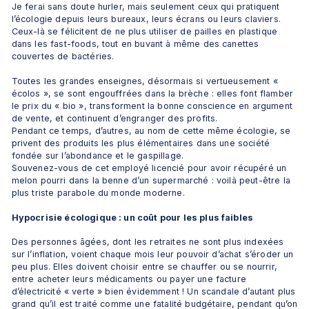
Je ferai sans doute hurler, mais seulement ceux qui pratiquent 
l’écologie depuis leurs bureaux, leurs écrans ou leurs claviers. 
Ceux-là se félicitent de ne plus utiliser de pailles en plastique 
dans les fast-foods, tout en buvant à même des canettes 
couvertes de bactéries.
Toutes les grandes enseignes, désormais si vertueusement « 
écolos », se sont engouffrées dans la brèche : elles font flamber 
le prix du « bio », transforment la bonne conscience en argument 
de vente, et continuent d’engranger des profits.
Pendant ce temps, d’autres, au nom de cette même écologie, se 
privent des produits les plus élémentaires dans une société 
fondée sur l’abondance et le gaspillage.
Souvenez-vous de cet employé licencié pour avoir récupéré un 
melon pourri dans la benne d’un supermarché : voilà peut-être la 
plus triste parabole du monde moderne.
Hypocrisie écologique : un coût pour les plus faibles
Des personnes âgées, dont les retraites ne sont plus indexées 
sur l’inflation, voient chaque mois leur pouvoir d’achat s’éroder un 
peu plus. Elles doivent choisir entre se chauffer ou se nourrir, 
entre acheter leurs médicaments ou payer une facture 
d’électricité « verte » bien évidemment ! Un scandale d’autant plus 
grand qu’il est traité comme une fatalité budgétaire, pendant qu’on 