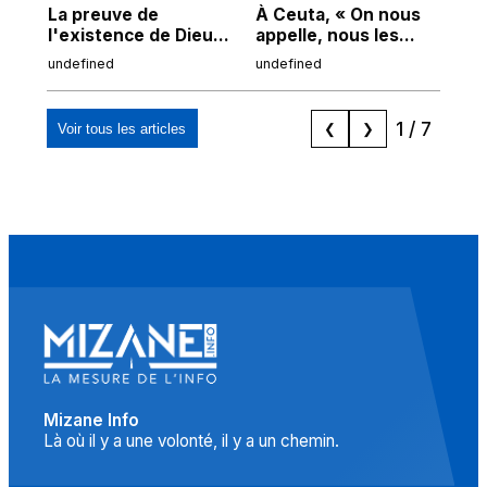
La preuve de
À Ceuta, « On nous
Cor
l'existence de Dieu
appelle, nous les
de
chez Ibn Sina
Espagnols d'origine
undefined
undefined
und
marocaine, les
"musulmans"»
1
/
7
Voir tous les articles
❮
❯
Mizane Info
Là où il y a une volonté, il y a un chemin.