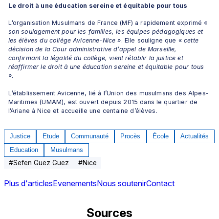
Le droit à une éducation sereine et équitable
pour tous
L’organisation Musulmans de France (MF) a rapidement exprimé « 
son soulagement pour les familles, les équipes pédagogiques et 
les élèves du collège Avicenne-Nice »
. Elle souligne que «
 cette 
décision de la Cour administrative d’appel de Marseille, 
confirmant la légalité du collège, vient rétablir la justice et 
réaffirmer le droit à une éducation sereine et équitable pour tous 
».
L’établissement Avicenne, lié à l’Union des musulmans des Alpes-
Maritimes (UMAM), est ouvert depuis 2015 dans le quartier de 
l’Ariane à Nice et accueille une centaine d’élèves.
Justice
Etude
Communauté
Procès
École
Actualités
Education
Musulmans
#
Sefen Guez Guez
#
Nice
Plus d'articles
Evenements
Nous soutenir
Contact
Sources