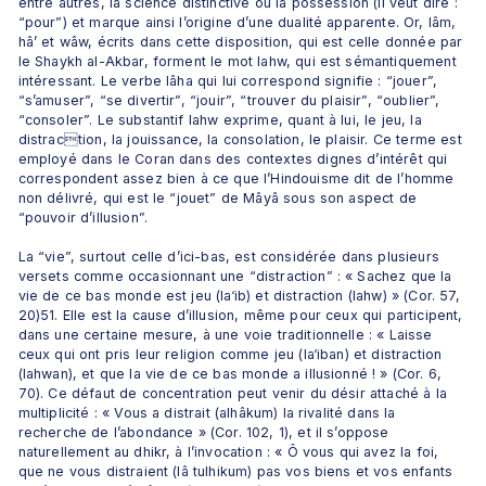
entre autres, la science distinctive ou la possession (li veut dire : 
“pour”) et marque ainsi l’origine d’une dualité apparente. Or, lâm, 
hâ’ et wâw, écrits dans cette disposition, qui est celle donnée par 
le Shaykh al-Akbar, forment le mot lahw, qui est sémantiquement 
intéressant. Le verbe lâha qui lui correspond signifie : “jouer”, 
“s’amuser”, “se divertir”, “jouir”, “trouver du plaisir”, “oublier”, 
“consoler”. Le substantif lahw exprime, quant à lui, le jeu, la 
distraction, la jouissance, la consolation, le plaisir. Ce terme est 
employé dans le Coran dans des contextes dignes d’intérêt qui 
correspondent assez bien à ce que l’Hindouisme dit de l’homme 
non délivré, qui est le “jouet” de Mâyâ sous son aspect de 
“pouvoir d’illusion”.
La “vie”, surtout celle d’ici-bas, est considérée dans plusieurs 
versets comme occasionnant une “distraction” : « Sachez que la 
vie de ce bas monde est jeu (la‘ib) et distraction (lahw) » (Cor. 57, 
20)51. Elle est la cause d’illusion, même pour ceux qui participent, 
dans une certaine mesure, à une voie traditionnelle : « Laisse 
ceux qui ont pris leur religion comme jeu (la‘iban) et distraction 
(lahwan), et que la vie de ce bas monde a illusionné ! » (Cor. 6, 
70). Ce défaut de concentration peut venir du désir attaché à la 
multiplicité : « Vous a distrait (alhâkum) la rivalité dans la 
recherche de l’abondance » (Cor. 102, 1), et il s’oppose 
naturellement au dhikr, à l’invocation : « Ô vous qui avez la foi, 
que ne vous distraient (lâ tulhikum) pas vos biens et vos enfants 