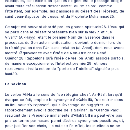
initiatiques, car l’extinction qu’elles exigent est le passage obligé 
avant toute “réalisation descendante” ou “mission”, comme 
l’attestent, par exemple, les passages au désert des Hébreux, de 
saint Jean-Baptiste, de Jésus, et du Prophète Muhammad25.
Ce sujet est souvent abordé par les grands spirituels26. L’eau qui 
se perd dans le désert représente bien sûr la vie27, et “Le 
Vivant” (Al-Hayy), étant le premier Nom de l’Essence dans le 
processus de Son auto-manifestation, devient le dernier lors de 
la réintégration dans l’Un-sans-relation (al-Ahad), dont nous avons 
montré l’équivalence avec l’idée de Non-Être chez René 
Guénon28. Rappelons qu’à l’idée de vie Ibn ‘Arabî associe parfois, 
de manière exceptionnelle, l’Intellect premier29, et nous 
retrouvons ainsi la notion de “perte de l’intellect” signalée plus 
haut30.
La Sakînah
Le verbe ’AliHa a le sens de “se réfugier chez”. Ar-Râzî, lorsqu’il 
évoque ce fait, emploie le synonyme SaKaNa ilâ, “se retirer dans 
un lieu pour s’y reposer”, qui a l’avantage de suggérer un 
rapprochement avec la doctrine de la Sakînah, la “Grande Paix”, 
résultant de la Présence immanente d’Allâh31. Il n’a peut-être pas 
pris ce terme par hasard parmi d’autres synonymes possibles, et, 
pour justifier son choix, il ajoute : « En effet, les intellects ne se 