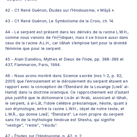
42 - Cf. René Guénon, Études sur l’Hindouisme, « Mâyâ ».
43 - Cf. René Guénon, Le Symbolisme de la Croix, ch. 14.
44 - Le serpent est présent dans les dérivés de la racine L.W.H., 
comme nous venons de l’indiquer, mais il se trouve aussi dans 
ceux de la racine A.L.H., car ilâhah s’emploie tant pour la divinité 
féminine que pour le serpent.
45 - Alain Daniélou, Mythes et Dieux de l’Inde, pp. 388-389 et 
437, Flammarion, Paris, 1994.
46 - Nous avons montré dans Science sacrée (nos 1-2, p. 92, 
2001) que l’enroulement et le déroulement du serpent étaient en 
rapport avec la conception de l’Étendard de la Louange (Liwâ’ al-
Hamd) dans la doctrine islamique. Ce rapprochement est d’autant 
plus justifié que le dictionnaire Lisân al-‘Arab, associant al-lâhah, 
le serpent, à al-Lât, l’idole célèbre préislamique, hésite, quant à 
son étymologie, entre la racine L.W.H., objet de notre texte, et 
L.W.Â., qui donne Liwâ’, “Étendard”. Le nom propre du serpent 
sans fin de la mythologie hindoue est Shesha, qui signifie 
“vestige”, “reste”, “résidu”.
47 - Études sur l’Hindouisme, p. 42, n. 2.