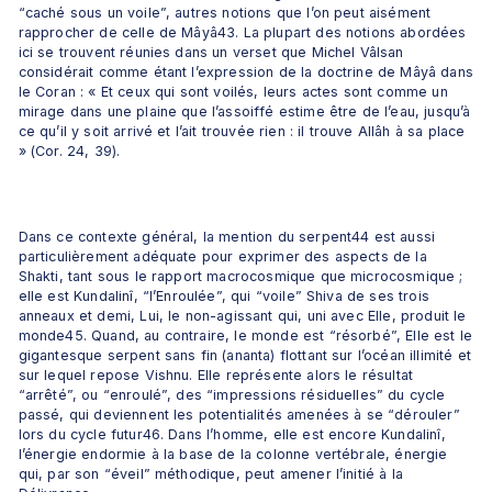
“caché sous un voile”, autres notions que l’on peut aisément 
rapprocher de celle de Mâyâ43. La plupart des notions abordées 
ici se trouvent réunies dans un verset que Michel Vâlsan 
considérait comme étant l’expression de la doctrine de Mâyâ dans 
le Coran : « Et ceux qui sont voilés, leurs actes sont comme un 
mirage dans une plaine que l’assoiffé estime être de l’eau, jusqu’à 
ce qu’il y soit arrivé et l’ait trouvée rien : il trouve Allâh à sa place 
» (Cor. 24, 39).
Dans ce contexte général, la mention du serpent44 est aussi 
particulièrement adéquate pour exprimer des aspects de la 
Shakti, tant sous le rapport macrocosmique que microcosmique ; 
elle est Kundalinî, “l’Enroulée”, qui “voile” Shiva de ses trois 
anneaux et demi, Lui, le non-agissant qui, uni avec Elle, produit le 
monde45. Quand, au contraire, le monde est “résorbé”, Elle est le 
gigantesque serpent sans fin (ananta) flottant sur l’océan illimité et 
sur lequel repose Vishnu. Elle représente alors le résultat 
“arrêté”, ou “enroulé”, des “impressions résiduelles” du cycle 
passé, qui deviennent les potentialités amenées à se “dérouler” 
lors du cycle futur46. Dans l’homme, elle est encore Kundalinî, 
l’énergie endormie à la base de la colonne vertébrale, énergie 
qui, par son “éveil” méthodique, peut amener l’initié à la 