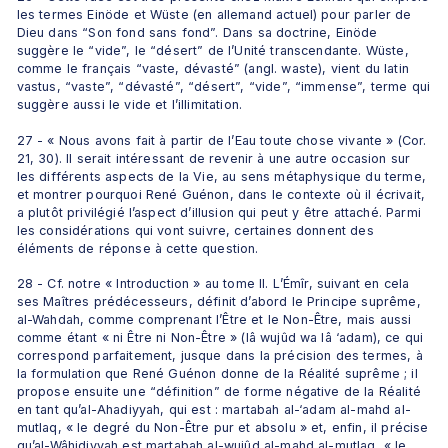
les termes Einöde et Wüste (en allemand actuel) pour parler de 
Dieu dans “Son fond sans fond”. Dans sa doctrine, Einöde 
suggère le “vide”, le “désert” de l’Unité transcendante. Wüste, 
comme le français “vaste, dévasté” (angl. waste), vient du latin 
vastus, “vaste”, “dévasté”, “désert”, “vide”, “immense”, terme qui 
suggère aussi le vide et l’illimitation.
27 - « Nous avons fait à partir de l’Eau toute chose vivante » (Cor. 
21, 30). Il serait intéressant de revenir à une autre occasion sur 
les différents aspects de la Vie, au sens métaphysique du terme, 
et montrer pourquoi René Guénon, dans le contexte où il écrivait, 
a plutôt privilégié l’aspect d’illusion qui peut y être attaché. Parmi 
les considérations qui vont suivre, certaines donnent des 
éléments de réponse à cette question.
28 - Cf. notre « Introduction » au tome II. L’Émîr, suivant en cela 
ses Maîtres prédécesseurs, définit d’abord le Principe suprême, 
al-Wahdah, comme comprenant l’Être et le Non-Être, mais aussi 
comme étant « ni Être ni Non-Être » (lâ wujûd wa lâ ‘adam), ce qui 
correspond parfaitement, jusque dans la précision des termes, à 
la formulation que René Guénon donne de la Réalité suprême ; il 
propose ensuite une “définition” de forme négative de la Réalité 
en tant qu’al-Ahadiyyah, qui est : martabah al-‘adam al-mahd al-
mutlaq, « le degré du Non-Être pur et absolu » et, enfin, il précise 
qu’al-Wâhidiyyah est martabah al-wujûd al-mahd al-mutlaq, « le 