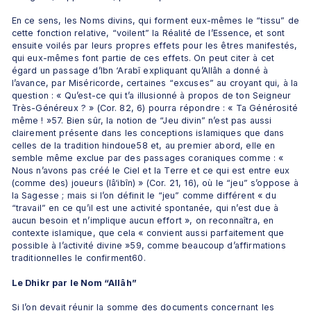
En ce sens, les Noms divins, qui forment eux-mêmes le “tissu” de 
cette fonction relative, “voilent” la Réalité de l’Essence, et sont 
ensuite voilés par leurs propres effets pour les êtres manifestés, 
qui eux-mêmes font partie de ces effets. On peut citer à cet 
égard un passage d’Ibn ‘Arabî expliquant qu’Allâh a donné à 
l’avance, par Miséricorde, certaines “excuses” au croyant qui, à la 
question : « Qu’est-ce qui t’a illusionné à propos de ton Seigneur 
Très-Généreux ? » (Cor. 82, 6) pourra répondre : « Ta Générosité 
même ! »57. Bien sûr, la notion de “Jeu divin” n’est pas aussi 
clairement présente dans les conceptions islamiques que dans 
celles de la tradition hindoue58 et, au premier abord, elle en 
semble même exclue par des passages coraniques comme : « 
Nous n’avons pas créé le Ciel et la Terre et ce qui est entre eux 
(comme des) joueurs (lâ‘ibîn) » (Cor. 21, 16), où le “jeu” s’oppose à 
la Sagesse ; mais si l’on définit le “jeu” comme différent « du 
“travail” en ce qu’il est une activité spontanée, qui n’est due à 
aucun besoin et n’implique aucun effort », on reconnaîtra, en 
contexte islamique, que cela « convient aussi parfaitement que 
possible à l’activité divine »59, comme beaucoup d’affirmations 
traditionnelles le confirment60.
Le Dhikr par le Nom “Allâh”
Si l’on devait réunir la somme des documents concernant les 