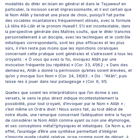
modalités du dhikr en Islam en général et dans le Taçawwuf en 
particulier, la moisson serait impressionnante, et il est certain que 
le Nom Allâh y tiendrait une place de choix, puisqu’il fait partie 
des vocables incantatoires fréquemment utilisés, avec la formule 
Lâ ilâha illâ-Llâh et le pronom Huwa61. S’il est incontestable, dans 
la perspective générale des Maîtres soufis, que le dhikr transmis 
personnellement à un disciple, avec les techniques et le contrôle 
initiatiques correspondants, sont les plus efficaces et les plus 
sûrs, il n’en reste pas moins que les injonctions coraniques 
concernant cette pratique sont générales et s’adressent à tous les 
croyants : « Ô vous qui avez la foi, invoquez Allâh par une 
invocation fréquente (ou répétée) » (Cor. 33, 41)62 ; « Dans des 
demeures, Allâh a donné la permission qu’elles soient élevées, et 
qu’on y invoque Son Nom » (Cor. 24, 36)63 ; « Dis : “Allâh”, puis 
laisse-les à jouer dans leur pataugeage » (Cor. 6, 91).
Quelles que soient les interprétations que l’on donne à ses 
versets, le sens le plus direct indique incontestablement la 
possibilité, pour tout croyant, d’invoquer par le Nom « Allâh » ; 
c’est même un Ordre divin ! Nous avons fait, au tout début de 
notre étude, une remarque concernant l’adéquation entre la façon 
de considérer le Nom Allâh comme ayant ou non une étymologie, 
et ses conceptions métaphysiques et initiatiques. Ce Nom a, en 
effet, l’avantage d’être une synthèse permettant d’intégrer 
n’importe quelle réalité relative, prise comme point de départ, à 