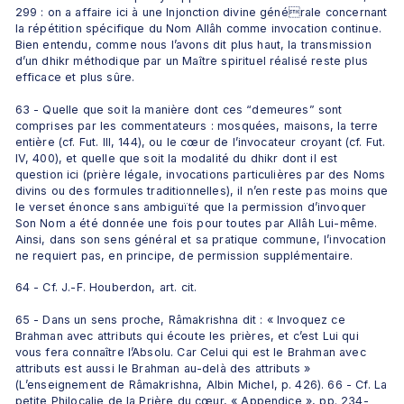
299 : on a affaire ici à une Injonction divine générale concernant 
la répétition spécifique du Nom Allâh comme invocation continue. 
Bien entendu, comme nous l’avons dit plus haut, la transmission 
d’un dhikr méthodique par un Maître spirituel réalisé reste plus 
efficace et plus sûre.
63 - Quelle que soit la manière dont ces “demeures” sont 
comprises par les commentateurs : mosquées, maisons, la terre 
entière (cf. Fut. III, 144), ou le cœur de l’invocateur croyant (cf. Fut. 
IV, 400), et quelle que soit la modalité du dhikr dont il est 
question ici (prière légale, invocations particulières par des Noms 
divins ou des formules traditionnelles), il n’en reste pas moins que 
le verset énonce sans ambiguïté que la permission d’invoquer 
Son Nom a été donnée une fois pour toutes par Allâh Lui-même. 
Ainsi, dans son sens général et sa pratique commune, l’invocation 
ne requiert pas, en principe, de permission supplémentaire.
64 - Cf. J.-F. Houberdon, art. cit.
65 - Dans un sens proche, Râmakrishna dit : « Invoquez ce 
Brahman avec attributs qui écoute les prières, et c’est Lui qui 
vous fera connaître l’Absolu. Car Celui qui est le Brahman avec 
attributs est aussi le Brahman au-delà des attributs » 
(L’enseignement de Râmakrishna, Albin Michel, p. 426). 66 - Cf. La 
petite Philocalie de la Prière du cœur, « Appendice », pp. 234-