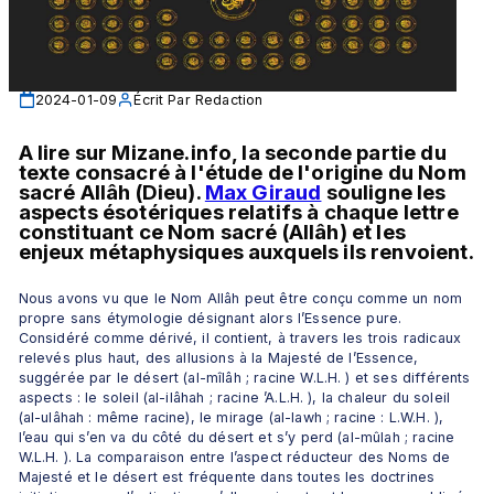
2024-01-09
Écrit Par
Redaction
A lire sur Mizane.info, la seconde partie du 
texte consacré à l'étude de l'origine du Nom 
sacré Allâh (Dieu). 
Max Giraud
 souligne les 
aspects ésotériques relatifs à chaque lettre 
constituant ce Nom sacré (Allâh) et les 
enjeux métaphysiques auxquels ils renvoient.
Nous avons vu que le Nom Allâh peut être conçu comme un nom 
propre sans étymologie désignant alors l’Essence pure. 
Considéré comme dérivé, il contient, à travers les trois radicaux 
relevés plus haut, des allusions à la Majesté de l’Essence, 
suggérée par le désert (al-mîlâh ; racine W.L.H. ) et ses différents 
aspects : le soleil (al-ilâhah ; racine ’A.L.H. ), la chaleur du soleil 
(al-ulâhah : même racine), le mirage (al-lawh ; racine : L.W.H. ), 
l’eau qui s’en va du côté du désert et s’y perd (al-mûlah ; racine 
W.L.H. ). La comparaison entre l’aspect réducteur des Noms de 
Majesté et le désert est fréquente dans toutes les doctrines 