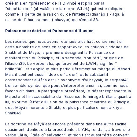
créé mis en “présence” de la Divinité est pris par la 
“stupéfaction” (al-walâh, de la racine W.L.H.) qui est expliquée 
comme la perte de la raison ou de l’intellect (dhahâb al-‘aql), à 
cause de l’ahurissement (tahayyur) qui s’ensuit38.
Puissance créatrice et Puissance d’illusion
Les racines que nous avons retenues plus haut contiennent un 
certain nombre de sens en rapport avec les notions hindoues de 
Shakti et de Mâyâ, la première désignant la Puissance de 
manifestation du Principe, et la seconde, son “Art”, origine de 
l’illusion39. Le verbe lâha, qui provient de L.W.H., signifie “ 
briller”40, et s’applique plus particulièrement au mirage du désert. 
Mais il contient aussi l’idée de “créer”, et le substantif 
correspondant al-lâha est un synonyme d’al hayyah, le serpent41. 
L’ensemble symbolique peut s’interpréter ainsi : si, comme nous 
l’avons dit dans un paragraphe précédent, le désert représente la 
Majesté et l’inaccessibilité de l’Essence, le mirage brillant, quant à 
lui, exprime l’effet d’illusion de la puissance créatrice du Principe ; 
c’est Mâyâ inhérente à Shakti, et plus particulièrement à kriya-
Shakti42. 
La doctrine de Mâyâ est encore présente dans une autre racine 
quasiment identique à la précédente : L.Y.H., rendant, à travers le 
verbe LâHa, l’idée d’“élévation”, et signifiant aussi “être couvert”, 