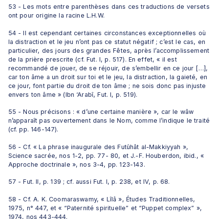
53 - Les mots entre parenthèses dans ces traductions de versets 
ont pour origine la racine L.H.W.
54 - Il est cependant certaines circonstances exceptionnelles où 
la distraction et le jeu n’ont pas ce statut négatif ; c’est le cas, en 
particulier, des jours des grandes Fêtes, après l’accomplissement 
de la prière prescrite (cf. Fut. I, p. 517). En effet, « il est 
recommandé de jouer, de se réjouir, de s’embellir en ce jour […], 
car ton âme a un droit sur toi et le jeu, la distraction, la gaieté, en 
ce jour, font partie du droit de ton âme ; ne sois donc pas injuste 
envers ton âme » (Ibn ‘Arabî, Fut. I, p. 519).
55 - Nous précisons : « d’une certaine manière », car le wâw 
n’apparaît pas ouvertement dans le Nom, comme l’indique le traité 
(cf. pp. 146-147).
56 - Cf. « La phrase inaugurale des Futûhât al-Makkiyyah », 
Science sacrée, nos 1-2, pp. 77- 80, et J.-F. Houberdon, ibid., « 
Approche doctrinale », nos 3-4, pp. 123-143.
57 - Fut. II, p. 139 ; cf. aussi Fut. I, p. 238, et IV, p. 68.
58 - Cf. A. K. Coomaraswamy, « Lîlâ », Études Traditionnelles, 
1975, n° 447, et « “Paternité spirituelle” et “Puppet complex” », 
1974, nos 443-444.