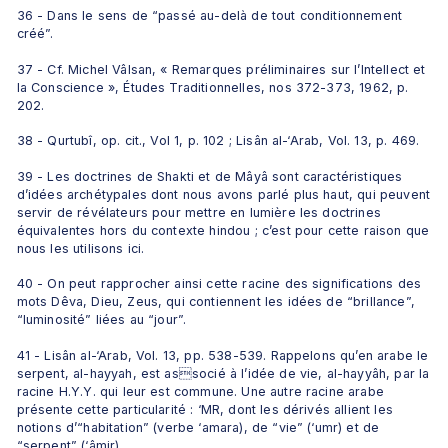
36 - Dans le sens de “passé au-delà de tout conditionnement 
créé”.
37 - Cf. Michel Vâlsan, « Remarques préliminaires sur l’Intellect et 
la Conscience », Études Traditionnelles, nos 372-373, 1962, p. 
202.
38 - Qurtubî, op. cit., Vol 1, p. 102 ; Lisân al-‘Arab, Vol. 13, p. 469.
39 - Les doctrines de Shakti et de Mâyâ sont caractéristiques 
d’idées archétypales dont nous avons parlé plus haut, qui peuvent 
servir de révélateurs pour mettre en lumière les doctrines 
équivalentes hors du contexte hindou ; c’est pour cette raison que 
nous les utilisons ici.
40 - On peut rapprocher ainsi cette racine des significations des 
mots Dêva, Dieu, Zeus, qui contiennent les idées de “brillance”, 
“luminosité” liées au “jour”.
41 - Lisân al-‘Arab, Vol. 13, pp. 538-539. Rappelons qu’en arabe le 
serpent, al-hayyah, est associé à l’idée de vie, al-hayyâh, par la 
racine H.Y.Y. qui leur est commune. Une autre racine arabe 
présente cette particularité : ‘MR, dont les dérivés allient les 
notions d’“habitation” (verbe ‘amara), de “vie” (‘umr) et de 
“serpent” (‘âmir).