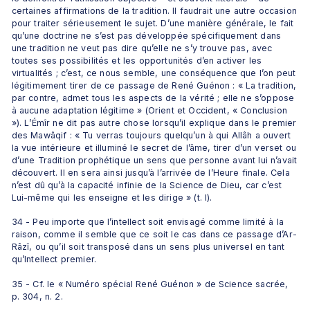
certaines affirmations de la tradition. Il faudrait une autre occasion 
pour traiter sérieusement le sujet. D’une manière générale, le fait 
qu’une doctrine ne s’est pas développée spécifiquement dans 
une tradition ne veut pas dire qu’elle ne s’y trouve pas, avec 
toutes ses possibilités et les opportunités d’en activer les 
virtualités ; c’est, ce nous semble, une conséquence que l’on peut 
légitimement tirer de ce passage de René Guénon : « La tradition, 
par contre, admet tous les aspects de la vérité ; elle ne s’oppose 
à aucune adaptation légitime » (Orient et Occident, « Conclusion 
»). L’Émîr ne dit pas autre chose lorsqu’il explique dans le premier 
des Mawâqif : « Tu verras toujours quelqu’un à qui Allâh a ouvert 
la vue intérieure et illuminé le secret de l’âme, tirer d’un verset ou 
d’une Tradition prophétique un sens que personne avant lui n’avait 
découvert. Il en sera ainsi jusqu’à l’arrivée de l’Heure finale. Cela 
n’est dû qu’à la capacité infinie de la Science de Dieu, car c’est 
Lui-même qui les enseigne et les dirige » (t. I).
34 - Peu importe que l’intellect soit envisagé comme limité à la 
raison, comme il semble que ce soit le cas dans ce passage d’Ar-
Râzî, ou qu’il soit transposé dans un sens plus universel en tant 
qu’Intellect premier.
35 - Cf. le « Numéro spécial René Guénon » de Science sacrée, 
p. 304, n. 2.