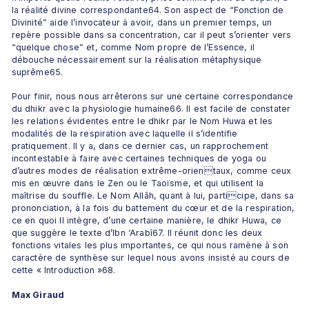
la réalité divine correspondante64. Son aspect de “Fonction de 
Divinité” aide l’invocateur à avoir, dans un premier temps, un 
repère possible dans sa concentration, car il peut s’orienter vers 
“quelque chose” et, comme Nom propre de l’Essence, il 
débouche nécessairement sur la réalisation métaphysique 
suprême65.
Pour finir, nous nous arrêterons sur une certaine correspondance 
du dhikr avec la physiologie humaine66. Il est facile de constater 
les relations évidentes entre le dhikr par le Nom Huwa et les 
modalités de la respiration avec laquelle il s’identifie 
pratiquement. Il y a, dans ce dernier cas, un rapprochement 
incontestable à faire avec certaines techniques de yoga ou 
d’autres modes de réalisation extrême-orientaux, comme ceux 
mis en œuvre dans le Zen ou le Taoïsme, et qui utilisent la 
maîtrise du souffle. Le Nom Allâh, quant à lui, participe, dans sa 
prononciation, à la fois du battement du cœur et de la respiration, 
ce en quoi Il intègre, d’une certaine manière, le dhikr Huwa, ce 
que suggère le texte d’Ibn ‘Arabî67. Il réunit donc les deux 
fonctions vitales les plus importantes, ce qui nous ramène à son 
caractère de synthèse sur lequel nous avons insisté au cours de 
cette « Introduction »68.
Max Giraud