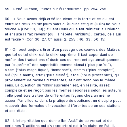
59 - René Guénon, Études sur l’Hindouisme, pp. 254-255.
60 - « Nous avons déjà créé les cieux et la terre et ce qui est 
entre les deux en six jours sans qu’aucune fatigue (lu‘ûb) ne Nous 
touche » (Cor. 50, 38) ; « Il est Celui qui a fait débuter la Création 
et ensuite la fait revenir (ou : la répète, yu‘îduhu) ; certes, cela Lui 
est facile » (Cor. 30, 27. Cf. aussi 2, 255 ; 46, 33 ; 50, 15).
61 - On peut toujours tirer d’un passage des œuvres des Maîtres 
que tel ou tel dhikr est le dhikr suprême. Il faut cependant se 
méfier des traductions réductrices qui rendent systématiquement 
par “suprême” des superlatifs comme akmal (“plus parfait”), 
a‘zam (“plus magnifique”, “immense”), atamm (“plus complet”), 
a‘lâ (“plus haut”), arfa‘ (“plus élevé”), afdal (“plus profitable”), qui 
proviennent de racines différentes, et n’ont donc pas le même 
sens. La question du “dhikr suprême” est, en réalité, assez 
complexe et ne reçoit pas les mêmes réponses selon les auteurs 
; elle peut être traitée de différentes façons chez un même 
auteur. Par ailleurs, dans la pratique du soufisme, un disciple peut 
recevoir des formules d’invocation différentes selon ses stations 
et ses états.
62 - L’interprétation que donne Ibn ‘Arabî de ce verset et de 
certaines Traditions qui s’y rapportent est très claire en Fut. III, 