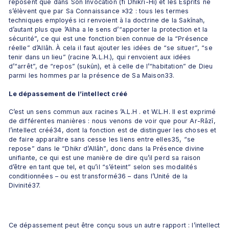
reposent que dans Son Invocation (fî Dhikri-Hi) et les Esprits ne 
s’élèvent que par Sa Connaissance »32 : tous les termes 
techniques employés ici renvoient à la doctrine de la Sakînah, 
d’autant plus que ’Aliha a le sens d’“apporter la protection et la 
sécurité”, ce qui est une fonction bien connue de la “Présence 
réelle” d’Allâh. À cela il faut ajouter les idées de “se situer”, “se 
tenir dans un lieu” (racine ’A.L.H.), qui renvoient aux idées 
d’“arrêt”, de “repos” (sukûn), et à celle de l’“habitation” de Dieu 
parmi les hommes par la présence de Sa Maison33.
Le dépassement de l’intellect créé
C’est un sens commun aux racines ’A.L.H . et W.L.H. Il est exprimé 
de différentes manières : nous venons de voir que pour Ar-Râzî, 
l’intellect créé34, dont la fonction est de distinguer les choses et 
de faire apparaître sans cesse les liens entre elles35, “se 
repose” dans le “Dhikr d’Allâh”, donc dans la Présence divine 
unifiante, ce qui est une manière de dire qu’il perd sa raison 
d’être en tant que tel, et qu’il “s’éteint” selon ses modalités 
conditionnées – ou est transformé36 – dans l’Unité de la 
Divinité37. 
Ce dépassement peut être conçu sous un autre rapport : l’intellect 