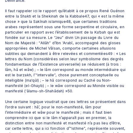
Délivrance.
Il faut rappeler ici le rapport qu’établit à ce propos René Guénon 
entre la Shakti et la Shekinah de la Kabbale47, qui « est la même 
chose » que la Sakînah islamique48, que certaines traditions 
arabes représentent sous une forme serpentine et circulaire, en 
particulier en rapport avec l’établissement de la Ka‘bah qui est 
fondée sur sa mesure. Le “Jeu” divin Un passage du Livre du 
Nom de Majesté : “Allâh” d’Ibn ‘Arabî, accompagné des gloses 
appropriées de Michel Vâlsan, comporte certaines allusions 
subtiles qui demandent à être relevées et commentées49 : « Les 
lettres du Nom (considérées selon leur symbolisme des degrés 
fondamentaux de l’Existence universelle) se réduisent (à trois : 
lâm, hâ et wâw) ; – le lâm correspond au monde intermédiaire qui 
est le barzakh, l’“intervalle”, chose purement conceptuelle ou 
intelligible (ma‘qûl) ; – le hâ correspond au Caché ou Non-
manifesté (el-Ghayb) ; – le wâw correspond au Monde visible ou 
manifesté (‘âlamu-sh-Shahâdah) »50.
Une certaine logique voudrait que ces lettres se présentent dans 
l’ordre suivant : hâ’, pour le non-manifesté, lâm pour 
l’intermédiaire et wâw pour le manifesté ; mais il faut bien 
comprendre ici que si le lâm n’apparaît pas en premier, la 
distinction entre non manifesté et manifesté n’a pas lieu d’être, 
car cette lettre, qui a ici fonction d’“isthme”, représente souvent, 