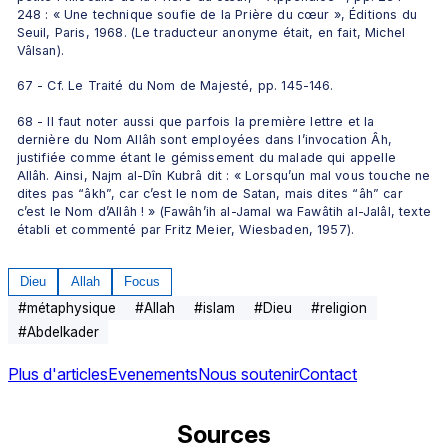
248 : « Une technique soufie de la Prière du cœur », Éditions du 
Seuil, Paris, 1968. (Le traducteur anonyme était, en fait, Michel 
Vâlsan).
67 - Cf. Le Traité du Nom de Majesté, pp. 145-146.
68 - Il faut noter aussi que parfois la première lettre et la 
dernière du Nom Allâh sont employées dans l’invocation Âh, 
justifiée comme étant le gémissement du malade qui appelle 
Allâh. Ainsi, Najm al-Dîn Kubrâ dit : « Lorsqu’un mal vous touche ne 
dites pas “âkh”, car c’est le nom de Satan, mais dites “âh” car 
c’est le Nom d’Allâh ! » (Fawâh’ih al-Jamal wa Fawâtih al-Jalâl, texte 
établi et commenté par Fritz Meier, Wiesbaden, 1957).
Dieu
Allah
Focus
#
métaphysique
#
Allah
#
islam
#
Dieu
#
religion
#
Abdelkader
Plus d'articles
Evenements
Nous soutenir
Contact
Sources