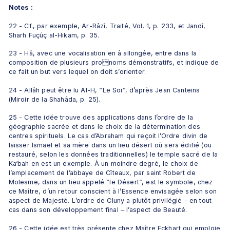
Notes :
22 - Cf., par exemple, Ar-Râzî, Traité, Vol. 1, p. 233, et Jandî, 
Sharh Fuçûç al-Hikam, p. 35.
23 - Hâ, avec une vocalisation en â allongée, entre dans la 
composition de plusieurs pronoms démonstratifs, et indique de 
ce fait un but vers lequel on doit s’orienter.
24 - Allâh peut être lu Al-H, “Le Soi”, d’après Jean Canteins 
(Miroir de la Shahâda, p. 25).
25 - Cette idée trouve des applications dans l’ordre de la 
géographie sacrée et dans le choix de la détermination des 
centres spirituels. Le cas d’Abraham qui reçoit l’Ordre divin de 
laisser Ismaël et sa mère dans un lieu désert où sera édifié (ou 
restauré, selon les données traditionnelles) le temple sacré de la 
Ka‘bah en est un exemple. À un moindre degré, le choix de 
l’emplacement de l’abbaye de Cîteaux, par saint Robert de 
Molesme, dans un lieu appelé “le Désert”, est le symbole, chez 
ce Maître, d’un retour conscient à l’Essence envisagée selon son 
aspect de Majesté. L’ordre de Cluny a plutôt privilégié – en tout 
cas dans son développement final ‒ l’aspect de Beauté.
26 - Cette idée est très présente chez Maître Eckhart qui emploie 