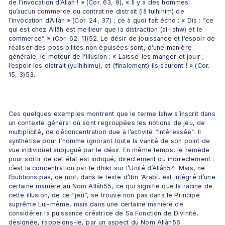
de l’invocation d’Allâh ! » (Cor. 63, 9), « Il y a des hommes 
qu’aucun commerce ou contrat ne distrait (lâ tulhihim) de 
l’invocation d’Allâh » (Cor. 24, 37) ; ce à quoi fait écho : « Dis : “ce 
qui est chez Allâh est meilleur que la distraction (al-lahw) et le 
commerce” » (Cor. 62, 11)52. Le désir de jouissance et l’espoir de 
réaliser des possibilités non épuisées sont, d’une manière 
générale, le moteur de l’illusion : « Laisse-les manger et jouir ; 
l’espoir les distrait (yulhihimu), et (finalement) ils sauront ! » (Cor. 
15, 3)53.
Ces quelques exemples montrent que le terme lahw s’inscrit dans 
un contexte général où sont regroupées les notions de jeu, de 
multiplicité, de déconcentration due à l’activité “intéressée”. Il 
synthétise pour l’homme ignorant toute la vanité de son point de 
vue individuel subjugué par le désir. En même temps, le remède 
pour sortir de cet état est indiqué, directement ou indirectement : 
c’est la concentration par le dhikr sur l’Unité d’Allâh54. Mais, ne 
l’oublions pas, ce mot, dans le texte d’Ibn ‘Arabî, est intégré d’une 
certaine manière au Nom Allâh55, ce qui signifie que la racine de 
cette illusion, de ce “jeu”, se trouve non pas dans le Principe 
suprême Lui-même, mais dans une certaine manière de 
considérer la puissance créatrice de Sa Fonction de Divinité, 
désignée, rappelons-le, par un aspect du Nom Allâh56.