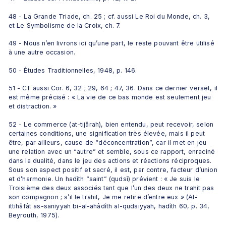
48 - La Grande Triade, ch. 25 ; cf. aussi Le Roi du Monde, ch. 3, 
et Le Symbolisme de la Croix, ch. 7.
49 - Nous n’en livrons ici qu’une part, le reste pouvant être utilisé 
à une autre occasion.
50 - Études Traditionnelles, 1948, p. 146.
51 - Cf. aussi Cor. 6, 32 ; 29, 64 ; 47, 36. Dans ce dernier verset, il 
est même précisé : « La vie de ce bas monde est seulement jeu 
et distraction. »
52 - Le commerce (at-tijârah), bien entendu, peut recevoir, selon 
certaines conditions, une signification très élevée, mais il peut 
être, par ailleurs, cause de “déconcentration”, car il met en jeu 
une relation avec un “autre” et semble, sous ce rapport, enraciné 
dans la dualité, dans le jeu des actions et réactions réciproques. 
Sous son aspect positif et sacré, il est, par contre, facteur d’union 
et d’harmonie. Un hadîth “saint” (qudsî) prévient : « Je suis le 
Troisième des deux associés tant que l’un des deux ne trahit pas 
son compagnon ; s’il le trahit, Je me retire d’entre eux » (Al-
ittihâfât as-saniyyah bi-al-ahâdîth al-qudsiyyah, hadîth 60, p. 34, 
Beyrouth, 1975).