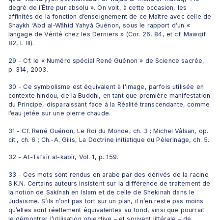
degré de l’Être pur absolu ». On voit, à cette occasion, les 
affinités de la fonction d’enseignement de ce Maître avec celle de 
Shaykh ‘Abd al-Wâhid Yahyā Guénon, sous le rapport d’un « 
langage de Vérité chez les Derniers » (Cor. 26, 84, et cf. Mawqif 
82, t. III).
29 - Cf. le « Numéro spécial René Guénon » de Science sacrée, 
p. 314, 2003.
30 - Ce symbolisme est équivalent à l’image, parfois utilisée en 
contexte hindou, de la Buddhi, en tant que première manifestation 
du Principe, disparaissant face à la Réalité transcendante, comme 
l’eau jetée sur une pierre chaude.
31 - Cf. René Guénon, Le Roi du Monde, ch. 3 ; Michel Vâlsan, op. 
cit., ch. 6 ; Ch.-A. Gilis, La Doctrine initiatique du Pèlerinage, ch. 5.
32 - At-Tafsîr al-kabîr, Vol. 1, p. 159.
33 - Ces mots sont rendus en arabe par des dérivés de la racine 
S.K.N. Certains auteurs insistent sur la différence de traitement de 
la notion de Sakînah en Islam et de celle de Shekinah dans le 
Judaïsme. S’ils n’ont pas tort sur un plan, il n’en reste pas moins 
qu’elles sont réellement équivalentes au fond, ainsi que pourrait 
le démontrer l’utilisation objective – et souvent littérale – de 