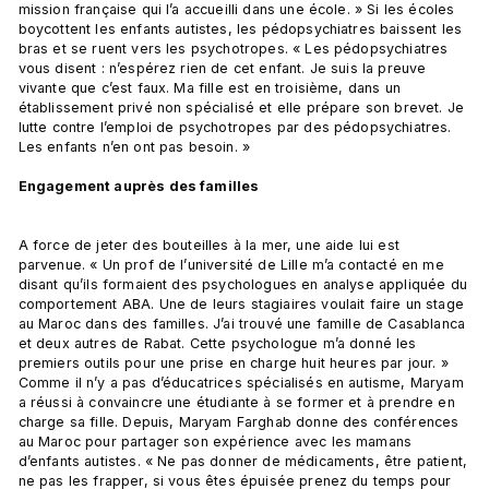
mission française qui l’a accueilli dans une école. » Si les écoles 
boycottent les enfants autistes, les pédopsychiatres baissent les 
bras et se ruent vers les psychotropes. « Les pédopsychiatres 
vous disent : n’espérez rien de cet enfant. Je suis la preuve 
vivante que c’est faux. Ma fille est en troisième, dans un 
établissement privé non spécialisé et elle prépare son brevet. Je 
lutte contre l’emploi de psychotropes par des pédopsychiatres. 
Les enfants n’en ont pas besoin. »

Engagement auprès des familles
A force de jeter des bouteilles à la mer, une aide lui est 
parvenue. « Un prof de l’université de Lille m’a contacté en me 
disant qu’ils formaient des psychologues en analyse appliquée du 
comportement ABA. Une de leurs stagiaires voulait faire un stage 
au Maroc dans des familles. J’ai trouvé une famille de Casablanca 
et deux autres de Rabat. Cette psychologue m’a donné les 
premiers outils pour une prise en charge huit heures par jour. » 
Comme il n’y a pas d’éducatrices spécialisés en autisme, Maryam 
a réussi à convaincre une étudiante à se former et à prendre en 
charge sa fille. Depuis, Maryam Farghab donne des conférences 
au Maroc pour partager son expérience avec les mamans 
d’enfants autistes. « Ne pas donner de médicaments, être patient, 
ne pas les frapper, si vous êtes épuisée prenez du temps pour 