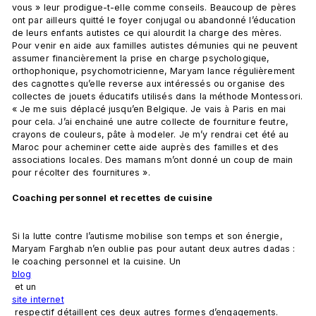
vous » leur prodigue-t-elle comme conseils. Beaucoup de pères 
ont par ailleurs quitté le foyer conjugal ou abandonné l’éducation 
de leurs enfants autistes ce qui alourdit la charge des mères. 
Pour venir en aide aux familles autistes démunies qui ne peuvent 
assumer financièrement la prise en charge psychologique, 
orthophonique, psychomotricienne, Maryam lance régulièrement 
des cagnottes qu’elle reverse aux intéressés ou organise des 
collectes de jouets éducatifs utilisés dans la méthode Montessori. 
« Je me suis déplacé jusqu’en Belgique. Je vais à Paris en mai 
pour cela. J’ai enchainé une autre collecte de fourniture feutre, 
crayons de couleurs, pâte à modeler. Je m’y rendrai cet été au 
Maroc pour acheminer cette aide auprès des familles et des 
associations locales. Des mamans m’ont donné un coup de main 
pour récolter des fournitures ».

Coaching personnel et recettes de cuisine
Si la lutte contre l’autisme mobilise son temps et son énergie, 
Maryam Farghab n’en oublie pas pour autant deux autres dadas : 
le coaching personnel et la cuisine. Un 
blog
 et un 
site internet
 respectif détaillent ces deux autres formes d’engagements. 