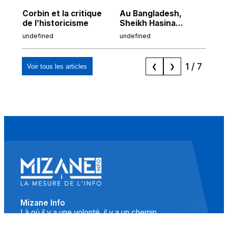
Corbin et la critique
Au Bangladesh,
Au
de l’historicisme
Sheikh Hasina
co
prépare son retour
po
undefined
undefined
und
malgré sa
tr
condamnation
1
/
7
Voir tous les articles
❮
❯
Mizane Info
Là où il y a une volonté, il y a un chemin.