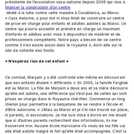
présidente de l’association casa-autisme depuis 2006 qui vise à 
financer la construction d’un centre
 dédié à la lutte contre cette maladie à Casablanca, au Maroc. 
« Casa Autisme, a pour but in shaa Allah de construire un centre 
de prise en charge pour enfants et adultes autistes au Maroc. Un 
centre qui pourra accueillir et prendre en charge un maximum 
d'enfants et adultes avec mise à disposition de matériel et de 
professionnels compétents. Notre pays a besoin de ce centre 
comme il n'en existe aucun dans le royaume », écrit-elle sur le 
site de collecte des fonds.

« N’espérez rien de cet enfant » 
Ce combat, Maryam y a été confronté elle-même en découvrant 
que ses enfants étaient « différents ». En 2005, la famille Farghab 
est au Maroc. La fille de Maryam a deux ans et sa mère découvre 
qu'elle est autiste, une différence qui n’est pas de celles qui sont 
prises en charge dans le Royaume chérifien. Commence un long 
chemin pour permettre à la benjamine de se rendre à l’école et 
d’être autonome. « J’étais au Maroc et je n’ai rien trouvé sur place, 
ni parents, ni associations. Je me suis mise à écrire en me disant 
que si d’autres parents recherchent des informations, ils me 
trouveront moi. Aucune école marocaine n’a voulu de ma fille car 
elle était autiste malgré le fait qu’elle était accompagnée. C’est la 