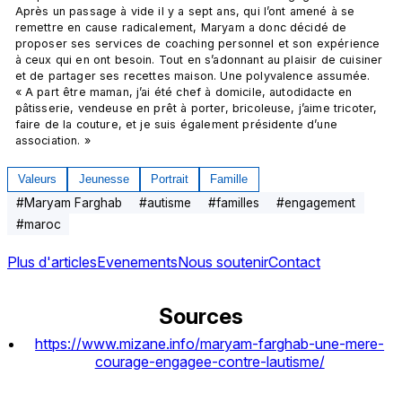
Après un passage à vide il y a sept ans, qui l’ont amené à se 
remettre en cause radicalement, Maryam a donc décidé de 
proposer ses services de coaching personnel et son expérience 
à ceux qui en ont besoin. Tout en s’adonnant au plaisir de cuisiner 
et de partager ses recettes maison. Une polyvalence assumée. 
« A part être maman, j’ai été chef à domicile, autodidacte en 
pâtisserie, vendeuse en prêt à porter, bricoleuse, j’aime tricoter, 
faire de la couture, et je suis également présidente d’une 
association. »
Valeurs
Jeunesse
Portrait
Famille
#
Maryam Farghab
#
autisme
#
familles
#
engagement
#
maroc
Plus d'articles
Evenements
Nous soutenir
Contact
Sources
https://www.mizane.info/maryam-farghab-une-mere-
courage-engagee-contre-lautisme/