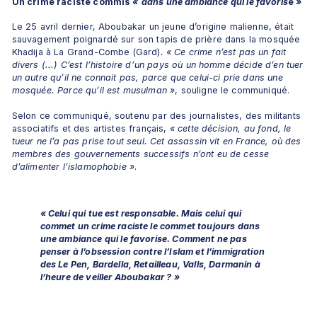
Un crime raciste commis 
«
dans une ambiance qui le favoris
e 
»
Le 25 avril dernier, Aboubakar un jeune d’origine malienne, était 
sauvagement poignardé sur son tapis de prière dans la mosquée 
Khadija à La Grand-Combe (Gard)
. « Ce crime n’est pas un fait 
divers (...) C’est l’histoire d’un pays où un homme décide d’en tuer 
un autre qu’il ne connait pas, parce que celui-ci prie dans une 
mosquée. Parce qu’il est musulman »
, souligne le communiqué. 
Selon ce communiqué, soutenu par des journalistes, des militants 
associatifs et des artistes français, 
«
cette décision, au fond, le 
tueur ne l’a pas prise tout seul. Cet assassin vit en France, où des 
membres des gouvernements successifs n’ont eu de cesse 
d’alimenter l’islamophobie
»
.
«
Celui qui tue est responsable. Mais celui qui 
commet un crime raciste le commet toujours dans 
une ambiance qui le favorise. Comment ne pas 
penser à l’obsession contre l’Islam et l’immigration 
des Le Pen, Bardella, Retailleau, Valls, Darmanin à 
l’heure de veiller Aboubakar ?
»