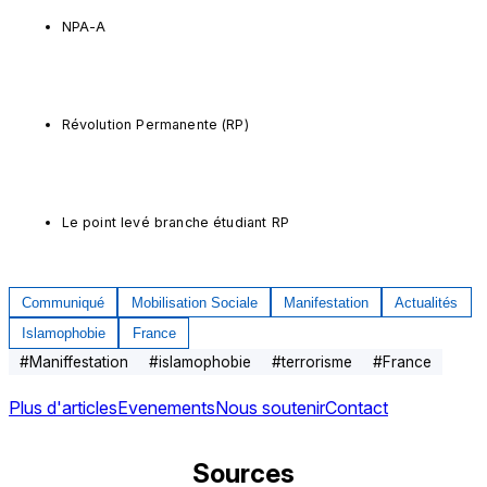
NPA-A
Révolution Permanente (RP)
Le point levé branche étudiant RP
Communiqué
Mobilisation Sociale
Manifestation
Actualités
Islamophobie
France
#
Maniffestation
#
islamophobie
#
terrorisme
#
France
Plus d'articles
Evenements
Nous soutenir
Contact
Sources