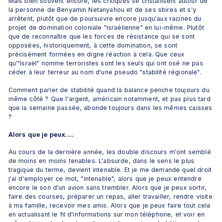
Mais bien souvent encore, les critiques se cristallisent autour de 
la personne de Benyamin Netanyahou et de ses sbires et s'y 
arrêtent, plutôt que de poursuivre encore jusqu'aux racines du 
projet de domination coloniale "israélienne" en lui-même. Plutôt 
que de reconnaître que les forces de résistance qui se sont 
opposées, historiquement, à cette domination, se sont 
précisément formées en digne réaction à cela. Que ceux 
qu'"Israël" nomme terroristes sont les seuls qui ont osé ne pas 
céder à leur terreur au nom d'une pseudo "stabilité régionale". 
Comment parler de stabilité quand la balance penche toujours du 
même côté ? Que l'argent, américain notamment, et pas plus tard 
que la semaine passée, abonde toujours dans les mêmes caisses 
? 
Alors que je peux....
Au cours de la dernière année, les double discours m'ont semblé 
de moins en moins tenables. L'absurde, dans le sens le plus 
tragique du terme, devient intenable. Et je me demande quel droit 
j'ai d'employer ce mot, "intenable", alors que je peux entendre 
encore le son d'un avion sans trembler. Alors que je peux sortir, 
faire des courses, préparer un repas, aller travailler, rendre visite 
à ma famille, recevoir mes amis. Alors que je peux faire tout cela 
en actualisant le fil d'informations sur mon téléphone, et voir en 