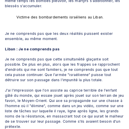
même temps les bombes pleuvoir, les martyrs s'additionner, les 
blessés s'accumuler. 
Victime des bombardements israéliens au Liban.
Je ne comprends pas que les deux réalités puissent exister 
ensemble, au même moment. 
Liban : Je ne comprends pas
Je ne comprends pas que cette simultanéité glaçante soit 
possible. De plus en plus, alors que les frappes se rapprochent 
d'endroits qui me sont familiers, je ne comprends pas que tout 
cela puisse continuer. Que l'armée "israélienne" puisse tout 
détruire sur son passage dans l'impunité la plus totale. 
J'ai l'impression que l'on assiste au caprice terrible de l'enfant 
gâté du monde, qui essaie jouet après jouet sur son terrain de jeu 
favori, le Moyen-Orient. Qui axe sa propagande sur une chasse à 
l'homme où il "élimine", comme dans un jeu vidéo, comme sur une 
liste de tâches sur laquelle il raye, ligne après ligne, les grands 
noms de la résistance, en massacrant tout ce qui aurait le malheur 
de se trouver sur leur passage. Comme s'ils avaient besoin d'un 
prétexte.