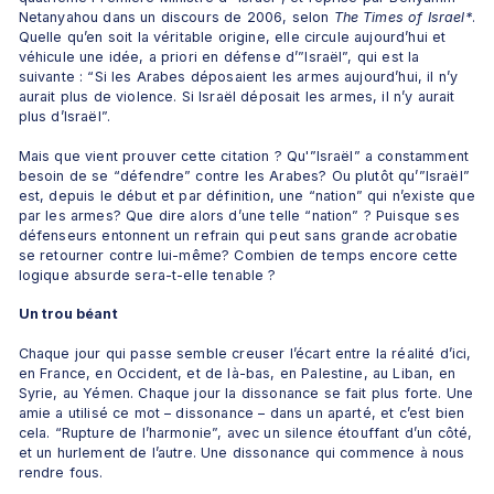
Netanyahou dans un discours de 2006, selon 
The Times of Israel*
. 
Quelle qu’en soit la véritable origine, elle circule aujourd’hui et 
véhicule une idée, a priori en défense d’”Israël”, qui est la 
suivante : “Si les Arabes déposaient les armes aujourd’hui, il n’y 
aurait plus de violence. Si Israël déposait les armes, il n’y aurait 
plus d’Israël”. 
Mais que vient prouver cette citation ? Qu'”Israël” a constamment 
besoin de se “défendre” contre les Arabes? Ou plutôt qu’”Israël” 
est, depuis le début et par définition, une “nation” qui n’existe que 
par les armes? Que dire alors d’une telle “nation” ? Puisque ses 
défenseurs entonnent un refrain qui peut sans grande acrobatie 
se retourner contre lui-même? Combien de temps encore cette 
logique absurde sera-t-elle tenable ?
Un trou béant
Chaque jour qui passe semble creuser l’écart entre la réalité d’ici, 
en France, en Occident, et de là-bas, en Palestine, au Liban, en 
Syrie, au Yémen. Chaque jour la dissonance se fait plus forte. Une 
amie a utilisé ce mot – dissonance – dans un aparté, et c’est bien 
cela. “Rupture de l’harmonie”, avec un silence étouffant d’un côté, 
et un hurlement de l’autre. Une dissonance qui commence à nous 
rendre fous. 