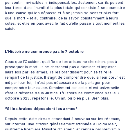
pensent ni invincibles ni indispensables. Justement car ils puisent 
leur force dans l'humilité la plus totale qui consiste à se soumettre 
à une cause qui les dépasse et à ne jamais se penser plus fort 
que la mort – et au contraire, de la savoir constamment à leurs 
côtés, et être en paix avec le fait qu'elle puisse à tout moment les 
saisir.
L’Histoire ne commence pas le 7 octobre
Ceux que l’Occident qualifie de terroristes ne cherchent pas à 
provoquer la mort. Ils ne cherchent pas à dominer et imposer 
leurs lois par les armes, ils les brandissent pour se faire le 
rempart de la justice. Il s’agit de comprendre que, si leur cœur est 
mû par leur foi, il n’est pas nécessaire de la partager pour 
comprendre leur cause. Simplement car celle-ci est universelle : 
c’est la défense de la Justice. L’Histoire ne commence pas le 7 
octobre 2023, répétons le. Un an, ou bien plus. Bien plus. 
“Si les Arabes déposaient les armes"
Depuis cette date circule cependant à nouveau sur les réseaux, 
sur internet, une citation généralement attribuée à Golda Meir, 
quatrième Première Ministre d’”Israël”, et reprise par Benyamin 