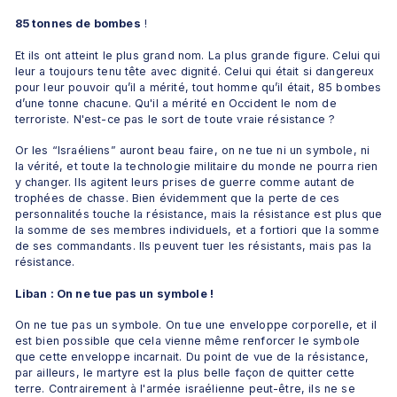
85 tonnes de bombes
 !
Et ils ont atteint le plus grand nom. La plus grande figure. Celui qui 
leur a toujours tenu tête avec dignité. Celui qui était si dangereux 
pour leur pouvoir qu’il a mérité, tout homme qu’il était, 85 bombes 
d’une tonne chacune. Qu'il a mérité en Occident le nom de 
terroriste. N'est-ce pas le sort de toute vraie résistance ? 
Or les “Israéliens” auront beau faire, on ne tue ni un symbole, ni 
la vérité, et toute la technologie militaire du monde ne pourra rien 
y changer. Ils agitent leurs prises de guerre comme autant de 
trophées de chasse. Bien évidemment que la perte de ces 
personnalités touche la résistance, mais la résistance est plus que 
la somme de ses membres individuels, et a fortiori que la somme 
de ses commandants. Ils peuvent tuer les résistants, mais pas la 
résistance.
Liban : On ne tue pas un symbole !
On ne tue pas un symbole. On tue une enveloppe corporelle, et il 
est bien possible que cela vienne même renforcer le symbole 
que cette enveloppe incarnait. Du point de vue de la résistance, 
par ailleurs, le martyre est la plus belle façon de quitter cette 
terre. Contrairement à l'armée israélienne peut-être, ils ne se 