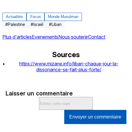
Actualités
Focus
Monde Musulman
#
Palestine
#
Israël
#
Liban
Plus d'articles
Evenements
Nous soutenir
Contact
Sources
https://www.mizane.info/liban-chaque-jour-la-
dissonance-se-fait-plus-forte/
Laisser un commentaire
Envoyer un commentaire