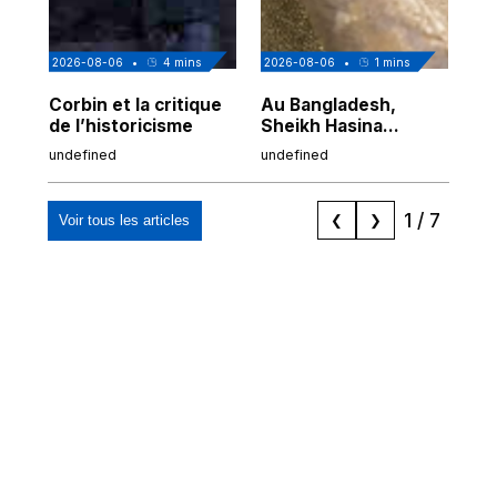
2026-08-06
•
4
mins
2026-08-06
•
1
mins
202
Corbin et la critique
Au Bangladesh,
Au
de l’historicisme
Sheikh Hasina
co
prépare son retour
po
undefined
undefined
und
malgré sa
tr
condamnation
1
/
7
Voir tous les articles
❮
❯