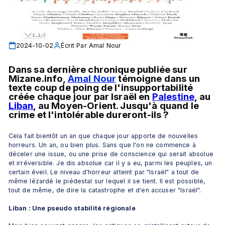
2024-10-02
Écrit Par
Amal Nour
Dans sa dernière chronique publiée sur 
Mizane.info, 
Amal Nour
 témoigne dans un 
texte coup de poing de l'insupportabilité 
créée chaque jour par Israël en 
Palestine
, au 
Liban
, au Moyen-Orient. Jusqu'à quand le 
crime et l'intolérable dureront-ils ? 
Cela fait bientôt un an que chaque jour apporte de nouvelles 
horreurs. Un an, ou bien plus. Sans que l'on ne commence à 
déceler une issue, ou une prise de conscience qui serait absolue 
et irréversible. Je dis absolue car il y a eu, parmi les peuples, un 
certain éveil. Le niveau d'horreur atteint par "Israël" a tout de 
même lézardé le piédestal sur lequel il se tient. Il est possible, 
tout de même, de dire la catastrophe et d'en accuser "Israël". 
Liban : Une pseudo stabilité régionale 