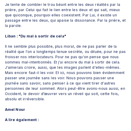
Je tente de combler le trou béant entre les deux réalités par la 
prière, par Celui qui fait le lien entre les deux et qui sait, mieux 
que quiconque, pourquoi elles coexistent. Par Lui, il existe un 
passage entre les deux, qui apaise la dissonance. Par la prière, et 
la parole. 
Liban : "Du mal à sortir de cela"
Il ne semble plus possible, plus moral, de ne pas parler de la 
réalité que l'on a longtemps tenue secrète, ou diluée, pour ne pas 
froisser nos interlocuteurs. Pour ne pas qu'on pense que nous 
sommes mal-intentionnés. Et j'ai encore du mal à sortir de cela. 
J'aimerais croire, aussi, que les images parlent d'elles-mêmes. 
Mais encore faut-il les voir. Et ici, nous pouvons bien évidemment 
passer une journée sans les voir. Nous pouvons passer une 
journée sans savoir, sans penser à ce qui vient tirer d'autres 
personnes de leur sommeil. Alors peut-être avons-nous aussi, en 
Occident, le devoir d’œuvrer vers un réveil qui soit, cette fois, 
absolu et irréversible.
Amel Nour
A lire également :