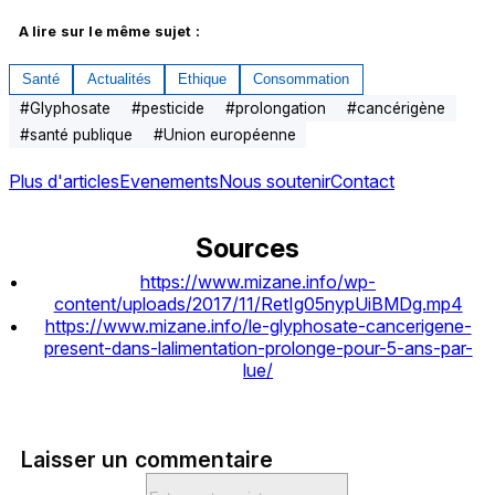
A lire sur le même sujet :
Santé
Actualités
Ethique
Consommation
#
Glyphosate
#
pesticide
#
prolongation
#
cancérigène
#
santé publique
#
Union européenne
Plus d'articles
Evenements
Nous soutenir
Contact
Sources
https://www.mizane.info/wp-
content/uploads/2017/11/RetIg05nypUiBMDg.mp4
https://www.mizane.info/le-glyphosate-cancerigene-
present-dans-lalimentation-prolonge-pour-5-ans-par-
lue/
Laisser un commentaire