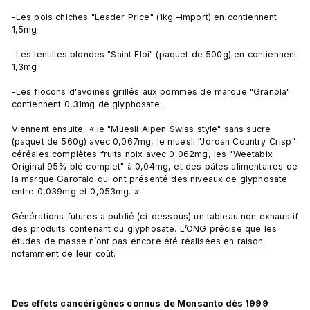
-Les pois chiches "Leader Price" (1kg –import) en contiennent 
1,5mg

-Les lentilles blondes "Saint Eloi" (paquet de 500g) en contiennent 
1,3mg

-Les flocons d'avoines grillés aux pommes de marque "Granola" 
contiennent 0,31mg de glyphosate.

Viennent ensuite, « le "Muesli Alpen Swiss style" sans sucre 
(paquet de 560g) avec 0,067mg, le muesli "Jordan Country Crisp" 
céréales complètes fruits noix avec 0,062mg, les "Weetabix 
Original 95% blé complet" à 0,04mg, et des pâtes alimentaires de 
la marque Garofalo qui ont présenté des niveaux de glyphosate 
entre 0,039mg et 0,053mg. »

Générations futures a publié (ci-dessous) un tableau non exhaustif 
des produits contenant du glyphosate. L’ONG précise que les 
études de masse n’ont pas encore été réalisées en raison 
notamment de leur coût.

Des effets cancérigènes connus de Monsanto dès 1999