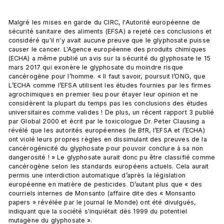
Malgré les mises en garde du CIRC, l'Autorité européenne de 
sécurité sanitaire des aliments (EFSA) a rejeté ces conclusions et 
considéré qu'il n'y avait aucune preuve que le glyphosate puisse 
causer le cancer. L'Agence européenne des produits chimiques 
(ECHA) a même publié un avis sur la sécurité du glyphosate le 15 
mars 2017 qui exonère le glyphosate du moindre risque 
cancérogène pour l’homme. « Il faut savoir, poursuit l’ONG, que 
L’ECHA comme l’EFSA utilisent les études fournies par les firmes 
agrochimiques en premier lieu pour étayer leur opinion et ne 
considèrent la plupart du temps pas les conclusions des études 
universitaires comme valides ! De plus, un récent rapport 3 publié 
par Global 2000 et écrit par le toxicologue Dr. Peter Clausing a 
révélé que les autorités européennes (le BfR, l’EFSA et l’ECHA) 
ont violé leurs propres règles en dissimulant des preuves de la 
cancérogénicité du glyphosate pour pouvoir conclure à sa non 
dangerosité ! » Le glyphosate aurait donc pu être classifié comme 
cancérogène selon les standards européens actuels. Cela aurait 
permis une interdiction automatique d’après la législation 
européenne en matière de pesticides. D’autant plus que « des 
courriels internes de Monsanto (affaire dite des « Monsanto 
papers » révélée par le journal le Monde) ont été divulgués, 
indiquant que la société s'inquiétait dès 1999 du potentiel 
mutagène du glyphosate ».
