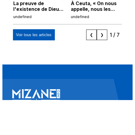
La preuve de
À Ceuta, « On nous
Cor
l'existence de Dieu
appelle, nous les
de
chez Ibn Sina
Espagnols d'origine
undefined
undefined
und
marocaine, les
"musulmans"»
1
/
7
Voir tous les articles
❮
❯
Mizane Info
Là où il y a une volonté, il y a un chemin.