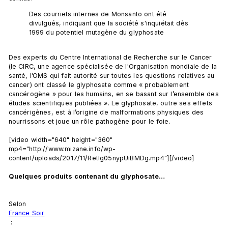
Des courriels internes de Monsanto ont été 
divulgués, indiquant que la société s'inquiétait dès 
1999 du potentiel mutagène du glyphosate
Des experts du Centre International de Recherche sur le Cancer 
(le CIRC, une agence spécialisée de l'Organisation mondiale de la 
santé, l’OMS qui fait autorité sur toutes les questions relatives au 
cancer) ont classé le glyphosate comme « probablement 
cancérogène » pour les humains, en se basant sur l’ensemble des 
études scientifiques publiées ». Le glyphosate, outre ses effets 
cancérigènes, est à l’origine de malformations physiques des 
nourrissons et joue un rôle pathogène pour le foie.

[video width="640" height="360" 
mp4="http://www.mizane.info/wp-
content/uploads/2017/11/RetIg05nypUiBMDg.mp4"][/video]

Quelques produits contenant du glyphosate…
Selon 
France Soir
 :
