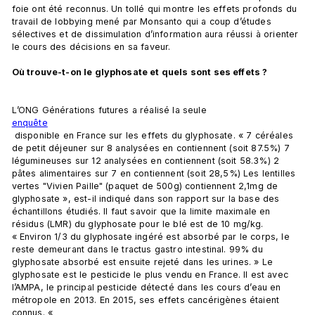
foie ont été reconnus. Un tollé qui montre les effets profonds du 
travail de lobbying mené par Monsanto qui a coup d’études 
sélectives et de dissimulation d’information aura réussi à orienter 
le cours des décisions en sa faveur.

Où trouve-t-on le glyphosate et quels sont ses effets ?  
L’ONG Générations futures a réalisé la seule 
enquête
 disponible en France sur les effets du glyphosate. « 7 céréales 
de petit déjeuner sur 8 analysées en contiennent (soit 87.5%) 7 
légumineuses sur 12 analysées en contiennent (soit 58.3%) 2 
pâtes alimentaires sur 7 en contiennent (soit 28,5%) Les lentilles 
vertes "Vivien Paille" (paquet de 500g) contiennent 2,1mg de 
glyphosate », est-il indiqué dans son rapport sur la base des 
échantillons étudiés. Il faut savoir que la limite maximale en 
résidus (LMR) du glyphosate pour le blé est de 10 mg/kg. 
« Environ 1/3 du glyphosate ingéré est absorbé par le corps, le 
reste demeurant dans le tractus gastro intestinal. 99% du 
glyphosate absorbé est ensuite rejeté dans les urines. » Le 
glyphosate est le pesticide le plus vendu en France. Il est avec 
l’AMPA, le principal pesticide détecté dans les cours d’eau en 
métropole en 2013. En 2015, ses effets cancérigènes étaient 