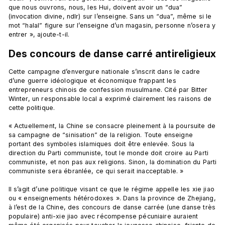
que nous ouvrons, nous, les Hui, doivent avoir un “dua” 
(invocation divine, ndlr) sur l’enseigne. Sans un “dua”, même si le 
mot “halal” figure sur l’enseigne d’un magasin, personne n’osera y 
Des concours de danse carré antireligieux
Cette campagne d’envergure nationale s’inscrit dans le cadre 
d’une guerre idéologique et économique frappant les 
entrepreneurs chinois de confession musulmane. Cité par Bitter 
Winter, un responsable local a exprimé clairement les raisons de 
cette politique.

« Actuellement, la Chine se consacre pleinement à la poursuite de 
sa campagne de “sinisation” de la religion. Toute enseigne 
portant des symboles islamiques doit être enlevée. Sous la 
direction du Parti communiste, tout le monde doit croire au Parti 
communiste, et non pas aux religions. Sinon, la domination du Parti 
communiste sera ébranlée, ce qui serait inacceptable. »

Il s’agit d’une politique visant ce que le régime appelle les xie jiao 
ou « enseignements hétérodoxes ». Dans la province de Zhejiang, 
à l’est de la Chine, des concours de danse carrée (une danse très 
populaire) anti-xie jiao avec récompense pécuniaire auraient 