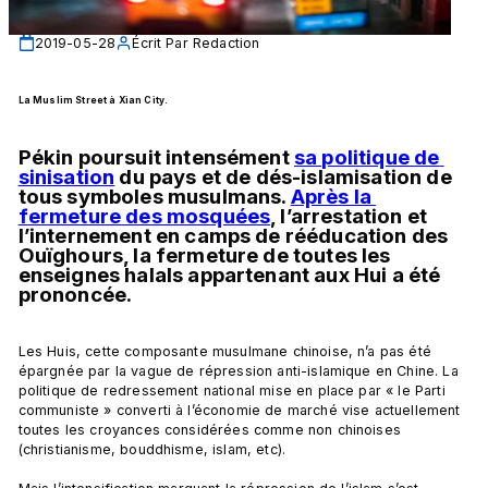
2019-05-28
Écrit Par
Redaction
La Muslim Street à Xian City. 
Pékin poursuit intensément 
sa politique de 
sinisation
 du pays et de dés-islamisation de 
tous symboles musulmans. 
Après la 
fermeture des mosquées
, l’arrestation et 
l’internement en camps de rééducation des 
Ouïghours, la fermeture de toutes les 
enseignes halals appartenant aux Hui a été 
prononcée.
Les Huis, cette composante musulmane chinoise, n’a pas été 
épargnée par la vague de répression anti-islamique en Chine. La 
politique de redressement national mise en place par « le Parti 
communiste » converti à l’économie de marché vise actuellement 
toutes les croyances considérées comme non chinoises 
(christianisme, bouddhisme, islam, etc).
