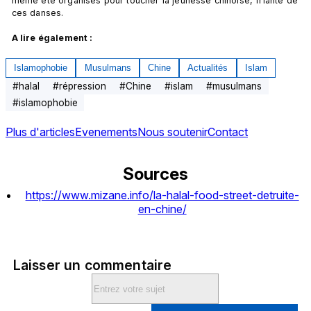
même été organisés pour toucher la jeunesse chinoise, friante de 
ces danses.

A lire également :
Islamophobie
Musulmans
Chine
Actualités
Islam
#
halal
#
répression
#
Chine
#
islam
#
musulmans
#
islamophobie
Plus d'articles
Evenements
Nous soutenir
Contact
Sources
https://www.mizane.info/la-halal-food-street-detruite-
en-chine/
Laisser un commentaire