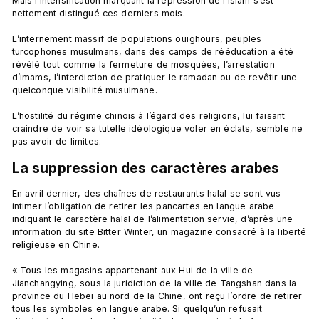
Mais l’intensification marquant la répression de l’islam s’est 
nettement distingué ces derniers mois.

L’internement massif de populations ouïghours, peuples 
turcophones musulmans, dans des camps de rééducation a été 
révélé tout comme la fermeture de mosquées, l’arrestation 
d’imams, l’interdiction de pratiquer le ramadan ou de revêtir une 
quelconque visibilité musulmane.

L’hostilité du régime chinois à l’égard des religions, lui faisant 
craindre de voir sa tutelle idéologique voler en éclats, semble ne 
La suppression des caractères arabes
En avril dernier, des chaînes de restaurants halal se sont vus 
intimer l’obligation de retirer les pancartes en langue arabe 
indiquant le caractère halal de l’alimentation servie, d’après une 
information du site Bitter Winter, un magazine consacré à la liberté 
religieuse en Chine.

« Tous les magasins appartenant aux Hui de la ville de 
Jianchangying, sous la juridiction de la ville de Tangshan dans la 
province du Hebei au nord de la Chine, ont reçu l’ordre de retirer 
tous les symboles en langue arabe. Si quelqu’un refusait 