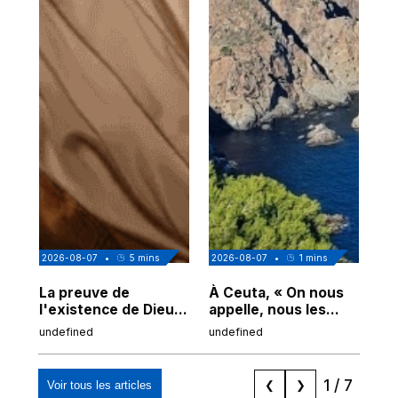
2026-08-07
•
5
mins
2026-08-07
•
1
mins
202
La preuve de
À Ceuta, « On nous
Cor
l'existence de Dieu
appelle, nous les
de
chez Ibn Sina
Espagnols d'origine
undefined
undefined
und
marocaine, les
"musulmans"»
1
/
7
Voir tous les articles
❮
❯