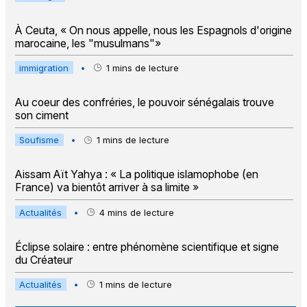
À Ceuta, « On nous appelle, nous les Espagnols d'origine
marocaine, les "musulmans"»
immigration
•
1
mins de lecture
Au coeur des confréries, le pouvoir sénégalais trouve
son ciment
Soufisme
•
1
mins de lecture
Aissam Aït Yahya : « La politique islamophobe (en
France) va bientôt arriver à sa limite »
Actualités
•
4
mins de lecture
Éclipse solaire : entre phénomène scientifique et signe
du Créateur
Actualités
•
1
mins de lecture