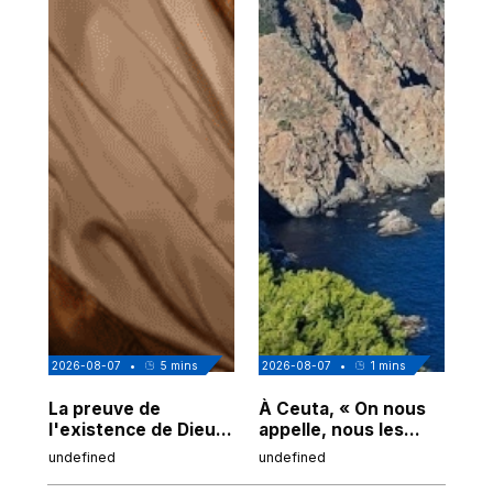
2026-08-07
•
5
mins
2026-08-07
•
1
mins
202
La preuve de
À Ceuta, « On nous
Cor
l'existence de Dieu
appelle, nous les
de
chez Ibn Sina
Espagnols d'origine
undefined
undefined
und
marocaine, les
"musulmans"»