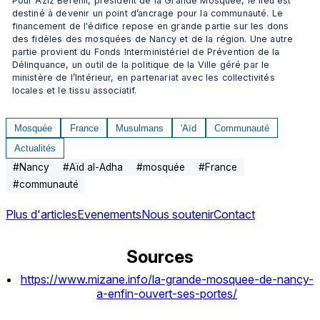
Pour Aziz Berehil, président de la Grande Mosquée, le lieu est 
destiné à devenir un point d’ancrage pour la communauté. Le 
financement de l'édifice repose en grande partie sur les dons 
des fidèles des mosquées de Nancy et de la région. Une autre 
partie provient du Fonds Interministériel de Prévention de la 
Délinquance, un outil de la politique de la Ville géré par le 
ministère de l’Intérieur, en partenariat avec les collectivités 
locales et le tissu associatif.
Mosquée
France
Musulmans
'Aïd
Communauté
Actualités
#
Nancy
#
Aïd al-Adha
#
mosquée
#
France
#
communauté
Plus d'articles
Evenements
Nous soutenir
Contact
Sources
https://www.mizane.info/la-grande-mosquee-de-nancy-
a-enfin-ouvert-ses-portes/