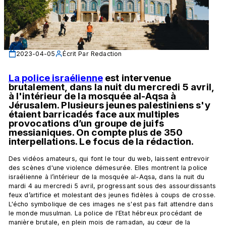
2023-04-05
Écrit Par
Redaction
La police israélienne
 est intervenue 
brutalement, dans la nuit du mercredi 5 avril, 
à l'intérieur de la mosquée al-Aqsa à 
Jérusalem. Plusieurs jeunes palestiniens s'y 
étaient barricadés face aux multiples 
provocations d’un groupe de juifs 
messianiques. On compte plus
 de 350 
interpellations. Le focus de la rédaction.
Des vidéos amateurs, qui font le tour du web, laissent entrevoir 
des scènes d'une violence démesurée. Elles montrent la police 
israélienne à l’intérieur de la mosquée al-Aqsa, dans la nuit du 
mardi 4 au mercredi 5 avril, progressant sous des assourdissants 
feux d’artifice et molestant des jeunes fidèles à coups de crosse. 
L'écho symbolique de ces images ne s'est pas fait attendre dans 
le monde musulman. La police de l'Etat hébreux procédant de 
manière brutale, en plein mois de ramadan, au cœur de la 