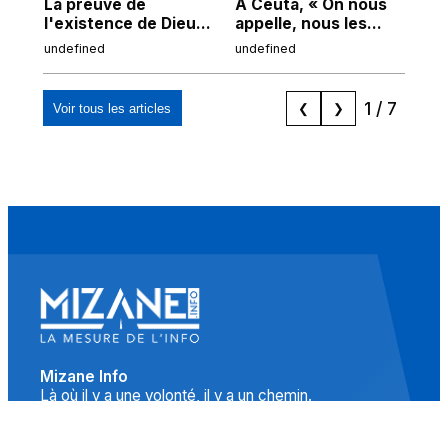
La preuve de
À Ceuta, « On nous
Cor
l'existence de Dieu
appelle, nous les
de
chez Ibn Sina
Espagnols d'origine
undefined
undefined
und
marocaine, les
"musulmans"»
1
/
7
Voir tous les articles
❮
❯
Mizane Info
Là où il y a une volonté, il y a un chemin.