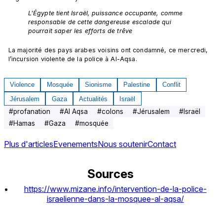
L'Égypte tient Israël, puissance occupante, comme 
responsable de cette dangereuse escalade qui 
pourrait saper les efforts de trêve
La majorité des pays arabes voisins ont condamné, ce mercredi, 
l’incursion violente de la police à Al-Aqsa. 
Violence
Mosquée
Sionisme
Palestine
Conflit
Jérusalem
Gaza
Actualités
Israël
#
profanation
#
Al Aqsa
#
colons
#
Jérusalem
#
Israël
#
Hamas
#
Gaza
#
mosquée
Plus d'articles
Evenements
Nous soutenir
Contact
Sources
https://www.mizane.info/intervention-de-la-police-
israelienne-dans-la-mosquee-al-aqsa/