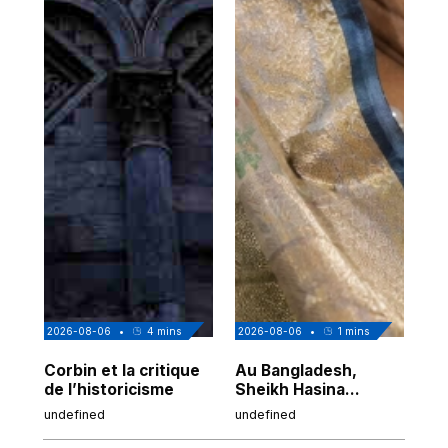
2026-08-06
•
4
mins
2026-08-06
•
1
mins
202
Corbin et la critique
Au Bangladesh,
Au
de l’historicisme
Sheikh Hasina
co
prépare son retour
po
undefined
undefined
und
malgré sa
tr
condamnation