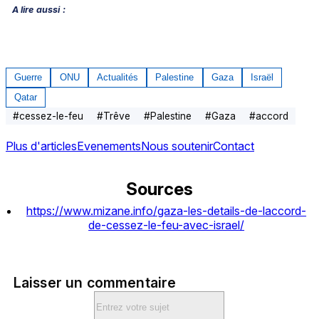
A lire aussi :
Guerre
ONU
Actualités
Palestine
Gaza
Israël
Qatar
#
cessez-le-feu
#
Trêve
#
Palestine
#
Gaza
#
accord
Plus d'articles
Evenements
Nous soutenir
Contact
Sources
https://www.mizane.info/gaza-les-details-de-laccord-
de-cessez-le-feu-avec-israel/
Laisser un commentaire