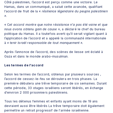
Côté palestinien, l’accord est perçu comme une victoire. Le 
Hamas, dans un communiqué, a salué cette avancée, qualifiant 
l'accord de fruit de la «
 résilience légendaire du peuple palestinien 
»
. 
« C
et accord montre que notre résistance n’a pas été vaine et que 
nous avons obtenu gain de cause »
, a déclaré le chef du bureau 
politique du Hamas. Il a toutefois averti qu’il serait vigilant quant à 
l’application de l’accord et a appelé la communauté internationale 
à 
« tenir Israël responsable de tout manquement ».
Après l’annonce de l’accord, des scènes de liesse ont éclaté à 
Gaza et dans le monde arabo-musulman. 
Les termes de l'accord
Selon les termes de l’accord, obtenus par plusieurs sources , 
l’accord de cessez-le-feu se déroulera en trois phases. La 
première débutera une trêve temporaire de six semaines. Durant 
cette période, 33 otages israéliens seront libérés, en échange 
d'environ 2 000 prisonniers palestiniens. 
Tous les détenus femmes et enfants ayant moins de 19 ans 
devraient aussi être libérés La trêve temporaire doit également 
permettre un retrait progressif de l'armée israélienne. 