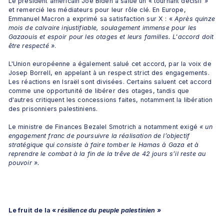
Le président américain Joe Biden a salué un « tournant décisif » 
et remercié les médiateurs pour leur rôle clé. En Europe, 
Emmanuel Macron a exprimé sa satisfaction sur X : «
 Après quinze 
mois de calvaire injustifiable, soulagement immense pour les 
Gazaouis et espoir pour les otages et leurs familles. L'accord doit 
être respecté »
.
L'Union européenne a également salué cet accord, par la voix de 
Josep Borrell, en appelant à un respect strict des engagements. 
Les réactions en Israël sont divisées. Certains saluent cet accord 
comme une opportunité de libérer des otages, tandis que 
d'autres critiquent les concessions faites, notamment la libération 
des prisonniers palestiniens. 
Le ministre de Finances Bezalel Smotrich a notamment exigé 
« un 
engagement franc de poursuivre la réalisation de l’objectif 
stratégique qui consiste à faire tomber le Hamas à Gaza et à 
reprendre le combat à la fin de la trêve de 42 jours s’il reste au 
pouvoir ».
Le fruit de la «
 résilience du peuple palestinien »