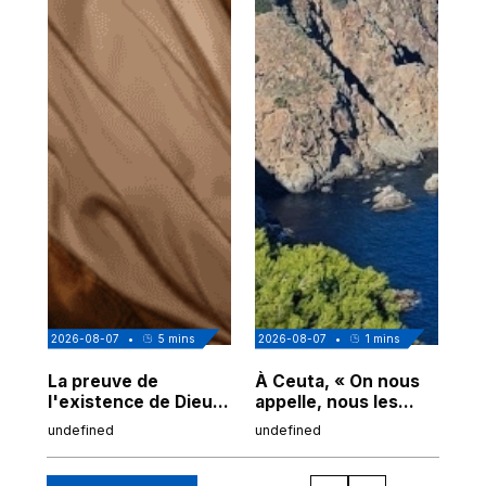
2026-08-07
•
5
mins
2026-08-07
•
1
mins
202
La preuve de
À Ceuta, « On nous
Cor
l'existence de Dieu
appelle, nous les
de
chez Ibn Sina
Espagnols d'origine
undefined
undefined
und
marocaine, les
"musulmans"»