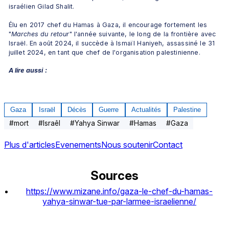
israélien Gilad Shalit. 
Élu en 2017 chef du Hamas à Gaza, il encourage fortement les 
"
Marches du retour
" l'année suivante, le long de la frontière avec 
Israël. En août 2024, il succède à Ismaïl Haniyeh, assassiné le 31 
juillet 2024, en tant que chef de l'organisation palestinienne.
A lire aussi :
Gaza
Israël
Décès
Guerre
Actualités
Palestine
#
mort
#
Israêl
#
Yahya Sinwar
#
Hamas
#
Gaza
Plus d'articles
Evenements
Nous soutenir
Contact
Sources
https://www.mizane.info/gaza-le-chef-du-hamas-
yahya-sinwar-tue-par-larmee-israelienne/