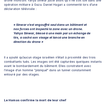
drone montrant Yahya Sinwar juste avant qu’il ne soit tué dans une 
opération militaire à Gaza. Daniel Hagari a commenté lors d’une 
déclaration télévisée :
« Sinwar s’est engouffré seul dans un bâtiment et 
nos forces ont inspecté la zone avec un drone. 
Yahya Sinwar, blessé à une main par un échange de 
tirs, a caché son visage et lancé une branche en 
direction du drone »
Il a ajouté qu’aucun otage israélien n’était à proximité des trois 
combattants tués. Les images ont été capturées quelques instants 
avant le bombardement du bâtiment. Elles constratent avec 
l'image d'un homme "
planqué
" dans un tunnel constamment 
entouré par des otages.
Le Hamas confirme la mort de leur chef