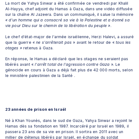
La mort de Yahya Sinwar a été confirmée ce vendredi par Khalil 
Al-Hayya, chef adjoint du Hamas à Gaza, dans une vidéo diffusée 
sur la chaîne Al Jazeera. Dans un communiqué, il salue la mémoire 
« d'un homme qui a consacré sa vie à la Palestine et a donné sa 
vie pour Dieu sur le chemin de la libération du peuple
»
. 
Le chef d'état-major de l'armée israélienne, Herzi Halevi, a assuré 
que la guerre 
« ne s'arrêterait pas 
» avant le retour de « 
tous les 
otages »
 retenus à Gaza. 
En réponse, le Hamas a déclaré que les otages ne seraient pas 
libérés avant « 
l'arrêt total de l'agression contre Gaza 
». Le 
génocide en cours à Gaza a déjà fait plus de 42 000 morts, selon 
le ministère palestinien de la Santé .
23 années de prison en Israël
Né à Khan Younès, dans le sud de Gaza, Yahya Sinwar a rejoint le 
Hamas dès sa fondation en 1987. Incarcéré par Israël en 1989, il 
passera 23 ans de sa vie en prison. Il sortira en 2011 avec un 
millier de détenus libérés par Israël, en échange du soldat 