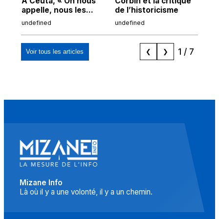
À Ceuta, « On nous
Corbin et la critique
Au
appelle, nous les
de l’historicisme
co
Espagnols d'origine
po
undefined
undefined
und
marocaine, les
tr
"musulmans"»
1
/
7
Voir tous les articles
❮
❯
Mizane Info
Là où il y a une volonté, il y a un chemin.