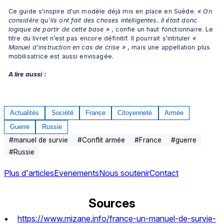
Ce guide s'inspire d'un modèle déjà mis en place en Suède. 
« On 
considère qu'ils ont fait des choses intelligentes. Il était donc 
logique de partir de cette base »
 , confie un haut fonctionnaire. Le 
titre du livret n’est pas encore définitif. Il pourrait s'intituler 
« 
Manuel d'instruction en cas de crise »
 , mais une appellation plus 
mobilisatrice est aussi envisagée.
A lire aussi :
Actualités
Société
France
Citoyenneté
Armée
Guerre
Russie
#
manuel de survie
#
Conflit armée
#
France
#
guerre
#
Russie
Plus d'articles
Evenements
Nous soutenir
Contact
Sources
https://www.mizane.info/france-un-manuel-de-survie-