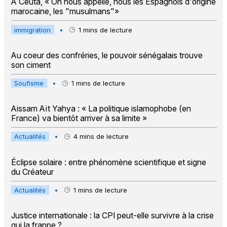
À Ceuta, « On nous appelle, nous les Espagnols d'origine
marocaine, les "musulmans"»
immigration
•
1
mins de lecture
Au coeur des confréries, le pouvoir sénégalais trouve
son ciment
Soufisme
•
1
mins de lecture
Aissam Aït Yahya : « La politique islamophobe (en
France) va bientôt arriver à sa limite »
Actualités
•
4
mins de lecture
Éclipse solaire : entre phénomène scientifique et signe
du Créateur
Actualités
•
1
mins de lecture
Justice internationale : la CPI peut-elle survivre à la crise
qui la frappe ?