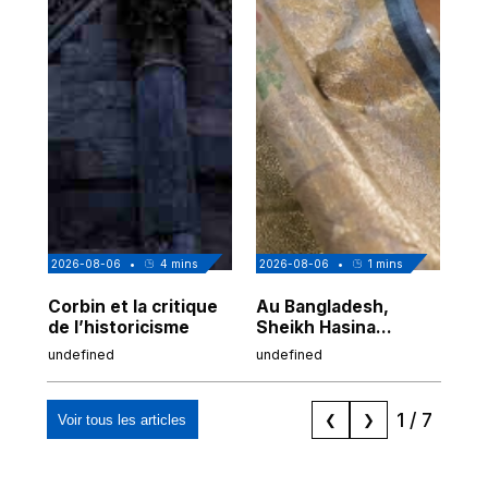
2026-08-06
•
4
mins
2026-08-06
•
1
mins
202
Corbin et la critique
Au Bangladesh,
Au
de l’historicisme
Sheikh Hasina
co
prépare son retour
po
undefined
undefined
und
malgré sa
tr
condamnation
1
/
7
Voir tous les articles
❮
❯