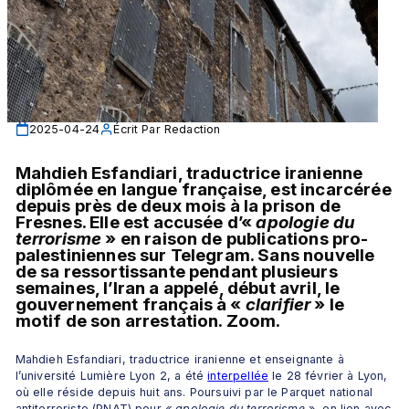
2025-04-24
Écrit Par
Redaction
Mahdieh Esfandiari, traductrice iranienne 
diplômée en langue française, est incarcérée 
depuis près de deux mois à la prison de 
Fresnes. Elle est accusée d’«
 apologie du 
terrorisme 
» en raison de publications pro-
palestiniennes sur Telegram. Sans nouvelle 
de sa ressortissante pendant plusieurs 
semaines, l’Iran a appelé, début avril, le 
gouvernement français à « 
clarifier 
» le 
motif de son arrestation. Zoom.
Mahdieh Esfandiari, traductrice iranienne et enseignante à 
l’université Lumière Lyon 2, a été 
interpellée
 le 28 février à Lyon, 
où elle réside depuis huit ans. Poursuivi par le Parquet national 
antiterroriste (PNAT) pour 
« apologie du terrorisme 
», en lien avec 