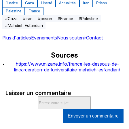
Justice
Gaza
Liberté
Actualités
Iran
Prison
Palestine
France
#
Gaza
#
Iran
#
prison
#
France
#
Palestine
#
Mahdieh Esfandiari
Plus d'articles
Evenements
Nous soutenir
Contact
Sources
https://www.mizane.info/france-les-dessous-de-
lincarceration-de-luniversitaire-mahdieh-esfandiari/
Laisser un commentaire
Envoyer un commentaire