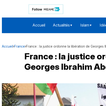
Accueil
Actualités
Islam
Idé
▼
▼
Accueil
›
France
›
France : la justice ordonne la libération de Georges
France : la justice o
Georges Ibrahim Ab