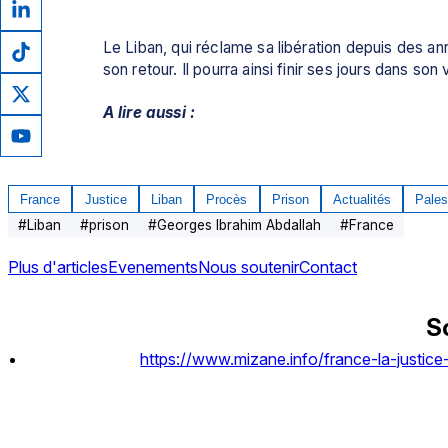
Le Liban, qui réclame sa libération depuis des anné
son retour. Il pourra ainsi finir ses jours dans son
A lire aussi :
France
Justice
Liban
Procès
Prison
Actualités
Pales
#
Liban
#
prison
#
Georges Ibrahim Abdallah
#
France
Plus d'articles
Evenements
Nous soutenir
Contact
S
https://www.mizane.info/france-la-justice