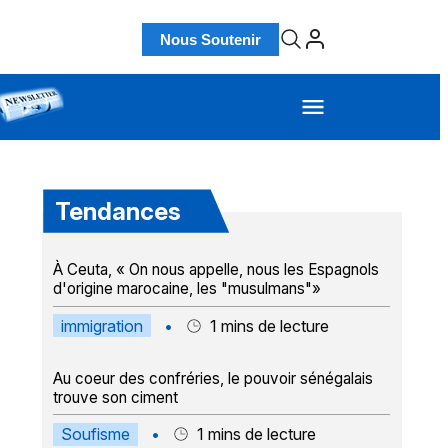
Nous Soutenir
Tendances
À Ceuta, « On nous appelle, nous les Espagnols
d'origine marocaine, les "musulmans"»
immigration
•
1
mins de lecture
Au coeur des confréries, le pouvoir sénégalais
trouve son ciment
Soufisme
•
1
mins de lecture