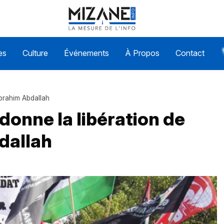
es
Culture
Événements
À Propos
Contact
 Ibrahim Abdallah
rdonne la libération de
dallah