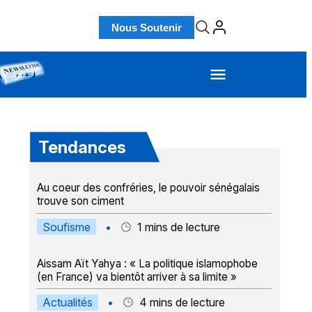
Nous Soutenir
Tendances
Au coeur des confréries, le pouvoir sénégalais
trouve son ciment
Soufisme
•
1
mins de lecture
Aissam Aït Yahya : « La politique islamophobe
(en France) va bientôt arriver à sa limite »
Actualités
•
4
mins de lecture