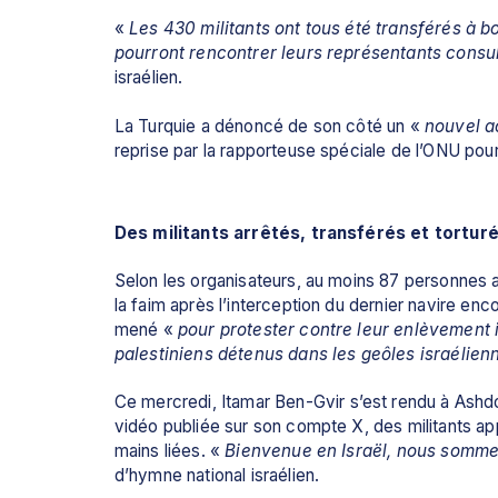
« 
Les 430 militants ont tous été transférés à bor
pourront rencontrer leurs représentants consu
israélien.
La 
Turquie
 a dénoncé de son côté un « 
nouvel ac
reprise par la rapporteuse spéciale de l’ONU pour l
Des militants arrêtés, transférés et tortur
Selon les organisateurs, au moins 87 personnes a
la faim après l’interception du dernier navire en
mené « 
pour protester contre leur enlèvement il
palestiniens détenus dans les geôles israélien
Ce mercredi, 
Itamar Ben-Gvir
 s’est rendu à Ashdod
vidéo publiée sur son compte X, des militants app
mains liées. «
 Bienvenue en Israël, nous somm
d’hymne national israélien.