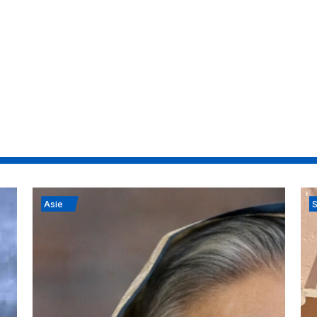
Asie
S