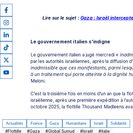
Lire sur le sujet : 
Gaza : Israël intercept
Le gouvernement italien s'indigne
Le gouvernement italien a jugé mercredi 
« inadm
par les autorités israéliennes, après la diffusion
inadmissible que ces manifestants, parmi lesqu
à un traitement qui porte atteinte à la dignité 
Meloni
.
C’est la troisième fois en moins d’un an que la flo
israélienne, après une première expédition à l’au
octobre 2025, la flottille Thousand Madleens ava
Actualités
France
Gaza
Humanitaire
Israël
Solidarité
#
Flottille
#
Gaza
#
Global Sumud
#
Israêl
#
italie