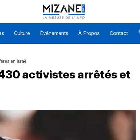
es
Culture
Événements
À Propos
Contact
férés en Israël
 430 activistes arrêtés et