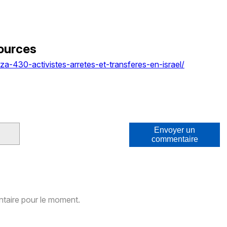
ources
aza-430-activistes-arretes-et-transferes-en-israel/
Envoyer un
commentaire
aire pour le moment.