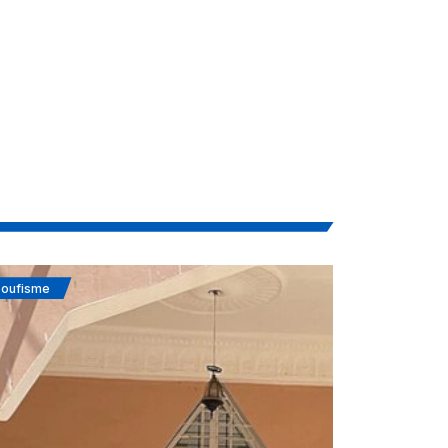
oufisme
Actualités