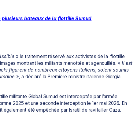
e plusieurs bateaux de la flottille Sumud
issible
 » le traitement réservé aux activistes de la  flottille 
 d’images montrant les militants menottés et agenouillés. «
 Il est 
els figurent de nombreux citoyens italiens, soient soumis 
humaine
 », a déclaré la Première ministre italienne 
Giorgia 
ttille militante Global Sumud est interceptée par l’armée 
tomne 2025 et une seconde interception le 1er mai 2026. En 
it également été empêchée par Israël de ravitailler Gaza.