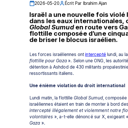
2026-05-20
Écrit Par
Ibrahim Ajan
Israël a une nouvelle fois violé 
Global Sumud
 en route vers 
Ga
flottille composée d’une cinqua
de briser le blocus israélien.
Les forces israéliennes ont 
intercepté
 lundi, au l
flottille pour Gaza
 ». Selon une ONG, les autorit
détention à 
Ashdod
 de 430 militants propalestini
ressortissants italiens.
Une énième violation du droit international
Lundi matin, la flottille
Global Sumud
, composée d
israéliennes étaient en train de monter à bord des
intercepté illégalement et violemment notre flot
volontaires
 », a-t-elle dénoncé sur X, exigeant
 
Gaza
 ».