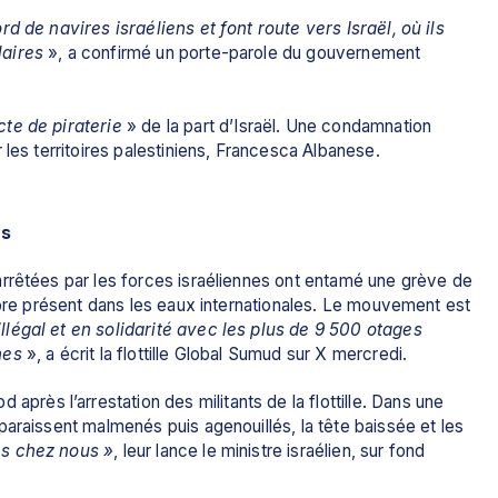
d de navires israéliens et font route vers Israël, où ils 
laires
 », a confirmé un porte-parole du gouvernement 
te de piraterie
 » de la part d’Israël. Une condamnation 
es territoires palestiniens, 
Francesca Albanese
.
és
rrêtées par les forces israéliennes ont entamé une grève de 
core présent dans les eaux internationales. Le mouvement est 
légal et en solidarité avec les plus de 9 500 otages 
nes
 », a écrit la flottille Global Sumud sur X mercredi.
 après l’arrestation des militants de la flottille. Dans une 
araissent malmenés puis agenouillés, la tête baissée et les 
es chez nous »
, leur lance le ministre israélien, sur fond 