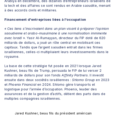
Arabiya en décembre, des dizaines d’entrepreneurs israéliens de 
la tech et des affaires se sont rendus en Arabie saoudite, menant 
à des accords civils et militaires.
Financement d'entreprises liées à l'occupation
« Ces liens s’inscrivaient dans un plan visant à préparer l’opinion 
saoudienne et arabo-musulmane à une normalisation imminente 
avec Israël 
». Yasir Al-Rumayyan, directeur du FIP doté de 620 
milliards de dollars, a joué un rôle central en mobilisant ces 
capitaux. Tandis que l’argent saoudien entrait dans les firmes 
israéliennes, celles-ci multipliaient leurs investissements dans le 
royaume.
La base de cette stratégie fut posée en 2021 lorsque Jared 
Kushner, beau fils de Trump, persuada le FIP de lui verser 2 
milliards de dollars pour son fonds 
Affinity Partners
. Il investit 
ensuite dans deux sociétés israéliennes : 
Shlomo Group
 en 2023 
et 
Phoenix Financial
 en 2024. Shlomo gère transports et 
logistique pour l’armée d’occupation. Phoenix, leader des 
assurances et de la gestion d’actifs, détient des parts dans de 
multiples compagnies israéliennes.
Jared Kushner, beau fils du président américain 