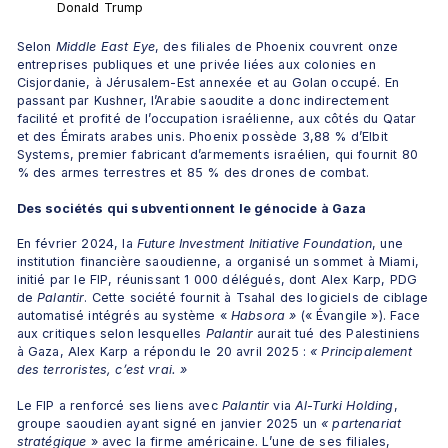
Donald Trump
Selon 
Middle East Eye
, des filiales de Phoenix couvrent onze 
entreprises publiques et une privée liées aux colonies en 
Cisjordanie, à Jérusalem-Est annexée et au Golan occupé. En 
passant par Kushner, l’Arabie saoudite a donc indirectement 
facilité et profité de l’occupation israélienne, aux côtés du Qatar 
et des Émirats arabes unis. Phoenix possède 3,88 % d’Elbit 
Systems, premier fabricant d’armements israélien, qui fournit 80 
% des armes terrestres et 85 % des drones de combat.
Des sociétés qui subventionnent le génocide à Gaza
En février 2024, la 
Future Investment Initiative Foundation
, une 
institution financière saoudienne, a organisé un sommet à Miami, 
initié par le FIP, réunissant 1 000 délégués, dont Alex Karp, PDG 
de 
Palantir
. Cette société fournit à Tsahal des logiciels de ciblage 
automatisé intégrés au système « 
Habsora »
 (« Évangile »). Face 
aux critiques selon lesquelles 
Palantir
 aurait tué des Palestiniens 
à Gaza, Alex Karp a répondu le 20 avril 2025 : 
« Principalement 
des terroristes, c’est vrai. »
Le FIP a renforcé ses liens avec 
Palantir
 via 
Al-Turki Holding
, 
groupe saoudien ayant signé en janvier 2025 un 
« partenariat 
stratégique 
» avec la firme américaine. L’une de ses filiales, 