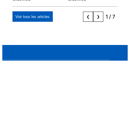
marocaine, les
"musulmans"»
1
/
7
Voir tous les articles
❮
❯
Mizane Info
Là où il y a une volonté, il y a un chemin.
Accueil