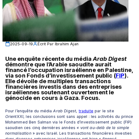
2025-09-19
Écrit Par
Ibrahim Ajan
Une enquête récente du média 
Arab Digest
démontre que l’Arabie saoudite aurait 
financé l’occupation israélienne en Palestine, 
via son Fonds d’investissement public (
FIP
). 
Elle dévoile de multiples transactions 
financières investis dans des entreprises 
israéliennes soutenant ouvertement le 
génocide en cours à Gaza. Focus.
Pour l’enquête du média 
Arab Digest
, 
traduite
 par le site 
OrientXXI
, les conclusions sont sans appel : les activités du prince 
Mohammed Ben Salman via le Fonds d’investissement public (FIP) 
saoudien ces cinq dernières années 
« vont au-delà de la simple 
normalisation 
» avec Israël. Les transactions financières investies 
dans diverses entreprises israéliennes ont bie
n « financé 