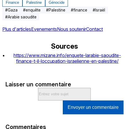
Finance
Palestine
Génocide
#
Gaza
#
enquête
#
Palestine
#
finance
#
Israël
#
Arabie saoudite
Plus d'articles
Evenements
Nous soutenir
Contact
Sources
https://www.mizane.info/enquete-larabie-saoudite-
finance-t-il-loccupation-israelienne-en-palestine/
Laisser un commentaire
Envoyer un commentaire
Commentaires