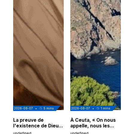
2026-08-07
•
5
mins
2026-08-07
•
1
mins
202
La preuve de
À Ceuta, « On nous
Cor
l'existence de Dieu
appelle, nous les
de
chez Ibn Sina
Espagnols d'origine
undefined
undefined
und