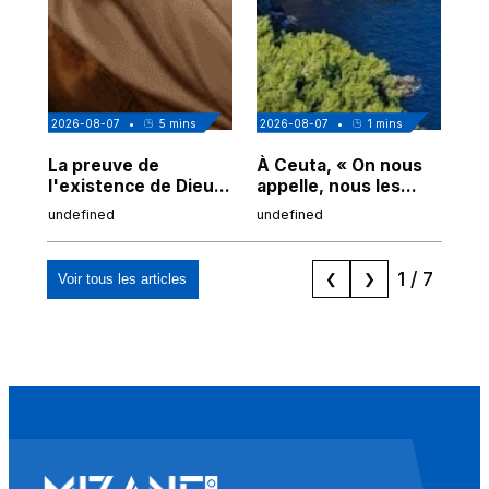
2026-08-07
•
5
mins
2026-08-07
•
1
mins
202
La preuve de
À Ceuta, « On nous
Cor
l'existence de Dieu
appelle, nous les
de
chez Ibn Sina
Espagnols d'origine
undefined
undefined
und
marocaine, les
"musulmans"»
1
/
7
Voir tous les articles
❮
❯