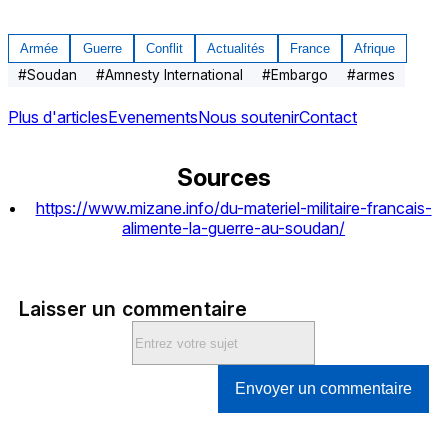
Armée
Guerre
Conflit
Actualités
France
Afrique
#
Soudan
#
Amnesty International
#
Embargo
#
armes
Plus d'articles
Evenements
Nous soutenir
Contact
Sources
https://www.mizane.info/du-materiel-militaire-francais-
alimente-la-guerre-au-soudan/
Laisser un commentaire
Envoyer un commentaire