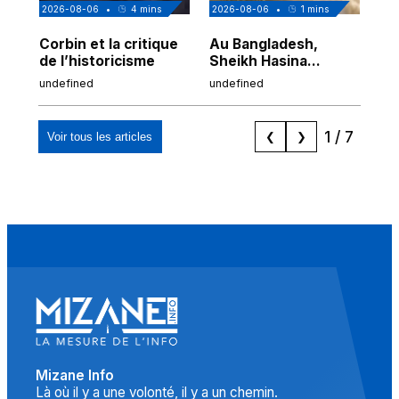
2026-08-06
•
4
mins
2026-08-06
•
1
mins
202
Corbin et la critique
Au Bangladesh,
Au
de l’historicisme
Sheikh Hasina
co
prépare son retour
po
undefined
undefined
und
malgré sa
tr
condamnation
1
/
7
Voir tous les articles
❮
❯
Mizane Info
Là où il y a une volonté, il y a un chemin.