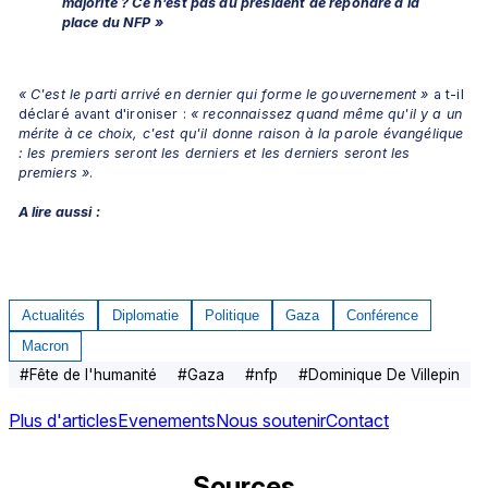
majorité ? Ce n’est pas au président de répondre à la 
place du NFP »
« C'est le parti arrivé en dernier qui forme le gouvernement »
 a t-il 
déclaré avant d'ironiser :
 « reconnaissez quand même qu'il y a un 
mérite à ce choix, c'est qu'il donne raison à la parole évangélique 
: les premiers seront les derniers et les derniers seront les 
premiers
»
.
A lire aussi :
Actualités
Diplomatie
Politique
Gaza
Conférence
Macron
#
Fête de l'humanité
#
Gaza
#
nfp
#
Dominique De Villepin
Plus d'articles
Evenements
Nous soutenir
Contact
Sources