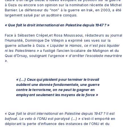
à Gaza ou encore son opinion sur la nomination récente de Michel 
Barnier. Le défenseur du “non” à la guerre en Irak, en 2003, a été 
largement salué par un auditoire conquis.
« Que fait le droit international en Palestine depuis 1947 ? »
Face à Sébastien Crépel,et Rosa Moussaoui, rédacteurs au journal 
l'Humanité, Dominique De Villepin a exprimé ses vues sur la 
guerre actuelle à Gaza. 
« Liquider le Hamas, ce n'est pas liquider 
ni les Palestiniens »
 a fustigé l’ancien locataire de Matignon et du 
Quai d’Orsay, soulignant l'urgence 
« d'arrêter l’escalade meurtrière 
»
. 
« (…) Ceux qui plaident pour terminer le travail 
oublient une donnée fondamentale, une guerre 
contre le terrorisme, on ne peut la gagner en 
employant seulement les moyens de la force »
« Que fait le droit international en Palestine depuis 1947 ? Il est 
bafoué. Le veto à l’ONU est paralysé (…) »
 s'est-il emporté en 
déplorant la perte d'influence des instances de l'ONU et du 