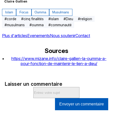
Claire Gallien 
Islam
Focus
Oumma
Musulmans
#
corde
#
cinq finalités
#
islam
#
Dieu
#
religion
#
musulmans
#
oumma
#
communauté
Plus d'articles
Evenements
Nous soutenir
Contact
Sources
https://www.mizane.info/claire-gallien-la-oumma-a-
pour-fonction-de-maintenir-le-lien-a-dieu/
Laisser un commentaire
Envoyer un commentaire