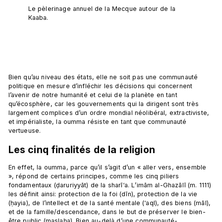
Le pèlerinage annuel de la Mecque autour de la 
Kaaba.
Bien qu’au niveau des états, elle ne soit pas une communauté 
politique en mesure d’infléchir les décisions qui concernent 
l’avenir de notre humanité et celui de la planète en tant 
qu’écosphère, car les gouvernements qui la dirigent sont très 
largement complices d’un ordre mondial néolibéral, extractiviste, 
et impérialiste, la oumma résiste en tant que communauté 
Les cinq finalités de la religion
En effet, la oumma, parce qu’il s’agit d’un « aller vers, ensemble 
», répond de certains principes, comme les cinq piliers 
fondamentaux (ḍaruriyyāt) de la sharī‘a. L’imām al-Ghazālī (m. 1111) 
les définit ainsi: protection de la foi (dīn), protection de la vie 
(ḥayia), de l’intellect et de la santé mentale (‘aql), des biens (māl), 
et de la famille/descendance, dans le but de préserver le bien-
être public (maslaḥa). Bien au-delà d’une communauté-