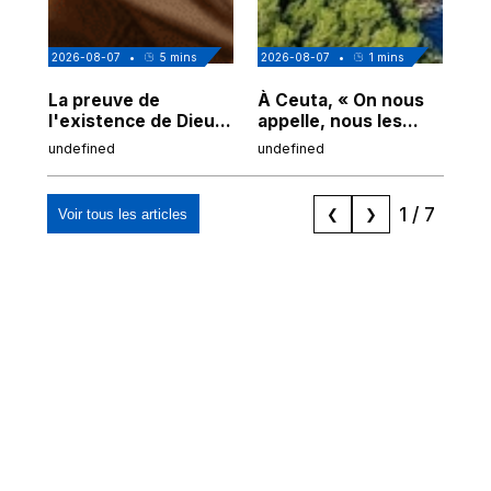
2026-08-07
•
5
mins
2026-08-07
•
1
mins
202
La preuve de
À Ceuta, « On nous
Cor
l'existence de Dieu
appelle, nous les
de
chez Ibn Sina
Espagnols d'origine
undefined
undefined
und
marocaine, les
"musulmans"»
1
/
7
Voir tous les articles
❮
❯