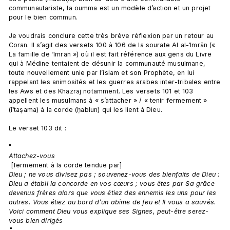
communautariste, la oumma est un modèle d’action et un projet 
pour le bien commun.

Je voudrais conclure cette très brève réflexion par un retour au 
Coran. Il s’agit des versets 100 à 106 de la sourate Al al-‘Imrān (« 
La famille de ‘Imran ») où il est fait référence aux gens du Livre 
qui à Médine tentaient de désunir la communauté musulmane, 
toute nouvellement unie par l’islam et son Prophète, en lui 
rappelant les animosités et les guerres arabes inter-tribales entre 
les Aws et des Khazraj notamment. Les versets 101 et 103 
appellent les musulmans à « s’attacher » / « tenir fermement » 
(ī‘taṣama) à la corde (ḥablun) qui les lient à Dieu.

Le verset 103 dit :

"
Attachez-vous
 [fermement à la corde tendue par] 
Dieu ; ne vous divisez pas ; souvenez-vous des bienfaits de Dieu : 
Dieu a établi la concorde en vos cœurs ; vous êtes par Sa grâce 
devenus frères alors que vous étiez des ennemis les uns pour les 
autres. Vous étiez au bord d’un abîme de feu et Il vous a sauvés. 
Voici comment Dieu vous explique ses Signes, peut-être serez-
vous bien dirigés
."
