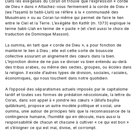
Dans les exégèses du Coran on trouve que l’expression « corde 
de Dieu » dans « Attachez-vous fermement à la corde de Dieu » 
(wa ī‘taṣamū bi ḥabli-Llah) se réfère à la « communauté des 
Musulmans » ou au Coran lui-même qui permet de faire le lien 
entre le Ciel et la Terre. L’exégète Ibn Kathīr (m. 1373) explique le 
terme ḥabli-Llah en terme de « pacte » (et c’est aussi le choix de 
traduction de Dominique Masson).

La oumma, en tant que « corde de Dieu », a pour fonction de 
maintenir le lien à Dieu ; elle est cette sorte de boussole 
collective assurant un alignement des cœurs dans la bien. 
L’injonction divine de ne pas se diviser va bien entendu au-delà 
des tribus arabes, ou même des sectes, groupes, ou écoles dans 
la religion. Il existe d’autres types de division, sociales, raciales, 
économiques, qui nous touchent dans notre quotidien.

A l’opposé des séparatismes actuels imposés par le capitalisme 
tardif et toutes ses formes de prédation néocoloniale, la lettre du 
Coran, dans son appel à « joindre les cœurs » (āllafa bayīna 
qulūbikum), propose un autre modèle politique et social, une 
oumma, unie autour de principes tels que la reconnaissance de la 
contingence humaine, l’humilité qui en découle, mais aussi la 
responsabilité de chacun et chacune à cultiver « ce qui est bon » 
et s’éloigner ce qui est mal, divise, et corrompt.
