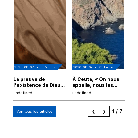
2026-08-07
•
5
mins
2026-08-07
•
1
mins
202
La preuve de
À Ceuta, « On nous
Cor
l'existence de Dieu
appelle, nous les
de
chez Ibn Sina
Espagnols d'origine
undefined
undefined
und
marocaine, les
"musulmans"»
1
/
7
Voir tous les articles
❮
❯