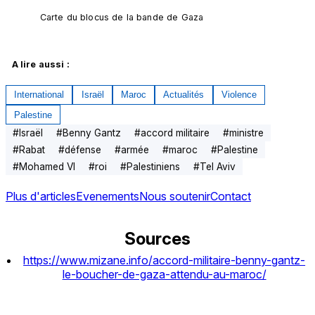
Carte du blocus de la bande de Gaza
A lire aussi :
International
Israël
Maroc
Actualités
Violence
Palestine
#
Israël
#
Benny Gantz
#
accord militaire
#
ministre
#
Rabat
#
défense
#
armée
#
maroc
#
Palestine
#
Mohamed VI
#
roi
#
Palestiniens
#
Tel Aviv
Plus d'articles
Evenements
Nous soutenir
Contact
Sources
https://www.mizane.info/accord-militaire-benny-gantz-
le-boucher-de-gaza-attendu-au-maroc/