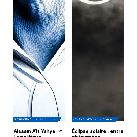
2026-08-05
•
4
mins
2026-08-05
•
1
mins
202
Aissam Aït Yahya : «
Éclipse solaire : entre
Ju