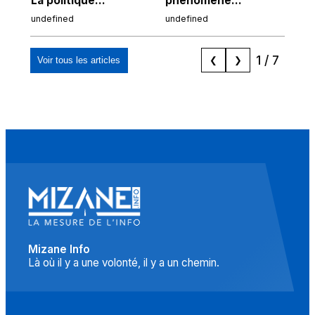
La politique
phénomène
int
islamophobe (en
scientifique et signe
pe
undefined
undefined
und
France) va bientôt
du Créateur
la 
arriver à sa limite »
?
1
/
7
Voir tous les articles
❮
❯
Mizane Info
Là où il y a une volonté, il y a un chemin.