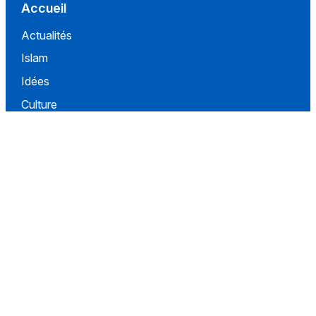
Accueil
Actualités
Islam
Idées
Culture
Événements
Société
Nous Soutenir
À propos
Contact
Conditions d'utilisation
Politique de confidentialité
Conditions de vente