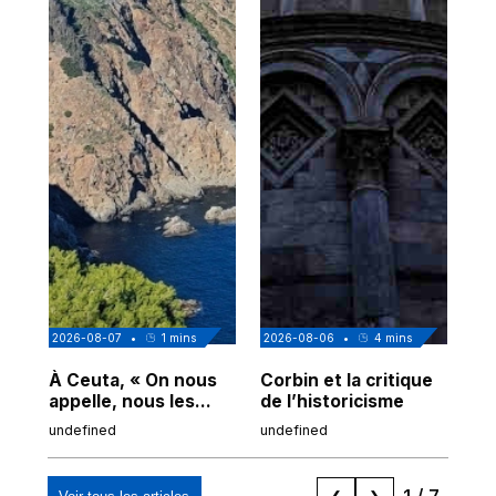
2026-08-07
•
1
mins
2026-08-06
•
4
mins
202
À Ceuta, « On nous
Corbin et la critique
Au
appelle, nous les
de l’historicisme
co
Espagnols d'origine
po
undefined
undefined
und
marocaine, les
tr
"musulmans"»