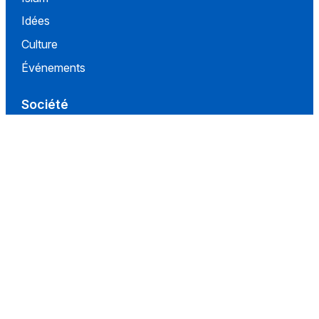
Idées
Culture
Événements
Société
Nous Soutenir
À propos
Contact
Conditions d'utilisation
Politique de confidentialité
Conditions de vente
Réseaux
Facebook