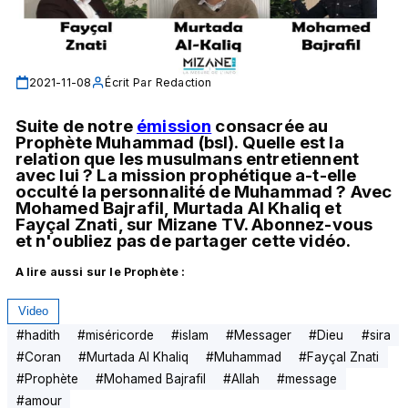
2021-11-08
Écrit Par
Redaction
Suite de notre 
émission
 consacrée au 
Prophète Muhammad (bsl). Quelle est la 
relation que les musulmans entretiennent 
avec lui ? La mission prophétique a-t-elle 
occulté la personnalité de Muhammad ? Avec 
Mohamed Bajrafil, Murtada Al Khaliq et 
Fayçal Znati, sur Mizane TV. Abonnez-vous 
et n'oubliez pas de partager cette vidéo.
A lire aussi sur le Prophète :
Video
#
hadith
#
miséricorde
#
islam
#
Messager
#
Dieu
#
sira
#
Coran
#
Murtada Al Khaliq
#
Muhammad
#
Fayçal Znati
#
Prophète
#
Mohamed Bajrafil
#
Allah
#
message
#
amour