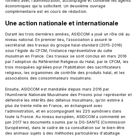
formels avec l'administration, accompagne et conseille les agents 
économiques qui la sollicitent. Un deuxième ouvrage 
Une action nationale et internationale
Durant les trois dernières années, ASIDCOM a joué un rôle clé au 
niveau national. En premier lieu, l'association a assuré le 
secrétariat des travaux du groupe halal-standard (2015-2016) 
sous l'égide du CFCM, l'instance représentative du culte 
musulman en France. Ces travaux se sont conclus en mars 2016 
par l'adoption du Référentiel Religieux du Halal, par le CFCM, les 
trois mosquées agréées pour l'habilitation des sacrificateurs 
religieux, les organismes de contrôle des produits halal, et les 
associations des consommateurs musulmans.

Ensuite, ASIDCOM est mandatée depuis mars 2016 par 
l'Aumônerie Nationale Musulmane des Prisons pour représenter et 
défendre les intérêts des détenus musulmans, qu'on estime à 
plus de trente mille en France, en échangeant avec 
l'administration, et en accompagnant les 220 aumôniers dans 
toute la France. Au niveau européen, ASIDCOM a commenté en 
juin 2017 les documents soumis par la DG-SANTE (Commission 
Européenne), dans le cadre de sa consultation sur le bien-être 
des animaux sujets à des méthodes particulières d'abattage 