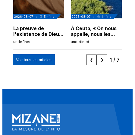
2026-08-07
•
5
mins
2026-08-07
•
1
mins
202
La preuve de
À Ceuta, « On nous
Cor
l'existence de Dieu
appelle, nous les
de
chez Ibn Sina
Espagnols d'origine
undefined
undefined
und
marocaine, les
"musulmans"»
1
/
7
Voir tous les articles
❮
❯