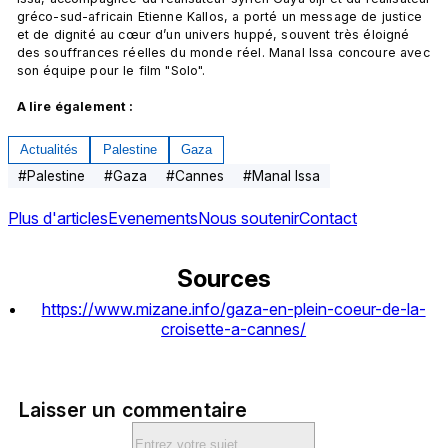
gréco-sud-africain Etienne Kallos, a porté un message de justice 
et de dignité au cœur d’un univers huppé, souvent très éloigné 
des souffrances réelles du monde réel. Manal Issa concoure avec 
son équipe pour le film "Solo".

A lire également : 
Actualités
Palestine
Gaza
#
Palestine
#
Gaza
#
Cannes
#
Manal Issa
Plus d'articles
Evenements
Nous soutenir
Contact
Sources
https://www.mizane.info/gaza-en-plein-coeur-de-la-
croisette-a-cannes/
Laisser un commentaire