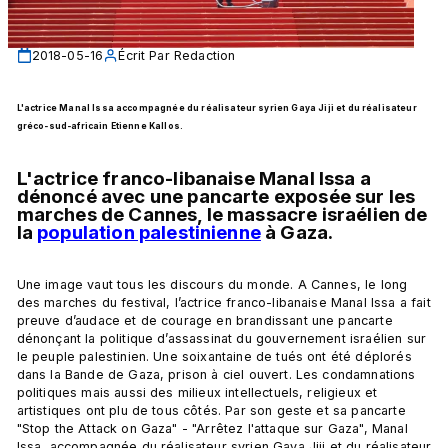
2018-05-16
Écrit Par
Redaction
L'actrice Manal Issa accompagnée du réalisateur syrien Gaya Jiji et du réalisateur 
gréco-sud-africain Etienne Kallos.
L'actrice franco-libanaise Manal Issa a 
dénoncé avec une pancarte exposée sur les 
marches de Cannes, le massacre israélien de 
la 
population palestinienne
 à Gaza.
Une image vaut tous les discours du monde. A Cannes, le long 
des marches du festival, l’actrice franco-libanaise Manal Issa a fait 
preuve d’audace et de courage en brandissant une pancarte 
dénonçant la politique d’assassinat du gouvernement israélien sur 
le peuple palestinien. Une soixantaine de tués ont été déplorés 
dans la Bande de Gaza, prison à ciel ouvert. Les condamnations 
politiques mais aussi des milieux intellectuels, religieux et 
artistiques ont plu de tous côtés. Par son geste et sa pancarte 
"Stop the Attack on Gaza" - "Arrêtez l'attaque sur Gaza", Manal 
Issa, accompagnée du réalisateur syrien Gaya Jiji et du réalisateur 