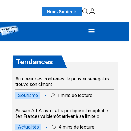
Nous Soutenir
Tendances
Au coeur des confréries, le pouvoir sénégalais
trouve son ciment
Soufisme
•
1
mins de lecture
Aissam Aït Yahya : « La politique islamophobe
(en France) va bientôt arriver à sa limite »
Actualités
•
4
mins de lecture