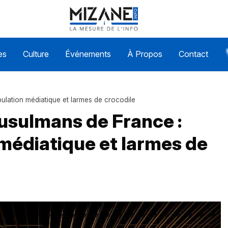
es
Culture
Événements
À Propos
Contact
ulation médiatique et larmes de crocodile
usulmans de France :
médiatique et larmes de