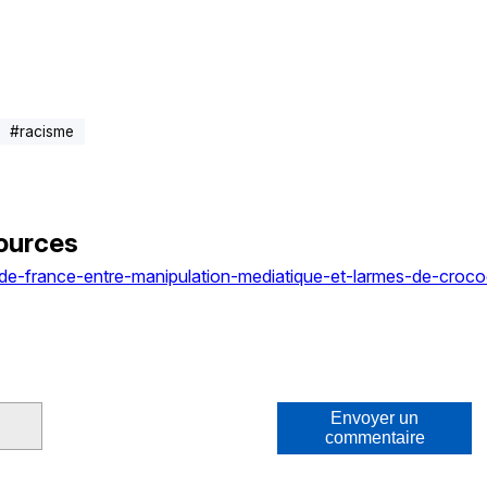
#
racisme
ources
e-france-entre-manipulation-mediatique-et-larmes-de-crocod
Envoyer un
commentaire