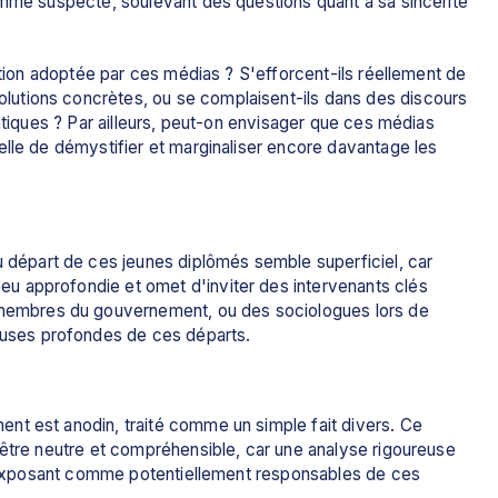
omme suspecte, soulevant des questions quant à sa sincérité 
ation adoptée par ces médias ? S'efforcent-ils réellement de 
utions concrètes, ou se complaisent-ils dans des discours 
atiques ? Par ailleurs, peut-on envisager que ces médias 
lle de démystifier et marginaliser encore davantage les 
 départ de ces jeunes diplômés semble superficiel, car 
peu approfondie et omet d'inviter des intervenants clés 
 membres du gouvernement, ou des sociologues lors de 
causes profondes de ces départs.
t est anodin, traité comme un simple fait divers. Ce 
'être neutre et compréhensible, car une analyse rigoureuse 
es exposant comme potentiellement responsables de ces 