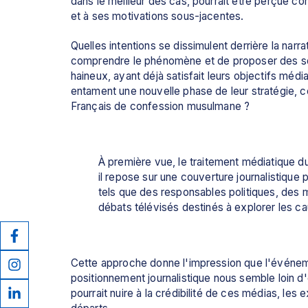
dans le meilleur des cas, pourrait être perçue c
et à ses motivations sous-jacentes.
Quelles intentions se dissimulent derrière la narr
comprendre le phénomène et de proposer des sol
haineux, ayant déjà satisfait leurs objectifs médi
entament une nouvelle phase de leur stratégie, ce
Français de confession musulmane ?
À première vue, le traitement médiatique du
il repose sur une couverture journalistique 
tels que des responsables politiques, des
débats télévisés destinés à explorer les 
Cette approche donne l'impression que l'événemen
positionnement journalistique nous semble loin d
pourrait nuire à la crédibilité de ces médias, l