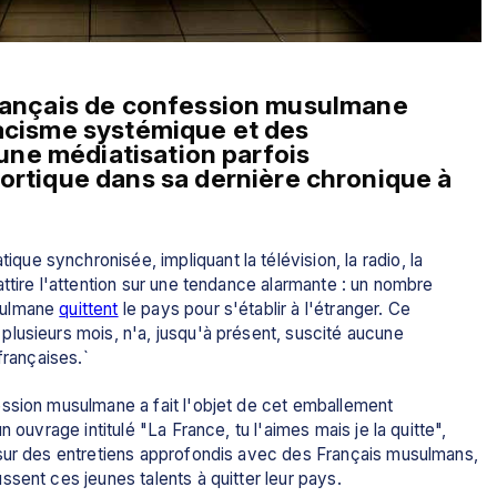
français de confession musulmane 
racisme systémique et des 
'une médiatisation parfois 
cortique dans sa dernière chronique à 
e synchronisée, impliquant la télévision, la radio, la 
ttire l'attention sur une tendance alarmante : un nombre 
sulmane 
quittent
 le pays pour s'établir à l'étranger. Ce 
lusieurs mois, n'a, jusqu'à présent, suscité aucune 
françaises.`
ssion musulmane a fait l'objet de cet emballement 
 ouvrage intitulé "La France, tu l'aimes mais je la quitte", 
sur des entretiens approfondis avec des Français musulmans, 
sent ces jeunes talents à quitter leur pays.