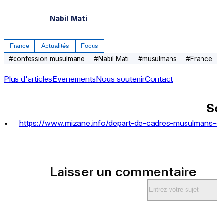
Nabil Mati
France
Actualités
Focus
#
confession musulmane
#
Nabil Mati
#
musulmans
#
France
Plus d'articles
Evenements
Nous soutenir
Contact
S
https://www.mizane.info/depart-de-cadres-musulmans-d
Laisser un commentaire