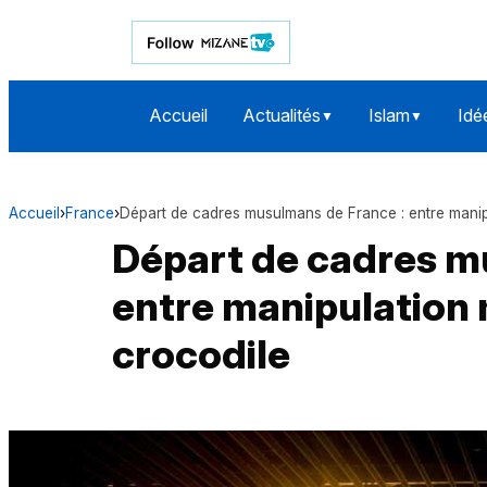
Accueil
Actualités
Islam
Idé
▼
▼
Accueil
›
France
›
Départ de cadres musulmans de France : entre manip
Départ de cadres m
entre manipulation 
crocodile