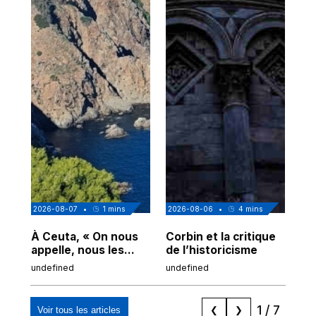
2026-08-07
•
1
mins
2026-08-06
•
4
mins
202
À Ceuta, « On nous
Corbin et la critique
Au
appelle, nous les
de l’historicisme
co
Espagnols d'origine
po
undefined
undefined
und
marocaine, les
tr
"musulmans"»
1
/
7
Voir tous les articles
❮
❯