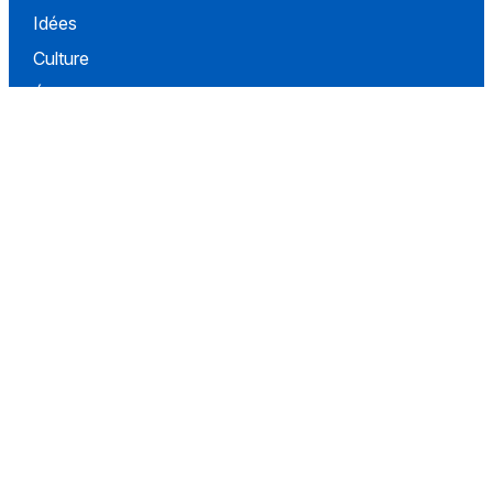
Idées
Culture
Événements
Société
Nous Soutenir
À propos
Contact
Conditions d'utilisation
Politique de confidentialité
Conditions de vente
Réseaux
Facebook