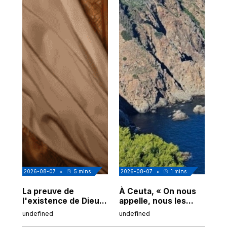
2026-08-07
•
5
mins
2026-08-07
•
1
mins
202
La preuve de
À Ceuta, « On nous
Cor
l'existence de Dieu
appelle, nous les
de
chez Ibn Sina
Espagnols d'origine
undefined
undefined
und
marocaine, les