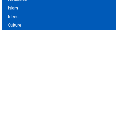
Islam
Idées
Culture
Événements
Société
Nous Soutenir
À propos
Contact
Conditions d'utilisation
Politique de confidentialité
Conditions de vente
Réseaux