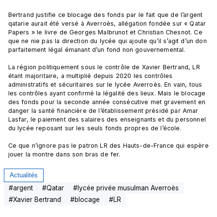
Bertrand justifie ce blocage des fonds par le fait que de l’argent 
qatarie aurait été versé à Averroès, allégation fondée sur « Qatar 
Papers » le livre de Georges Malbrunot et Christian Chesnot. Ce 
que ne nie pas la direction du lycée qui ajoute qu’il s’agit d’un don 
parfaitement légal émanant d’un fond non gouvernemental.

La région politiquement sous le contrôle de Xavier Bertrand, LR 
étant majoritaire, a multiplié depuis 2020 les contrôles 
administratifs et sécuritaires sur le lycée Averroès. En vain, tous 
les contrôles ayant confirmé la légalité des lieux. Mais le blocage 
des fonds pour la seconde année consécutive met gravement en 
danger la santé financière de l’établissement présidé par Amar 
Lasfar, le paiement des salaires des enseignants et du personnel 
du lycée reposant sur les seuls fonds propres de l’école.

Ce que n’ignore pas le patron LR des Hauts-de-France qui espère 
jouer la montre dans son bras de fer.
Actualités
#
argent
#
Qatar
#
lycée privée musulman Averroès
#
Xavier Bertrand
#
blocage
#
LR