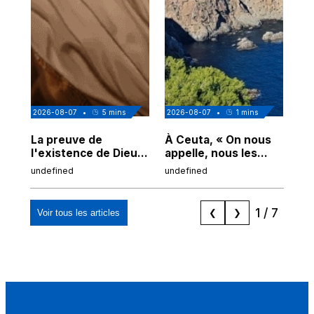
2026-08-07
•
5
mins
2026-08-07
•
1
mins
202
La preuve de
À Ceuta, « On nous
Cor
l'existence de Dieu
appelle, nous les
de
chez Ibn Sina
Espagnols d'origine
undefined
undefined
und
marocaine, les
"musulmans"»
1
/
7
Voir tous les articles
❮
❯