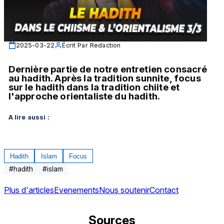
2025-03-22
Écrit Par
Redaction
Dernière partie de notre entretien consacré 
au hadith. Après la tradition sunnite, focus 
sur le hadith dans la tradition chiite et 
l'approche orientaliste du hadith.
A lire aussi :
Hadith
Islam
Focus
#
hadith
#
islam
Plus d'articles
Evenements
Nous soutenir
Contact
Sources