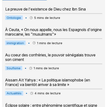
La preuve de l'existence de Dieu chez Ibn Sina
Ontologie
•
5
mins de lecture
À Ceuta, « On nous appelle, nous les Espagnols d'origine
marocaine, les "musulmans"»
immigration
•
1
mins de lecture
Au coeur des confréries, le pouvoir sénégalais trouve
son ciment
Soufisme
•
1
mins de lecture
Aissam Aït Yahya : « La politique islamophobe (en
France) va bientôt arriver à sa limite »
Actualités
•
4
mins de lecture
Éclipse solaire : entre phénomène scientifique et signe