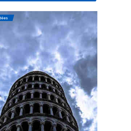
dées
Soufisme