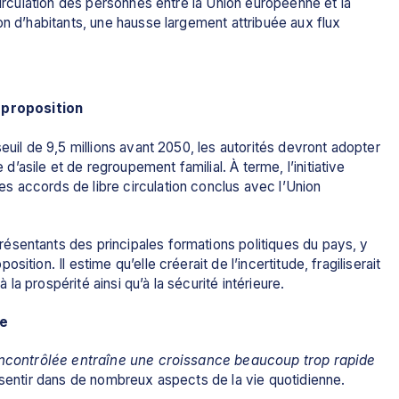
circulation des personnes entre la 
Union européenne
 et la 
on d’habitants, une hausse largement attribuée aux flux 
 proposition
euil de 9,5 millions avant 2050, les autorités devront adopter 
asile et de regroupement familial. À terme, l’initiative 
 accords de libre circulation conclus avec l’Union 
sentants des principales formations politiques du pays, y 
tion. Il estime qu’elle créerait de l’incertitude, fragiliserait 
à la prospérité ainsi qu’à la sécurité intérieure.
e 
incontrôlée entraîne une croissance beaucoup trop rapide 
t sentir dans de nombreux aspects de la vie quotidienne.