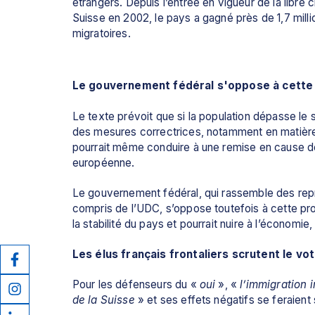
étrangers. Depuis l’entrée en vigueur de la libre 
Suisse
 en 2002, le pays a gagné près de 1,7 milli
migratoires.
Le gouvernement fédéral s'oppose à cette
Le texte prévoit que si la population dépasse le s
des mesures correctrices, notamment en matière d’
pourrait même conduire à une remise en cause des
européenne.
Le gouvernement fédéral, qui rassemble des repré
compris de l’UDC, s’oppose toutefois à cette proposi
la stabilité du pays et pourrait nuire à l’économie, 
Les élus français frontaliers scrutent le vot
Pour les défenseurs du «
 oui
 », « 
l’immigration 
de la Suisse
 » et ses effets négatifs se feraien