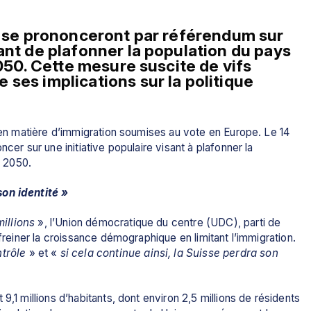
s se prononceront par référendum sur 
ant de plafonner la population du pays 
à 10 millions d’habitants d’ici 2050. Cette mesure suscite de vifs 
 ses implications sur la politique 
s en matière d’immigration soumises au vote en Europe. Le 14 
cer sur une initiative populaire visant à plafonner la 
à 2050.
son identité »
illions
 », l’
Union démocratique du centre
 (UDC), parti de 
freiner la croissance démographique en limitant l’immigration. 
ntrôle
 » et «
 si cela continue ainsi, la Suisse perdra son 
,1 millions d’habitants, dont environ 2,5 millions de résidents 