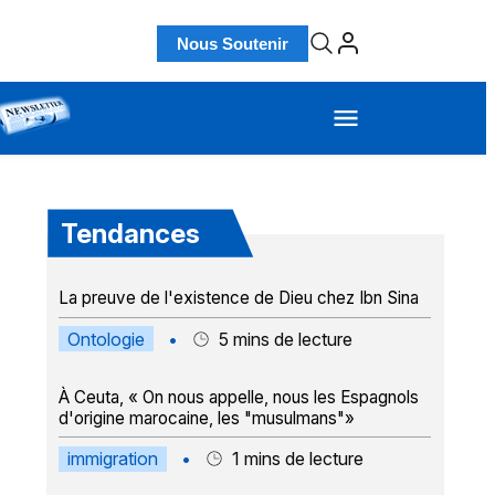
Nous Soutenir
Tendances
La preuve de l'existence de Dieu chez Ibn Sina
Ontologie
•
5
mins de lecture
À Ceuta, « On nous appelle, nous les Espagnols
d'origine marocaine, les "musulmans"»
immigration
•
1
mins de lecture