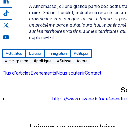
À 
Annemasse
, où une grande partie des actifs tra
maire, 
Gabriel Doublet
, redoute un recours accru a
croissance économique suisse, il faudra repose
un problème parce qu'aujourd'hui, le phénomène
sur les territoires voisins, sur les territoires 
explique-t-il.
Actualités
Europe
Immigration
Politique
#
immigration
#
politique
#
Suisse
#
vote
Plus d'articles
Evenements
Nous soutenir
Contact
S
https://www.mizane.info/referendum-
Laisser un commentaire