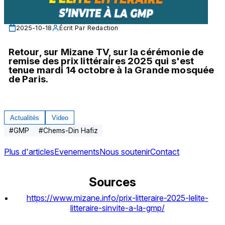
2025-10-18
Écrit Par
Redaction
Retour, sur Mizane TV, sur la cérémonie de 
remise des prix littéraires 2025 qui s'est 
tenue mardi 14 octobre à la Grande mosquée 
de Paris.
Actualités
Video
#
GMP
#
Chems-Din Hafiz
Plus d'articles
Evenements
Nous soutenir
Contact
Sources
https://www.mizane.info/prix-litteraire-2025-lelite-
litteraire-sinvite-a-la-gmp/