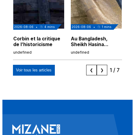
2026-08-06
•
4
mins
2026-08-06
•
1
mins
202
Corbin et la critique
Au Bangladesh,
Au
de l’historicisme
Sheikh Hasina
co
prépare son retour
po
undefined
undefined
und
malgré sa
tr
condamnation
1
/
7
Voir tous les articles
❮
❯