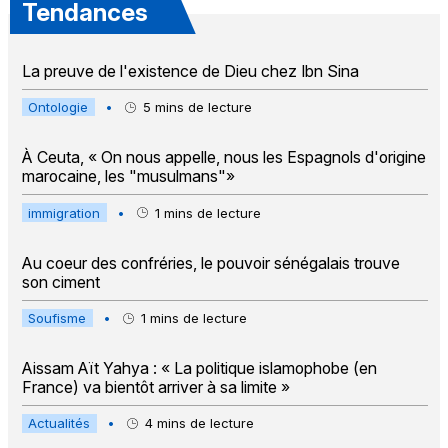
Tendances
La preuve de l'existence de Dieu chez Ibn Sina
Ontologie
•
5
mins de lecture
À Ceuta, « On nous appelle, nous les Espagnols d'origine
marocaine, les "musulmans"»
immigration
•
1
mins de lecture
Au coeur des confréries, le pouvoir sénégalais trouve
son ciment
Soufisme
•
1
mins de lecture
Aissam Aït Yahya : « La politique islamophobe (en
France) va bientôt arriver à sa limite »
Actualités
•
4
mins de lecture