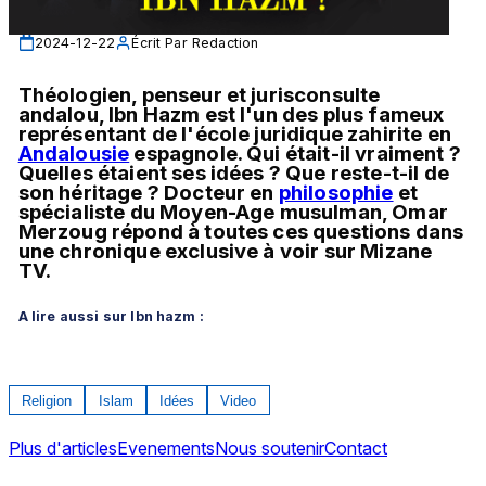
2024-12-22
Écrit Par
Redaction
Théologien, penseur et jurisconsulte 
andalou, Ibn Hazm est l'un des plus fameux 
représentant de l'école juridique zahirite en 
Andalousie
 espagnole. Qui était-il vraiment ? 
Quelles étaient ses idées ? Que reste-t-il de 
son héritage ? Docteur en 
philosophie
 et 
spécialiste du Moyen-Age musulman, Omar 
Merzoug répond à toutes ces questions dans 
une chronique exclusive à voir sur Mizane 
TV.
A lire aussi sur Ibn hazm :
Religion
Islam
Idées
Video
Plus d'articles
Evenements
Nous soutenir
Contact