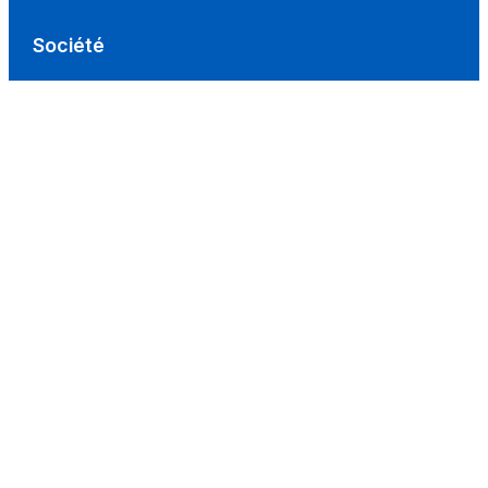
Société
Nous Soutenir
À propos
Contact
Conditions d'utilisation
Politique de confidentialité
Conditions de vente
Réseaux
Facebook
Instagram
LinkedIn
TikTok