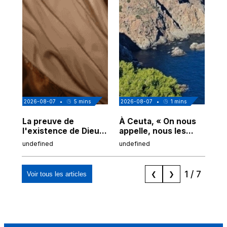
2026-08-07
•
5
mins
2026-08-07
•
1
mins
202
La preuve de
À Ceuta, « On nous
Cor
l'existence de Dieu
appelle, nous les
de
chez Ibn Sina
Espagnols d'origine
undefined
undefined
und
marocaine, les
"musulmans"»
1
/
7
Voir tous les articles
❮
❯