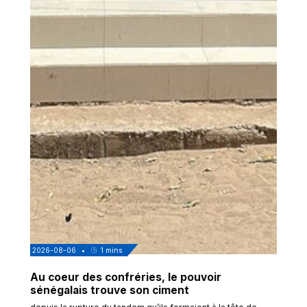
2026-08-06
•
1
mins
Au coeur des confréries, le pouvoir
sénégalais trouve son ciment