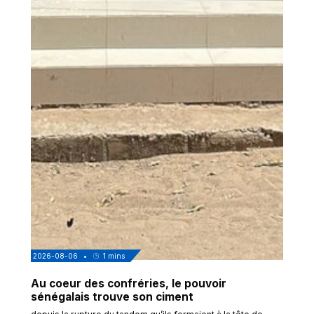
2026-08-06
•
1
mins
Au coeur des confréries, le pouvoir
sénégalais trouve son ciment