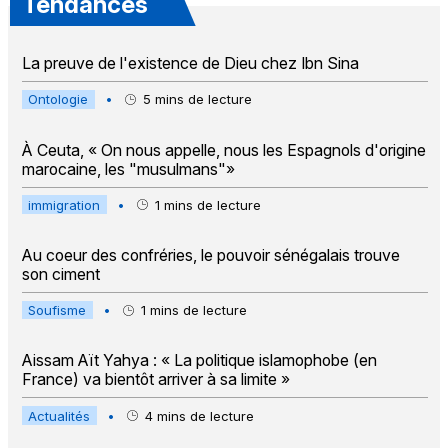
Tendances
La preuve de l'existence de Dieu chez Ibn Sina
Ontologie
•
5
mins de lecture
À Ceuta, « On nous appelle, nous les Espagnols d'origine
marocaine, les "musulmans"»
immigration
•
1
mins de lecture
Au coeur des confréries, le pouvoir sénégalais trouve
son ciment
Soufisme
•
1
mins de lecture
Aissam Aït Yahya : « La politique islamophobe (en
France) va bientôt arriver à sa limite »
Actualités
•
4
mins de lecture