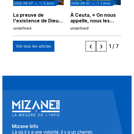
2026-08-07
•
5
mins
2026-08-07
•
1
mins
202
La preuve de
À Ceuta, « On nous
Cor
l'existence de Dieu
appelle, nous les
de
chez Ibn Sina
Espagnols d'origine
undefined
undefined
und
marocaine, les
"musulmans"»
1
/
7
Voir tous les articles
❮
❯
Mizane Info
Là où il y a une volonté, il y a un chemin.