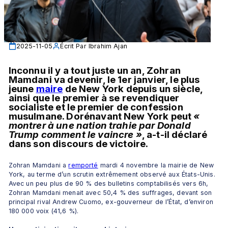
2025-11-05
Écrit Par
Ibrahim Ajan
Inconnu il y a tout juste un an, Zohran 
Mamdani va devenir, le 1er janvier, le plus 
jeune 
maire
 de New York depuis un siècle, 
ainsi que le premier à se revendiquer 
socialiste et le premier de confession 
musulmane. Dorénavant New York peut 
« 
montrer à une nation trahie par Donald 
Trump comment le vaincre »
, a-t-il déclaré 
dans son discours de victoire.
Zohran Mamdani a 
remporté
 mardi 4 novembre la mairie de New 
York, au terme d’un scrutin extrêmement observé aux États-Unis. 
Avec un peu plus de 90 % des bulletins comptabilisés vers 6h, 
Zohran Mamdani menait avec 50,4 % des suffrages, devant son 
principal rival Andrew Cuomo, ex-gouverneur de l’État, d’environ 
180 000 voix (41,6 %).