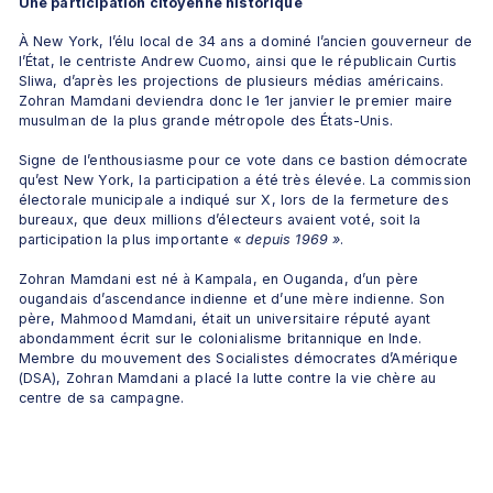
Une participation citoyenne historique
À New York, l’élu local de 34 ans a dominé l’ancien gouverneur de 
l’État, le centriste Andrew Cuomo, ainsi que le républicain Curtis 
Sliwa, d’après les projections de plusieurs médias américains. 
Zohran Mamdani deviendra donc le 1er janvier le premier maire 
musulman de la plus grande métropole des États-Unis.
Signe de l’enthousiasme pour ce vote dans ce bastion démocrate 
qu’est New York, la participation a été très élevée. La commission 
électorale municipale a indiqué sur X, lors de la fermeture des 
bureaux, que deux millions d’électeurs avaient voté, soit la 
participation la plus importante «
 depuis 1969 »
.
Zohran Mamdani est né à Kampala, en Ouganda, d’un père 
ougandais d’ascendance indienne et d’une mère indienne. Son 
père, Mahmood Mamdani, était un universitaire réputé ayant 
abondamment écrit sur le colonialisme britannique en Inde. 
Membre du mouvement des Socialistes démocrates d’Amérique 
(DSA), Zohran Mamdani a placé la lutte contre la vie chère au 
centre de sa campagne. 