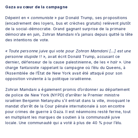
Gaza au cœur de la campagne
Dépeint en «
 communiste 
» par Donald Trump, ses propositions 
(encadrement des loyers, bus et crèches gratuits) relèvent plutôt 
de la social-démocratie. Grand gagnant surprise de la primaire 
démocrate en juin, Zohran Mamdani n’a jamais depuis quitté la tête 
des intentions de vote.
« Toute personne juive qui vote pour Zohran Mamdani […] est une 
personne stupide !! 
», avait écrit Donald Trump, accusant ce 
dernier, défenseur de la cause palestinienne, de les « 
haïr 
». Une 
charge fantaisiste rappelant la campagne où l’élu du Queens, à 
l’Assemblée de l’État de New York avait été attaqué pour son 
opposition virulente à la politique israélienne.
Zohran Mamdani a également promis d’ordonner au département 
de police de New York (NYPD) d’arrêter le Premier ministre 
israélien Benjamin Netanyahu s’il entrait dans la ville, invoquant le 
mandat d’arrêt de la Cour pénale internationale à son encontre 
pour crimes de guerre à Gaza. Il est néanmoins resté ferme, tout 
en multipliant les marques de soutien à la communauté juive 
locale. Une communauté qui a voté à plus de 40 % pour l’élu.