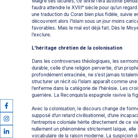
Malgré ses lacunes, ce texte fera autorité pendant
faudra attendre le XVIIIᵉ siècle pour qu’un regar
une traduction du Coran bien plus fidèle, suivie e
découvrent alors l’Islam sous un jour moins carica
favorables. Mais le mal est déjà fait. Dès le Moyen
l’exclure. 
L'héritage chrétien de la colonisation
Dans les controverses théologiques, les sermons,
durable, celle d’une religion pervertie, d’un prop
profondément enracinée, ne s’est jamais totalement
structurer un récit où l’islam apparaît comme un
l’enferme dans la catégorie de l’hérésie. Les croi
guerrière. La Reconquista espagnole ravive la fig
Avec la colonisation, le discours change de forme
supposé d’un retard civilisationnel, d’une incapac
l’entreprise coloniale hérite directement de ce v
nullement un phénomène strictement laïque, elle 
vocabulaire de la raison moderne. La suspicion de v