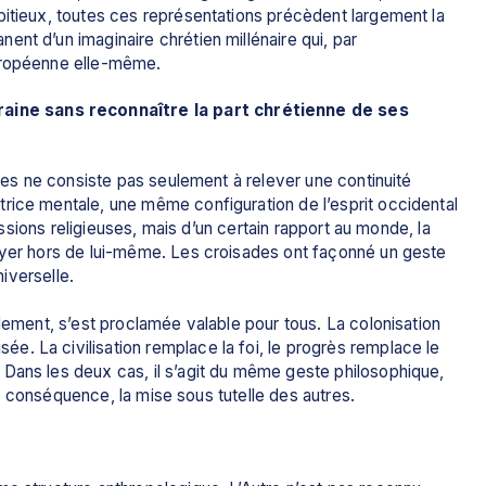
bitieux, toutes ces représentations précèdent largement la 
nt d’un imaginaire chrétien millénaire qui, par 
européenne elle-même.
ne sans reconnaître la part chrétienne de ses 
ades ne consiste pas seulement à relever une continuité 
rice mentale, une même configuration de l’esprit occidental 
missions religieuses, mais d’un certain rapport au monde, la 
oyer hors de lui-même. Les croisades ont façonné un geste 
niverselle. 
lement, s’est proclamée valable pour tous. La colonisation 
. La civilisation remplace la foi, le progrès remplace le 
Dans les deux cas, il s’agit du même geste philosophique, 
, en conséquence, la mise sous tutelle des autres.