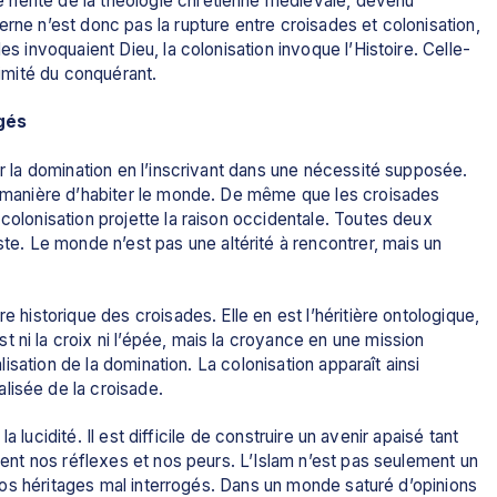
hérité de la théologie chrétienne médiévale, devenu 
rne n’est donc pas la rupture entre croisades et colonisation, 
es invoquaient Dieu, la colonisation invoque l’Histoire. Celle-
timité du conquérant. 
ogés
er la domination en l’inscrivant dans une nécessité supposée. 
ne manière d’habiter le monde. De même que les croisades 
colonisation projette la raison occidentale. Toutes deux 
. Le monde n’est pas une altérité à rencontrer, mais un 
e historique des croisades. Elle en est l’héritière ontologique, 
 ni la croix ni l’épée, mais la croyance en une mission 
alisation de la domination. La colonisation apparaît ainsi 
lisée de la croisade.
 la lucidité. Il est difficile de construire un avenir apaisé tant 
ssent nos réflexes et nos peurs. L’Islam n’est pas seulement un 
e nos héritages mal interrogés. Dans un monde saturé d’opinions 