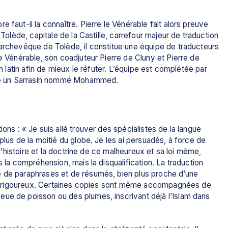
 faut-il la connaître. Pierre le Vénérable fait alors preuve 
 Tolède, capitale de la Castille, carrefour majeur de traduction 
’archevêque de Tolède, il constitue une équipe de traducteurs 
e Vénérable, son coadjuteur Pierre de Cluny et Pierre de 
en latin afin de mieux le réfuter. L’équipe est complétée par 
me un Sarrasin nommé Mohammed. 
ons : « Je suis allé trouver des spécialistes de la langue 
plus de la moitié du globe. Je les ai persuadés, à force de 
 l’histoire et la doctrine de ce malheureux et sa loi même, 
 la compréhension, mais la disqualification. La traduction 
e de paraphrases et de résumés, bien plus proche d’une 
ique rigoureux. Certaines copies sont même accompagnées de 
ue de poisson ou des plumes, inscrivant déjà l’Islam dans 