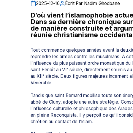
2025-12-16
Écrit Par
Nadim Ghodbane
D’où vient l’islamophobie actue
Dans sa dernière chronique su
de manière construite et argumen
réunie christianisme occidenta
Tout commence quelques années avant la deuxième
reprendre les armes contre les musulmans. À ce
l’influence du plus puissant ordre monastique du Mo
saint Benoît au VIᵉ siècle, directement soumis au
au XIIᵉ siècle. Deux figures majeures incarnent alor
Vénérable.
Tandis que saint Bernard mobilise toute son énerg
abbé de Cluny, adopte une autre stratégie. Consci
l’influence culturelle et philosophique des Arabes
en pleine Reconquista. Il y perçoit ce qu’il con
chrétien au contact de l’Islam.