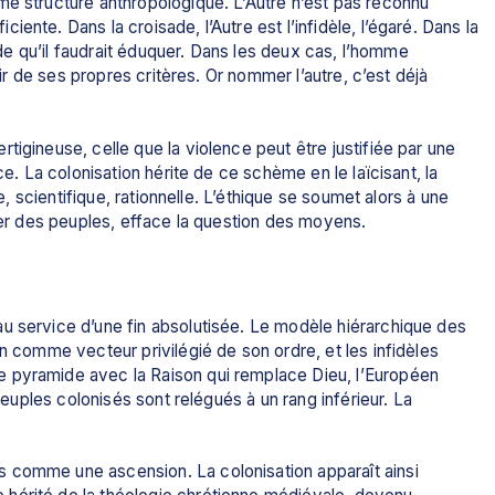
me structure anthropologique. L’Autre n’est pas reconnu 
nte. Dans la croisade, l’Autre est l’infidèle, l’égaré. Dans la 
onde qu’il faudrait éduquer. Dans les deux cas, l’homme 
tir de ses propres critères. Or nommer l’autre, c’est déjà 
igineuse, celle que la violence peut être justifiée par une 
ce. La colonisation hérite de ce schème en le laïcisant, la 
ce, scientifique, rationnelle. L’éthique se soumet alors à une 
iser des peuples, efface la question des moyens. 
u service d’une fin absolutisée. Le modèle hiérarchique des 
n comme vecteur privilégié de son ordre, et les infidèles 
 pyramide avec la Raison qui remplace Dieu, l’Européen 
 peuples colonisés sont relégués à un rang inférieur. La 
 comme une ascension. La colonisation apparaît ainsi 