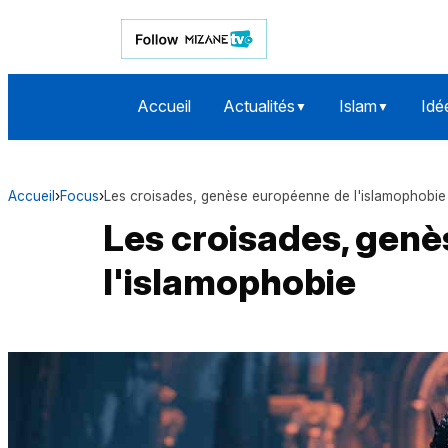
Accueil
Actualités
Islam
Idé
▼
▼
Accueil
›
Focus
›
Les croisades, genèse européenne de l'islamophobie
Les croisades, gen
l'islamophobie