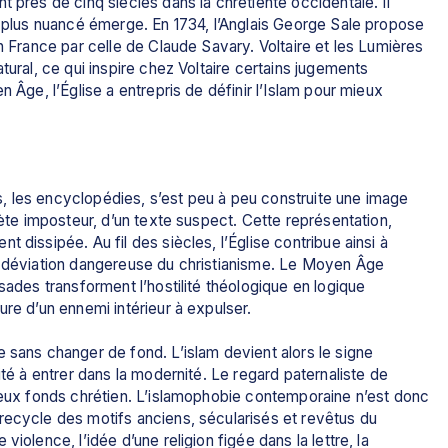
 près de cinq siècles dans la chrétienté occidentale. Il 
d plus nuancé émerge. En 1734, l’Anglais George Sale propose 
n France par celle de Claude Savary. Voltaire et les Lumières 
tural, ce qui inspire chez Voltaire certains jugements 
 Âge, l’Église a entrepris de définir l’Islam pour mieux 
 les encyclopédies, s’est peu à peu construite une image 
hète imposteur, d’un texte suspect. Cette représentation, 
 dissipée. Au fil des siècles, l’Église contribue ainsi à 
e déviation dangereuse du christianisme. Le Moyen Âge 
sades transforment l’hostilité théologique en logique 
ure d’un ennemi intérieur à expulser.
 sans changer de fond. L’islam devient alors le signe 
ité à entrer dans la modernité. Le regard paternaliste de 
ieux fonds chrétien. L’islamophobie contemporaine n’est donc 
recycle des motifs anciens, sécularisés et revêtus du 
iolence, l’idée d’une religion figée dans la lettre, la 