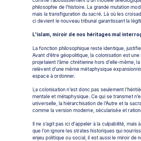
comme l’aboutissement d’un modèle téléologique 
philosophie de l’histoire. La grande mutation mode
mais la transfiguration du sacré. Là où les croisad
ci devient le nouveau tribunal garantissant la légi
L'islam, miroir de nos héritages mal interr
La fonction philosophique reste identique, justifi
Avant d’être géopolitique, la colonisation est u
projetaient l’âme chrétienne hors d’elle-même, la 
relèvent d’une même métaphysique expansionniste
espace à ordonner. 
La colonisation n’est donc pas seulement l’héritièr
mentale et métaphysique. Ce qui se transmet n’est
universelle, la hiérarchisation de l’Autre et la sacr
comme la version moderne, sécularisée et rationa
Il ne s’agit pas ici d’appeler à la culpabilité, mais à
que l’on ignore les strates historiques qui nourri
enjeu politique ou social, il est aussi le miroir d