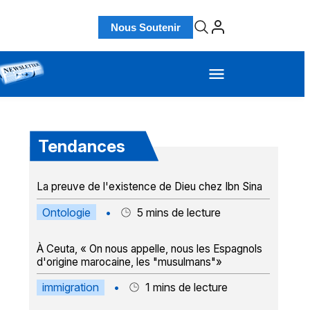
Nous Soutenir
Tendances
La preuve de l'existence de Dieu chez Ibn Sina
Ontologie
•
5
mins de lecture
À Ceuta, « On nous appelle, nous les Espagnols
d'origine marocaine, les "musulmans"»
immigration
•
1
mins de lecture