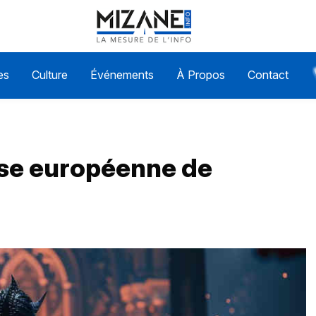
es
Culture
Événements
À Propos
Contact
èse européenne de