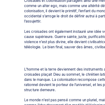
Croisades et colonisation partagent ainsi une mê
comme un alter ego, mais comme une altérité déficie
colonisation, il devient le primitif, l’enfant du m
occidental s’arroge le droit de définir autrui à par
l’assujettir. 
Les croisades ont également instauré une idée vert
cause supérieure. Guerre sainte, juste, purificatri
violence n’est plus divine, elle devient civilisatri
téléologie. Le bien final, sauver des âmes, civil
L’homme et la terre deviennent des instruments a
croisades plaçait Dieu au sommet, le chrétien lati
dans le manque. La colonisation recompose cette
rationnel devient le porteur de l’universel, et les
structure demeure. 
Le monde n’est pas pensé comme un pluriel, mais