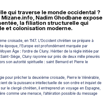
lle qui traverse le monde occidental ? 
r Mizane.info, Nadim Ghodbane expose 
tée, la filiation structurelle qui 
le et colonisation moderne.
 croisade, en 1147. L’Occident chrétien se prépare à 
tte époque, l’Europe est profondément marquée par 
yen Âge : l’ordre de Cluny. Héritier de la règle initiée par 
 Saint-Siège, Cluny rayonne sur près de deux mille prieurés 
s son autorité spirituelle : saint Bernard et Pierre le 
ie pour prêcher la deuxième croisade, Pierre le Vénérable, 
ent de la puissance intellectuelle de son ordre et inquiet de 
 sur le clergé chrétien, il entreprend un voyage en Espagne, 
sidère comme une menace, l’altération possible du message 