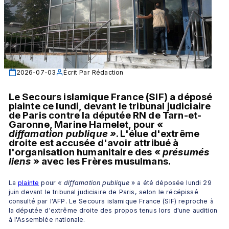
2026-07-03
Écrit Par
Rédaction
Le Secours islamique France (SIF) a déposé 
plainte ce lundi, devant le tribunal judiciaire 
de Paris contre la députée RN de Tarn-et-
Garonne, Marine Hamelet, pour 
« 
diffamation publique »
. L'élue d'extrême 
droite est accusée d'avoir attribué à 
l'organisation humanitaire des «
 présumés 
liens 
» avec les Frères musulmans.
La 
plainte
 pour 
« diffamation publique 
» a été déposée lundi 29 
juin devant le tribunal judiciaire de Paris, selon le récépissé 
consulté par l'AFP. Le Secours islamique France (SIF) reproche à 
la députée d'extrême droite des propos tenus lors d'une audition 
à l'Assemblée nationale.