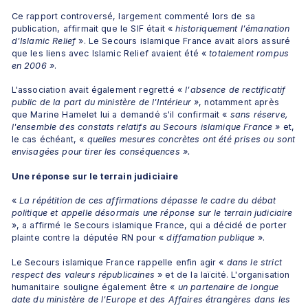
Ce rapport controversé, largement commenté lors de sa 
publication, affirmait que le SIF était «
 historiquement l'émanation 
d'Islamic Relief 
». Le Secours islamique France avait alors assuré 
que les liens avec Islamic Relief avaient été «
 totalement rompus 
en 2006 »
.
L'association avait également regretté « 
l'absence de rectificatif 
public de la part du ministère de l'Intérieur »
, notamment après 
que Marine Hamelet lui a demandé s'il confirmait « 
sans réserve, 
l'ensemble des constats relatifs au Secours islamique France »
 et, 
le cas échéant, «
 quelles mesures concrètes ont été prises ou sont 
envisagées pour tirer les conséquences ».
Une réponse sur le terrain judiciaire
« 
La répétition de ces affirmations dépasse le cadre du débat 
politique et appelle désormais une réponse sur le terrain judiciaire 
», a affirmé le Secours islamique France, qui a décidé de porter 
plainte contre la députée RN pour « 
diffamation publique
 ».
Le Secours islamique France rappelle enfin agir «
 dans le strict 
respect des valeurs républicaines 
» et de la laïcité. L'organisation 
humanitaire souligne également être « 
un partenaire de longue 
date du ministère de l'Europe et des Affaires étrangères dans les 