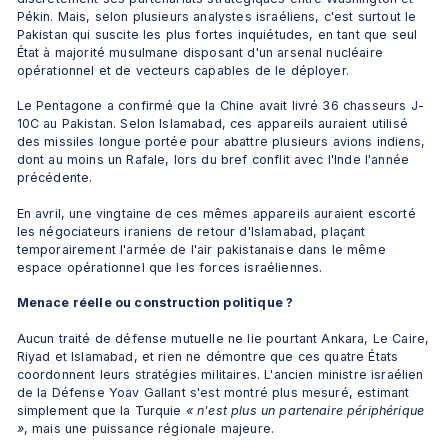
Pékin. Mais, selon plusieurs analystes israéliens, c'est surtout le 
Pakistan qui suscite les plus fortes inquiétudes, en tant que seul 
État à majorité musulmane disposant d'un arsenal nucléaire 
opérationnel et de vecteurs capables de le déployer.
Le Pentagone a confirmé que la Chine avait livré 36 chasseurs J-
10C au Pakistan. Selon Islamabad, ces appareils auraient utilisé 
des missiles longue portée pour abattre plusieurs avions indiens, 
dont au moins un Rafale, lors du bref conflit avec l'Inde l'année 
précédente.
En avril, une vingtaine de ces mêmes appareils auraient escorté 
les négociateurs iraniens de retour d'Islamabad, plaçant 
temporairement l'armée de l'air pakistanaise dans le même 
espace opérationnel que les forces israéliennes.
Menace réelle ou construction politique ?
Aucun traité de défense mutuelle ne lie pourtant Ankara, Le Caire, 
Riyad et Islamabad, et rien ne démontre que ces quatre États 
coordonnent leurs stratégies militaires. L'ancien ministre israélien 
de la Défense Yoav Gallant s'est montré plus mesuré, estimant 
simplement que la Turquie 
« n'est plus un partenaire périphérique 
»
, mais une puissance régionale majeure.