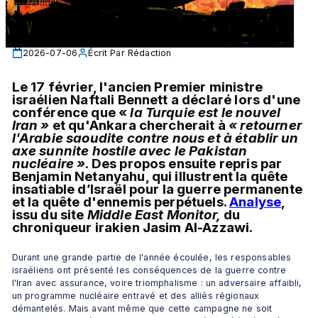
2026-07-06
Écrit Par
Rédaction
Le 17 février, l'ancien Premier ministre 
israélien Naftali Bennett a déclaré lors d'une 
conférence que «
 la Turquie est le nouvel 
Iran »
 et qu'Ankara chercherait à 
« retourner 
l'Arabie saoudite contre nous et à établir un 
axe sunnite hostile avec le Pakistan 
nucléaire »
. Des propos ensuite repris par 
Benjamin Netanyahu, qui illustrent la quête 
insatiable d’Israël pour la guerre permanente 
et la quête d'ennemis perpétuels. 
Analyse
, 
issu du site 
Middle East Monitor,
 du 
chroniqueur irakien 
Jasim Al-Azzawi.
Durant une grande partie de l'année écoulée, les responsables 
israéliens ont présenté les conséquences de la guerre contre 
l'Iran avec assurance, voire triomphalisme : un adversaire affaibli, 
un programme nucléaire entravé et des alliés régionaux 
démantelés. Mais avant même que cette campagne ne soit 