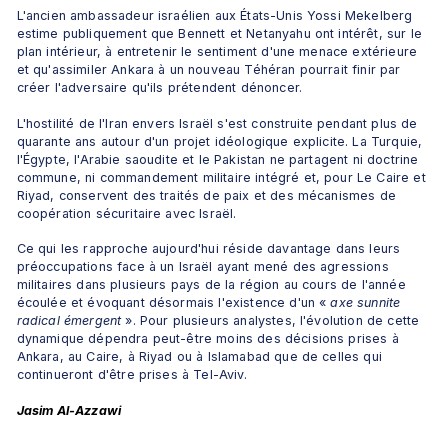
L'ancien ambassadeur israélien aux États-Unis Yossi Mekelberg 
estime publiquement que Bennett et Netanyahu ont intérêt, sur le 
plan intérieur, à entretenir le sentiment d'une menace extérieure 
et qu'assimiler Ankara à un nouveau Téhéran pourrait finir par 
créer l'adversaire qu'ils prétendent dénoncer.
L'hostilité de l'Iran envers Israël s'est construite pendant plus de 
quarante ans autour d'un projet idéologique explicite. La Turquie, 
l'Égypte, l'Arabie saoudite et le Pakistan ne partagent ni doctrine 
commune, ni commandement militaire intégré et, pour Le Caire et 
Riyad, conservent des traités de paix et des mécanismes de 
coopération sécuritaire avec Israël.
Ce qui les rapproche aujourd'hui réside davantage dans leurs 
préoccupations face à un Israël ayant mené des agressions 
militaires dans plusieurs pays de la région au cours de l'année 
écoulée et évoquant désormais l'existence d'un «
 axe sunnite 
radical émergent 
». Pour plusieurs analystes, l'évolution de cette 
dynamique dépendra peut-être moins des décisions prises à 
Ankara, au Caire, à Riyad ou à Islamabad que de celles qui 
continueront d'être prises à Tel-Aviv.
Jasim Al-Azzawi