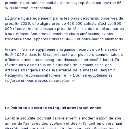
premier exportateur mondial de drones, représentant environ 65 
% du marché international.
L'Égypte figure également parmi les pays désormais observés de 
près. En 2026, elle aligne près de 450 000 soldats d'active, 800 
000 réservistes et consacre près de 12 milliards de dollars par an 
à sa défense. Son arsenal combine chars américains, avions 
français Rafale, appareils russes Su-35 et sous-marins allemands.
Fin avril, l'armée égyptienne a organisé l'exercice de tirs réels «
Badr 2026 »
 dans le Sinaï, présenté par plusieurs commentateurs 
officiels comme un message de dissuasion adressé à Israël. En 
février, lors d'une réunion à huis clos de la commission des 
Affaires étrangères et de la Défense de la Knesset, Benjamin 
Netanyahu reconnaissait lui-même : «
 L'armée égyptienne se 
renforce et nous devons la surveiller. »
Le Pakistan au cœur des inquiétudes israéliennes
L'Arabie saoudite poursuit parallèlement la modernisation de son 
armée de l'air, avec des 
Typhoon 
et des F-15, tout en diversifiant 
discrètement ses partenariats stratégiques entre Washington et 