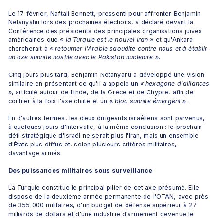
Le 17 février, Naftali Bennett, pressenti pour affronter Benjamin 
Netanyahu lors des prochaines élections, a déclaré devant la 
Conférence des présidents des principales organisations juives 
américaines que « 
la Turquie est le nouvel Iran » 
et qu'Ankara 
chercherait à
 « retourner l'Arabie saoudite contre nous et à établir 
un axe sunnite hostile avec le Pakistan nucléaire ».
Cinq jours plus tard, Benjamin Netanyahu a développé une vision 
similaire en présentant ce qu'il a appelé un 
« hexagone d'alliances 
», articulé autour de l'Inde, de la Grèce et de Chypre, afin de 
contrer à la fois l'axe chiite et un «
 bloc sunnite émergent »
.
En d'autres termes, les deux dirigeants israéliens sont parvenus, 
à quelques jours d'intervalle, à la même conclusion : le prochain 
défi stratégique d'Israël ne serait plus l'Iran, mais un ensemble 
d'États plus diffus et, selon plusieurs critères militaires, 
davantage armés.
Des puissances militaires sous surveillance
La Turquie constitue le principal pilier de cet axe présumé. Elle 
dispose de la deuxième armée permanente de l'OTAN, avec près 
de 355 000 militaires, d'un budget de défense supérieur à 27 
milliards de dollars et d'une industrie d'armement devenue le 