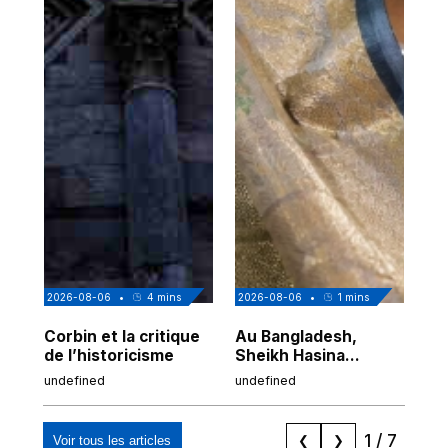
2026-08-06
•
4
mins
2026-08-06
•
1
mins
202
Corbin et la critique
Au Bangladesh,
Au
de l’historicisme
Sheikh Hasina
co
prépare son retour
po
undefined
undefined
und
malgré sa
tr
condamnation
1
/
7
Voir tous les articles
❮
❯