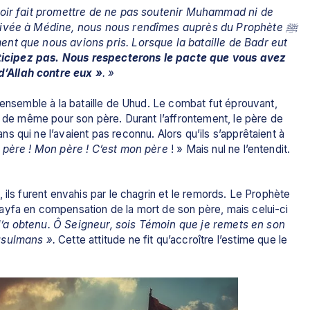
voir fait promettre de ne pas soutenir Muhammad ni de 
rivée à Médine, nous nous rendîmes auprès du Prophète ﷺ 
nt que nous avions pris. Lorsque la bataille de Badr eut 
ticipez pas. Nous respecterons le pacte que vous avez 
’Allah contre eux »
. »
 ensemble à la bataille de Uhud. Le combat fut éprouvant, 
s de même pour son père. Durant l’affrontement, le père de 
 qui ne l’avaient pas reconnu. Alors qu’ils s’apprêtaient à 
père ! Mon père ! C’est mon père 
! » Mais nul ne l’entendit. 
ils furent envahis par le chagrin et le remords. Le Prophète 
l l’a obtenu. Ô Seigneur, sois Témoin que je remets en son 
sulmans ».
 Cette attitude ne fit qu’accroître l’estime que le 