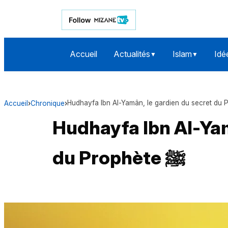
Accueil
Actualités
Islam
Idé
▼
▼
Accueil
›
Chronique
›
Hudhayfa Ibn Al-Yam
du Prophète ﷺ