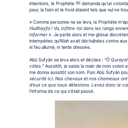
intentions, le Prophète ﷺ demanda qu’un volontaire parmi les Compagnons accomplisse cette mission. Mais la 
peur, la faim et le froid étaient tels que nul ne t
« Comme personne ne se leva, le Prophète m’appel
Hudhayfa ! Va, infiltre-toi dans les rangs ennem
informer »
. Je partis alors et me glissai discrèt
intempéries qu’Allah avait déchaînées contre eux. U
ni feu allumé, ni tente dressée.
Abû Sufyân se leva alors et déclara : 
“Ô Qurayshi
côtés.”
 Aussitôt, je saisis la main de mon voisin 
me donna aussitôt son nom. Puis Abû Sufyân pours
sécurité ici. Nos chevaux et nos chameaux ont
d’eux ce que nous détestons. Levez donc le c
l’informa de ce qui s’était passé.