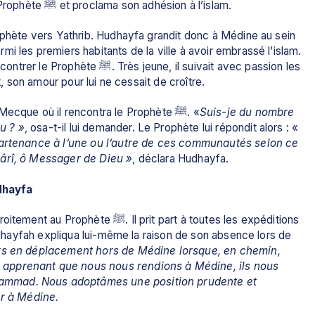
dont faisait partie al-Yamân, se rendit auprès du Prophète ﷺ et proclama son adhésion à l’islam.
ophète vers Yathrib. Hudhayfa grandit donc à Médine au sein 
i les premiers habitants de la ville à avoir embrassé l’islam. 
eune, il suivait avec passion les 
t, son amour pour lui ne cessait de croître.
Plus tard, Hudhayfa entreprit un voyage vers La Mecque où il rencontra le Prophète ﷺ. «
Suis-je du nombre 
u ? »
, osa-t-il lui demander. Le Prophète lui répondit alors : « 
partenance à l’une ou l’autre de ces communautés selon ce 
sârî, ô Messager de Dieu »
, déclara Hudhayfa.
dhayfa
 prit part à toutes les expéditions 
Hudhayfah expliqua lui-même la raison de son absence lors de 
rs en déplacement hors de Médine lorsque, en chemin, 
apprenant que nous nous rendions à Médine, ils nous 
ammad. Nous adoptâmes une position prudente et 
er à Médine.