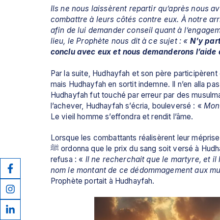
Ils ne nous laissèrent repartir qu’après nous a
combattre à leurs côtés contre eux. À notre ar
afin de lui demander conseil quant à l’engageme
lieu, le Prophète nous dit à ce sujet : « 
N’y par
conclu avec eux et nous demanderons l’aide d
Par la suite, Hudhayfah et son père participèrent
mais Hudhayfah en sortit indemne. Il n’en alla pa
Hudhayfah fut touché par erreur par des musulmans
l’achever, Hudhayfah s’écria, bouleversé : « 
Mon 
Le vieil homme s’effondra et rendit l’âme.
Lorsque les combattants réalisèrent leur méprise, 
ﷺ ordonna que le prix du sang soit versé à Hudhayfa en compensation de la mort de son père, mais celui-ci 
refusa : «
 Il ne recherchait que le martyre, et i
nom le montant de ce dédommagement aux mu
Prophète portait à Hudhayfah.