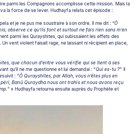
rouva la force de se lever. Hudhayfa relata cet épisode :
a et je ne pus me soustraire à son ordre. Il me dit : 
“Ô 
is, observe ce qu’ils font et surtout ne fais rien sans m’en 
ement parmi les Qurayshites, qui subissaient les effets des 
n vent violent faisait rage, ne laissant ni récipient en place, 
tes, que chacun d’entre vous vérifie qui se tient à ses 
avant qu’il ne me questionne et lui demandai : “
Qui es-tu ?
” Il 
uivit : “
Ô Qurayshites, par Allah, vous n’êtes plus en 
 péri, Banû Quraydha nous ont trahis et nous avons reçu 
amp.
” » Hudhayfa retourna ensuite auprès du Prophète et 