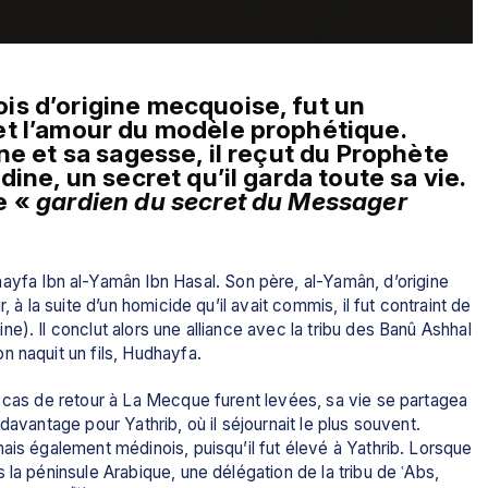
s d’origine mecquoise, fut un 
t l’amour du modèle prophétique. 
ne et sa sagesse, il reçut du Prophète 
e «
 gardien du secret du Messager 
fa Ibn al-Yamân Ibn Hasal. Son père, al-Yamân, d’origine 
 à la suite d’un homicide qu’il avait commis, il fut contraint de 
). Il conclut alors une alliance avec la tribu des Banû Ashhal 
n naquit un fils, Hudhayfa.
 cas de retour à La Mecque furent levées, sa vie se partagea 
davantage pour Yathrib, où il séjournait le plus souvent. 
ais également médinois, puisqu’il fut élevé à Yathrib. Lorsque 
la péninsule Arabique, une délégation de la tribu de ʿAbs, 