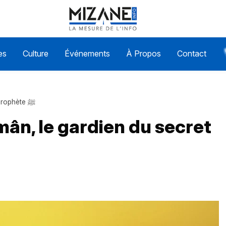
es
Culture
Événements
À Propos
Contact
Hudhayfa Ibn Al-Yamân, le gardien du secret du Prophète ﷺ
ân, le gardien du secret