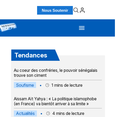
Nous Soutenir
Tendances
Au coeur des confréries, le pouvoir sénégalais
trouve son ciment
Soufisme
•
1
mins de lecture
Aissam Aït Yahya : « La politique islamophobe
(en France) va bientôt arriver à sa limite »
Actualités
•
4
mins de lecture