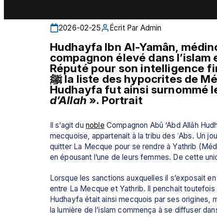
2026-02-25
Écrit Par
Admin
Hudhayfa Ibn Al-Yamân, médinoi
compagnon élevé dans l’islam e
Réputé pour son intelligence fi
ﷺ la liste des hypocrites de Médine, un secret qu’il garda toute sa vie. 
Hudhayfa fut ainsi surnommé l
d’Allah 
». Portrait
Il s’agit du 
noble
 Compagnon Abû ‘Abd Allâh Hudhay
mecquoise, appartenait à la tribu des ʿAbs. Un jour,
quitter La Mecque pour se rendre à Yathrib (Médine
en épousant l’une de leurs femmes. De cette unio
Lorsque les sanctions auxquelles il s’exposait en
entre La Mecque et Yathrib. Il penchait toutefois 
Hudhayfa était ainsi mecquois par ses origines, m
la lumière de l’islam commença à se diffuser dans 