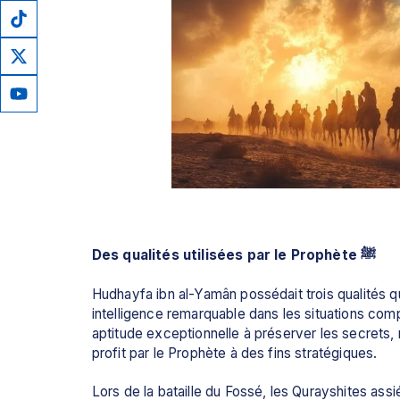
Des qualités utilisées par le Prophète ﷺ
Hudhayfa ibn al-Yamân possédait trois qualités que le Prophète ﷺ appréciait tou
intelligence remarquable dans les situations compl
aptitude exceptionnelle à préserver les secrets, 
profit par le Prophète à des fins stratégiques.
Lors de la bataille du Fossé, les Qurayshites assi