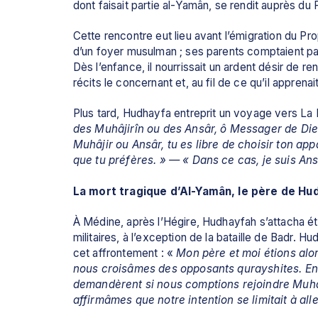
Cette rencontre eut lieu avant l’émigration du Pr
d’un foyer musulman ; ses parents comptaient parm
Dès l’enfance, il nourrissait un ardent désir de rencontrer le Prophète ﷺ. Très j
récits le concernant et, au fil de ce qu’il apprenai
des Muhâjirîn ou des Ansâr, ô Messager de Die
Muhâjir ou Ansâr, tu es libre de choisir ton ap
que tu préfères. » — « Dans ce cas, je suis An
La mort tragique d’Al-Yamân, le père de Hu
À Médine, après l’Hégire, Hudhayfah s’attacha étroitement au Prophète ﷺ. Il
militaires, à l’exception de la bataille de Badr. 
cet affrontement : « 
Mon père et moi étions alo
nous croisâmes des opposants qurayshites. En 
demandèrent si nous comptions rejoindre Muh
affirmâmes que notre intention se limitait à all