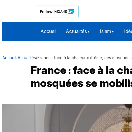
Accueil
Actualités
Islam
Idé
▼
▼
Accueil
›
Actualités
›
France : face à la chaleur extrême, des mosquées
France : face à la c
mosquées se mobili