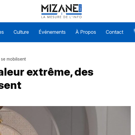
es
Culture
Événements
À Propos
Contact
 se mobilisent
haleur extrême, des
sent