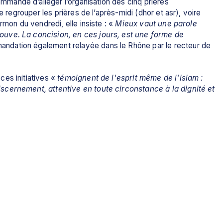
ande d’alléger l’organisation des cinq prières 
e regrouper les prières de l’après-midi (dhor et asr), voire 
rmon du vendredi, elle insiste : « 
Mieux vaut une parole 
uve. La concision, en ces jours, est une forme de 
ndation également relayée dans le Rhône par le recteur de 
es initiatives « 
témoignent de l'esprit même de l'islam : 
cernement, attentive en toute circonstance à la dignité et 