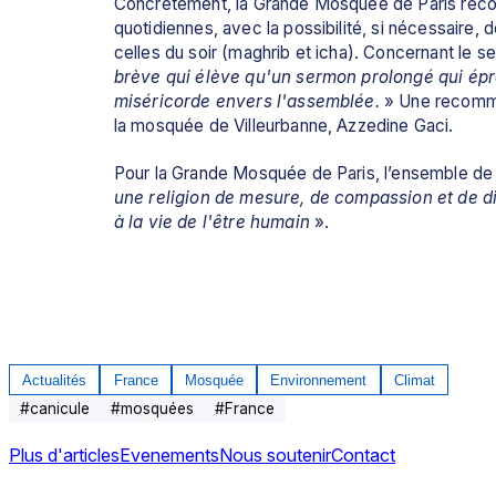
Concrètement, la Grande Mosquée de Paris recomm
quotidiennes, avec la possibilité, si nécessaire, d
celles du soir (maghrib et icha). Concernant le se
brève qui élève qu'un sermon prolongé qui épro
miséricorde envers l'assemblée.
 » Une recomma
la mosquée de Villeurbanne, Azzedine Gaci.
Pour la Grande Mosquée de Paris, l’ensemble de c
une religion de mesure, de compassion et de dis
à la vie de l'être humain 
».
Actualités
France
Mosquée
Environnement
Climat
#
canicule
#
mosquées
#
France
Plus d'articles
Evenements
Nous soutenir
Contact