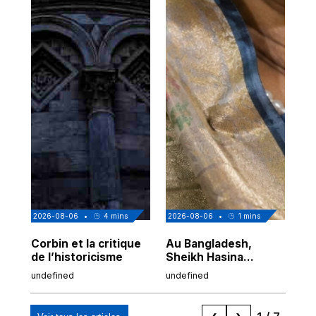
2026-08-06
•
4
mins
2026-08-06
•
1
mins
202
Corbin et la critique
Au Bangladesh,
Au
de l’historicisme
Sheikh Hasina
co
prépare son retour
po
undefined
undefined
und
malgré sa
tr
condamnation