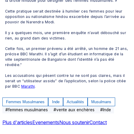
la droite hindoue pour désigner des femmes musulmanes. »
Cette pratique serait destinée à humilier ces femmes pour leur 
opposition au nationalisme hindou exacerbée depuis l’arrivée au 
pouvoir de Narendra Modi.
Il y a quelques mois, une première enquête n'avait débouché sur 
rien, au grand dam des victimes.
Cette fois, un premier prévenu a été arrêté, un homme de 21 ans, 
précise BBC Marathi. Il s’agit d’un étudiant en informatique de la 
ville septentrionale de Bangalore dont l’identité n’a pas été 
révélée.”
Les accusations qui pèsent contre lui ne sont pas claires, mais il 
serait un “utilisateur assidu” de l’application, selon la police citée 
par BBC 
Marathi
.
Femmes Musulmanes
Inde
Actualités
Musulmans
#
femmes musulmanes
#
vente aux enchères
#
Inde
Plus d'articles
Evenements
Nous soutenir
Contact