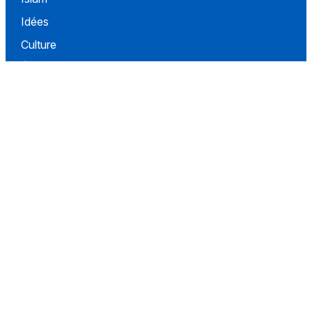
Idées
Culture
Événements
Société
Nous Soutenir
À propos
Contact
Conditions d'utilisation
Politique de confidentialité
Conditions de vente
Réseaux
Facebook