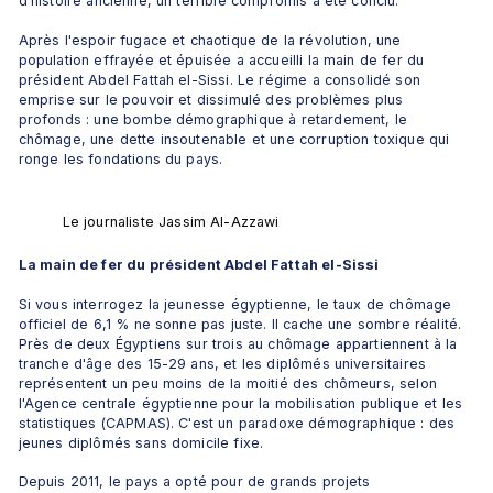
d'histoire ancienne, un terrible compromis a été conclu. 
Après l'espoir fugace et chaotique de la révolution, une 
population effrayée et épuisée a accueilli la main de fer du 
président Abdel Fattah el-Sissi. Le régime a consolidé son 
emprise sur le pouvoir et dissimulé des problèmes plus 
profonds : une bombe démographique à retardement, le 
chômage, une dette insoutenable et une corruption toxique qui 
ronge les fondations du pays. 
Le journaliste Jassim Al-Azzawi
La main de fer du président Abdel Fattah el-Sissi
Si vous interrogez la jeunesse égyptienne, le taux de chômage 
officiel de 6,1 % ne sonne pas juste. Il cache une sombre réalité. 
Près de deux Égyptiens sur trois au chômage appartiennent à la 
tranche d'âge des 15-29 ans, et les diplômés universitaires 
représentent un peu moins de la moitié des chômeurs, selon 
l'Agence centrale égyptienne pour la mobilisation publique et les 
statistiques (CAPMAS). C'est un paradoxe démographique : des 
jeunes diplômés sans domicile fixe. 
Depuis 2011, le pays a opté pour de grands projets 