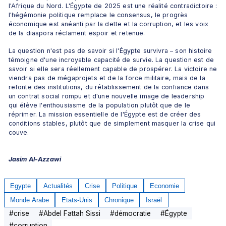
l'Afrique du Nord. L'Égypte de 2025 est une réalité contradictoire : 
l'hégémonie politique remplace le consensus, le progrès 
économique est anéanti par la dette et la corruption, et les voix 
de la diaspora réclament espoir et retenue.  
La question n'est pas de savoir si l'Égypte survivra – son histoire 
témoigne d'une incroyable capacité de survie. La question est de 
savoir si elle sera réellement capable de prospérer. La victoire ne 
viendra pas de mégaprojets et de la force militaire, mais de la 
refonte des institutions, du rétablissement de la confiance dans 
un contrat social rompu et d'une nouvelle image de leadership 
qui élève l'enthousiasme de la population plutôt que de le 
réprimer. La mission essentielle de l'Égypte est de créer des 
conditions stables, plutôt que de simplement masquer la crise qui 
couve. 
Jasim Al-Azzawi
Egypte
Actualités
Crise
Politique
Economie
Monde Arabe
Etats-Unis
Chronique
Israël
#
crise
#
Abdel Fattah Sissi
#
démocratie
#
Égypte
#
corruption