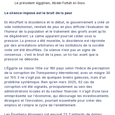
Le président égyptien, Abdel Fattah el-Sissi
Le silence imposé est le bruit de la peur
En étouffant la dissidence et le débat, le gouvernement a créé un 
vide institutionnel, rendant de plus en plus difficile l'évaluation de 
l'humeur de la population et le traitement des griefs avant qu'ils 
ne dégénèrent. Le calme apparent pourrait céder sous la 
pression. La presse a été muselée, la dissidence est réprimée 
par des arrestations arbitraires et les institutions de la société 
civile ont été étouffées. Ce silence n'est pas un signe de 
consensus ; c'est le bruit de la peur, un tic-tac avant que la 
pression ne déborde. 
L'Égypte se classe 130e sur 180 pays selon l'Indice de perception 
de la corruption de 
Transparency International
, avec un maigre 30 
sur 100. Il ne s'agit pas de quelques brebis galeuses, mais d'un 
problème systémique. Rien qu'en mars 2025, 62 cas de 
corruption ont été signalés, principalement au sein des 
administrations locales et du secteur financier. Il s'agit d'une taxe 
omniprésente sur l'économie, qui décourage les investissements 
étrangers et l'innovation, pourtant essentielle pour créer des 
emplois et rompre le cycle de l'endettement. 
Les Égyptiens étrangers ont envoyé 23,7 milliards de dollars 