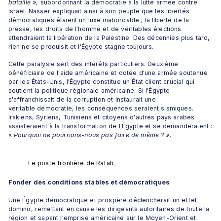
bataille »,
 subordonnant la démocratie à la lutte armée contre 
Israël. Nasser expliquait ainsi à son peuple que les libertés 
démocratiques étaient un luxe inabordable ; la liberté de la 
presse, les droits de l'homme et de véritables élections 
attendraient la libération de la Palestine. Des décennies plus tard, 
rien ne se produisit et l'Égypte stagne toujours. 
Cette paralysie sert des intérêts particuliers. Deuxième 
bénéficiaire de l'aide américaine et dotée d'une armée soutenue 
par les États-Unis, l'Égypte constitue un État client crucial qui 
soutient la politique régionale américaine. Si l'Égypte 
s'affranchissait de la corruption et instaurait une 
véritable démocratie, les conséquences seraient sismiques. 
Irakiens, Syriens, Tunisiens et citoyens d'autres pays arabes 
assisteraient à la transformation de l'Égypte et se demanderaient : 
«
 Pourquoi ne pourrions-nous pas faire de même ? »
.
Le poste frontière de Rafah
Fonder des conditions stables et démocratiques
Une Égypte démocratique et prospère déclencherait un effet 
domino, remettant en cause les dirigeants autoritaires de toute la 
région et sapant l'emprise américaine sur le Moyen-Orient et 