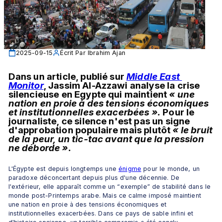
2025-09-15
Écrit Par
Ibrahim Ajan
Dans un article, publié sur 
Middle East 
Monitor
, Jassim Al-Azzawi analyse la crise 
silencieuse en Egypte qui maintient 
«
une 
nation en proie à des tensions économiques 
et institutionnelles exacerbées ».
 Pour le 
journaliste, ce silence n'est pas un signe 
d'approbation populaire mais plutôt 
« le bruit 
de la peur, un tic-tac avant que la pression 
ne déborde ».
L'Égypte est depuis longtemps une 
énigme
 pour le monde, un 
paradoxe déconcertant depuis plus d'une décennie. De 
l'extérieur, elle apparaît comme un “exemple” de stabilité dans le 
monde post-Printemps arabe. Mais ce calme imposé maintient 
une nation en proie à des tensions économiques et 
institutionnelles exacerbées. Dans ce pays de sable infini et 