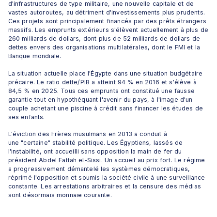
d'infrastructures de type militaire, une nouvelle capitale et de 
vastes autoroutes, au détriment d'investissements plus prudents. 
Ces projets sont principalement financés par des prêts étrangers 
massifs. Les emprunts extérieurs s'élèvent actuellement à plus de 
260 milliards de dollars, dont plus de 52 milliards de dollars de 
dettes envers des organisations multilatérales, dont le FMI et la 
Banque mondiale. 
La situation actuelle place l'Égypte dans une situation budgétaire 
précaire. Le ratio dette/PIB a atteint 94 % en 2016 et s'élève à 
84,5 % en 2025. Tous ces emprunts ont constitué une fausse 
garantie tout en hypothéquant l'avenir du pays, à l'image d'un 
couple achetant une piscine à crédit sans financer les études de 
ses enfants. 
L'éviction des Frères musulmans en 2013 a conduit à 
une "certaine" stabilité politique. Les Égyptiens, lassés de 
l'instabilité, ont accueilli sans opposition la main de fer du 
président Abdel Fattah el-Sissi. Un accueil au prix fort. Le régime 
a progressivement démantelé les systèmes démocratiques, 
réprimé l'opposition et soumis la société civile à une surveillance 
constante. Les arrestations arbitraires et la censure des médias 
sont désormais monnaie courante. 