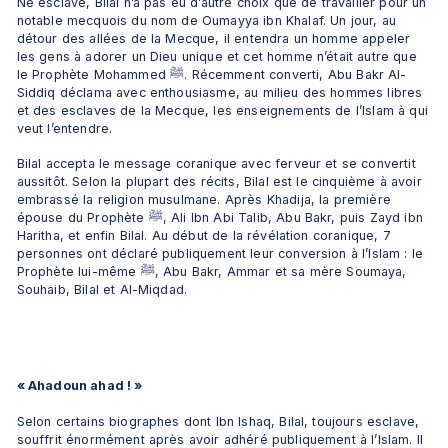
Né esclave, Bilal n’a pas eu d’autre choix que de travailler pour un 
notable mecquois du nom de Oumayya ibn Khalaf. Un jour, au 
détour des allées de la Mecque, il entendra un homme appeler 
les gens à adorer un Dieu unique et cet homme n’était autre que 
le Prophète Mohammed ﷺ. Récemment converti, Abu Bakr Al-
Siddiq déclama avec enthousiasme, au milieu des hommes libres 
et des esclaves de la Mecque, les enseignements de l’Islam à qui 
veut l’entendre. 
Bilal accepta le message coranique avec ferveur et se convertit 
aussitôt. Selon la plupart des récits, Bilal est le cinquième à avoir 
embrassé la religion musulmane. Après Khadija, la première 
épouse du Prophète ﷺ, Ali Ibn Abi Talib, Abu Bakr, puis Zayd ibn 
Haritha, et enfin Bilal. Au début de la révélation coranique, 7 
personnes ont déclaré publiquement leur conversion à l’Islam : le 
Prophète lui-même ﷺ, Abu Bakr, Ammar et sa mère Soumaya, 
Souhaib, Bilal et Al-Miqdad. 
« Ahadoun ahad ! »
Selon certains biographes dont Ibn Ishaq, Bilal, toujours esclave, 
souffrit énormément après avoir adhéré publiquement à l’Islam. Il 