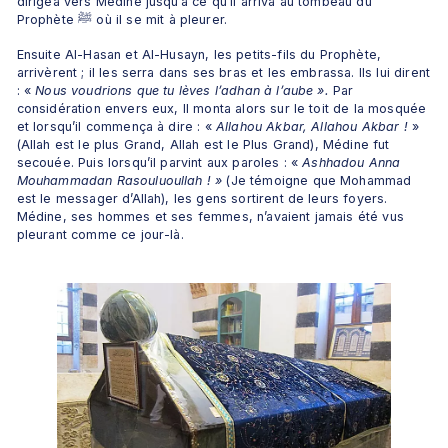
dirigea vers Médine jusqu’à ce qu’il arriva au tombeau du 
Prophète ﷺ où il se mit à pleurer. 
Ensuite Al-Hasan et Al-Husayn, les petits-fils du Prophète, 
arrivèrent ; il les serra dans ses bras et les embrassa. Ils lui dirent 
: « 
Nous voudrions que tu lèves l’adhan à l’aube ».
 Par 
considération envers eux, Il monta alors sur le toit de la mosquée 
et lorsqu’il commença à dire : «
 Allahou Akbar, Allahou Akbar ! 
» 
(Allah est le plus Grand, Allah est le Plus Grand), Médine fut 
secouée. Puis lorsqu’il parvint aux paroles : « 
Ashhadou Anna 
Mouhammadan Rasouluoullah ! »
 (Je témoigne que Mohammad 
est le messager d’Allah), les gens sortirent de leurs foyers. 
Médine, ses hommes et ses femmes, n’avaient jamais été vus 
pleurant comme ce jour-là.