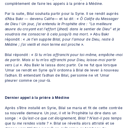
complètement de faire les appels à la prière à Médine. 
Par la suite, Bilal souhaita partir pour la Syrie. Il se rendit auprès 
d’Aba Bakr — devenu Calife— et lui dit : 
« Ô Calife du Messager 
de Dieu ! Un jour, j’ai entendu le Prophète dire : “La meilleure 
œuvre du croyant est l'effort (jihad) dans le sentier de Dieu” et je 
voudrais me consacrer à cela jusqu’à ma mort. » 
Abu Bakr 
répondit : 
« Je t’en supplie Bilal, pour l’amour de Dieu, reste à 
Médine ; j’ai vieilli et mon terme est proche ». 
Bilal répondit :
 « Si tu m’as affranchi pour toi-même, empêche-moi 
de partir. Mais si tu m’as affranchi pour Dieu, laisse-moi partir 
vers Lui »
. Abu Bakr le laissa donc partir. Ce ne fut que lorsque 
ʿUmar se rendit en Syrie qu’il ordonna à Bilal de lever à nouveau 
l’adhan. Et entendant l’adhan de Bilal, personne ne vit ʿUmar 
pleurer comme ce jour-là. 
Dernier appel à la prière à Médine
Après s’être installé en Syrie, Bilal se maria et fit de cette contrée 
sa nouvelle demeure. Un jour, il vit le Prophète lui dire dans un 
songe : «
 Qu’est-ce que cet éloignement, Bilal ? N’est-il pas temps 
que tu me rendes visite ? »
. Bilal se réveilla alors attristé et se 