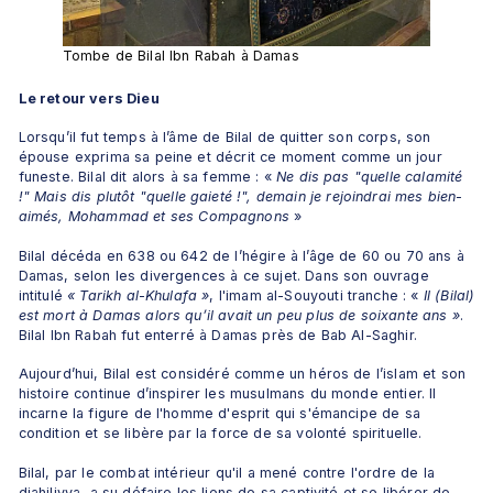
Tombe de Bilal Ibn Rabah à Damas
Le retour vers Dieu
Lorsqu’il fut temps à l’âme de Bilal de quitter son corps, son 
épouse exprima sa peine et décrit ce moment comme un jour 
funeste. Bilal dit alors à sa femme : « 
Ne dis pas "quelle calamité 
!"
Mais dis plutôt "quelle gaieté !", demain je rejoindrai mes bien-
aimés,
Mohammad et ses Compagnons
 » 
Bilal décéda en 638 ou 642 de l’hégire à l’âge de 60 ou 70 ans à 
Damas, selon les divergences à ce sujet. Dans son ouvrage 
intitulé 
« Tarikh al-Khulafa »
, l'imam al-Souyouti tranche : «
 Il (Bilal) 
est mort à Damas alors qu’il avait un peu plus de soixante ans »
. 
Bilal Ibn Rabah fut enterré à Damas près de Bab Al-Saghir. 
Aujourd’hui, Bilal est considéré comme un héros de l’islam et son 
histoire continue d’inspirer les musulmans du monde entier. Il 
incarne la figure de l'homme d'esprit qui s'émancipe de sa 
condition et se libère par la force de sa volonté spirituelle. 
Bilal, par le combat intérieur qu'il a mené contre l'ordre de la 
djahiliyya, a su défaire les liens de sa captivité et se libérer de 