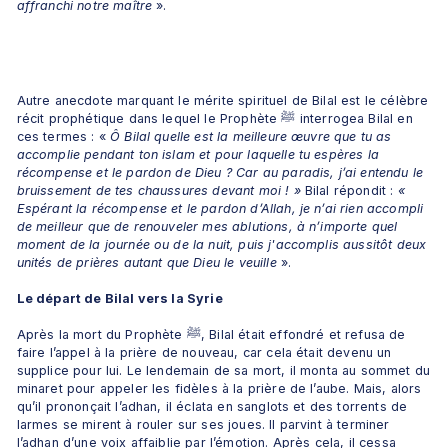
affranchi notre maître
 ».
Autre anecdote marquant le mérite spirituel de Bilal est le célèbre 
récit prophétique dans lequel le Prophète ﷺ interrogea Bilal en 
ces termes : «
 Ô Bilal quelle est la meilleure œuvre que tu as 
accomplie pendant ton islam et pour laquelle tu espères la 
récompense et le pardon de Dieu ? Car au paradis, j’ai entendu le 
bruissement de tes chaussures devant moi ! »
 Bilal répondit : 
« 
Espérant la récompense et le pardon d’Allah, je n’ai rien accompli 
de meilleur que de renouveler mes ablutions, à n’importe quel 
moment de la journée ou de la nuit, puis j'accomplis aussitôt deux 
unités de prières autant que Dieu le veuille 
».
Le départ de Bilal vers la Syrie
Après la mort du Prophète ﷺ, Bilal était effondré et refusa de 
faire l’appel à la prière de nouveau, car cela était devenu un 
supplice pour lui. Le lendemain de sa mort, il monta au sommet du 
minaret pour appeler les fidèles à la prière de l’aube. Mais, alors 
qu’il prononçait l’adhan, il éclata en sanglots et des torrents de 
larmes se mirent à rouler sur ses joues. Il parvint à terminer 
l’adhan d’une voix affaiblie par l’émotion. Après cela, il cessa 