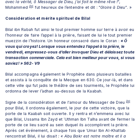
avec la vérité, ô Messager de Dieu, j’ai fait le même rêve !
", 
Mohammed ﷺ fut heureux de l’entendre et dit : "
Gloire à Dieu"
. » 
Considération et mérite spirituel de Bilal
Bilal ibn Rabah fut ainsi le tout premier homme sur terre à avoir eu 
l’honneur de faire l’appel à la prière, faisant de lui le tout premier 
muezzin de l’histoire. Un honneur consacré dans le Coran : 
« Ô 
vous qui croyez! Lorsque vous entendez l’appel à la prière, le 
vendredi, empressez-vous d’aller invoquer Dieu et délaissez toute 
transaction commerciale. Cela est bien meilleur pour vous, si vous 
saviez! » S62- V9
Bilal accompagna également le Prophète dans plusieurs batailles 
et assista à la conquête de la Mecque en 630. Ce jour-là, et dans 
cette ville qui fut jadis le théâtre de ses tourments, le Prophète lui 
ordonna de lever l’adhan au-dessus de la Kaabah. 
Signe de la considération et de l'amour du Messager de Dieu ﷺ 
pour Bilal, Il ordonna également, le jour de cette victoire, que la 
porte de la Kaabah soit ouverte. Il y rentra et n’emmena avec lui 
que Bilal, Ussama Ibn Zayd et ʿUthman Ibn Talha avant de fermer la 
porte de ce lieu sacré au sein duquel ils accomplirent la prière. 
Après cet événement, à chaque fois que ʿUmar Ibn Al-Khattab 
rencontrait Bilal, il lui disa
it : « Abu Bakr est notre maître et il a 