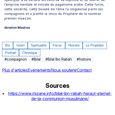
l'emprise mentale et sociale du paganisme arabe. Cette force, 
cette sincérité, cette beauté de l'âme l'a singularisé parmi les 
compagnons et a justifié le choix du Prophète de le nommer 
premier muezzin. 
Ibrahim Madras
Bio
Islam
Spiritualité
Focus
Histoire
Le Prophète
Portrait
Chronique
#
compagnon
#
Bilal
#
Bilal Ibn Rabah
#
histoire
Plus d'articles
Evenements
Nous soutenir
Contact
Sources
https://www.mizane.info/bilal-ibn-rabah-heraut-eternel-
de-la-communion-musulmane/