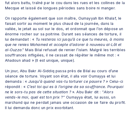
fut alors battu, traîné par le cou dans les rues et les collines de la 
Mecque et laissé de longues périodes sans boire ni manger. 
On rapporte également que son maître, Oumayyah Ibn Khalaf, le 
faisait sortir au moment le plus chaud de la journée, dans la 
vallée, le jetait au sol sur le dos, et ordonnait que l’on dépose un 
énorme rocher sur sa poitrine. Durant ses séances de torture, il 
lui demandait : « 
Tu resteras ici jusqu’à ce que tu meures, à moins 
que ne renies Mohamed et accepte d’adorer à nouveau al-Lât et 
al-Ouzza
.” Mais Bilal refusait de renier l’islam. Malgré les terribles 
souffrances infligées, il ne cessait de répéter le même mot : « 
Ahadoun ahad » (Il est unique, unique). 
Un jour, Abu Bakr Al-Siddiq passa près de Bilal au cours d’une 
séance de torture. Voyant son état, il alla voir Oumayya et lui 
demanda : « 
Jusqu’à quand vas-tu torturer ce pauvre ? »
 Celui-ci 
répondit : « 
C’est toi qui es à l’origine de sa souffrance. Pourquoi 
ne le sors-tu pas de cette situation ? 
». Abu Bakr dit : “
Alors 
vends-le moi, quel est ton prix 
?” Oumayya était, lui aussi, un 
marchand qui ne perdait jamais une occasion de se faire du profit. 
Il lui demanda donc un prix exorbitant. 