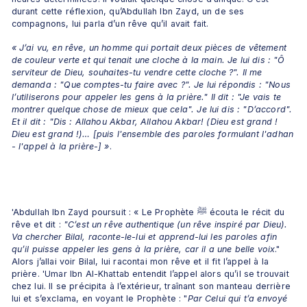
durant cette réflexion, qu’Abdullah Ibn Zayd, un de ses 
compagnons, lui parla d’un rêve qu’il avait fait. 
« J’ai vu, en rêve, un homme qui portait deux pièces de vêtement 
de couleur verte et qui tenait une cloche à la main. Je lui dis : "Ô 
serviteur de Dieu, souhaites-tu vendre cette cloche ?". Il me 
demanda : "Que comptes-tu faire avec ?". Je lui répondis : "Nous 
l’utiliserons pour appeler les gens à la prière." Il dit : "Je vais te 
montrer quelque chose de mieux que cela". Je lui dis : "D’accord". 
Et il dit : "Dis : Allahou Akbar, Allahou Akbar! (Dieu est grand ! 
Dieu est grand !)… [puis l'ensemble des paroles formulant l'adhan 
- l'appel à la prière-] »
.
'Abdullah Ibn Zayd poursuit : « Le Prophète ﷺ écouta le récit du 
rêve et dit :
 "C’est un rêve authentique (un rêve inspiré par Dieu). 
Va chercher Bilal, raconte-le-lui et apprend-lui les paroles afin 
qu’il puisse appeler les gens à la prière, car il a une belle voix
." 
Alors j’allai voir Bilal, lui racontai mon rêve et il fit l’appel à la 
prière. 'Umar Ibn Al-Khattab entendit l’appel alors qu’il se trouvait 
chez lui. Il se précipita à l’extérieur, traînant son manteau derrière 
lui et s’exclama, en voyant le Prophète : "
Par Celui qui t’a envoyé 