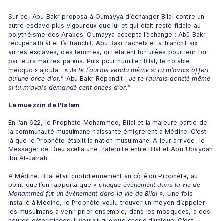
Sur ce, Abu Bakr proposa à Oumayya d’échanger Bilal contre un 
autre esclave plus vigoureux que lui et qui était resté fidèle au 
polythéisme des Arabes. Oumayya accepta l’échange ; Abû Bakr 
récupéra Bilâl et l’affranchit. Abu Bakr racheta et affranchit six 
autres esclaves, des femmes, qui étaient torturées pour leur foi 
par leurs maîtres païens. Puis pour humilier Bilal, le notable 
mecquois ajouta : « J
e te l’aurais vendu même si tu m’avais offert 
qu’une once d’or.
” Abu Bakr Répondit : 
Je te l’aurais acheté même 
si tu m’avais demandé cent onces d’or.”
Le muezzin de l'Islam
En l’an 622, le Prophète Mohammed, Bilal et la majeure partie de 
la communauté musulmane naissante émigrèrent à Médine. C’est 
là que le Prophète établit la nation musulmane. A leur arrivée, le 
Messager de Dieu scella une fraternité entre Bilal et Abu ʿUbaydah 
Ibn Al-Jarrah. 
A Médine, Bilal était quotidiennement au côté du Prophète, au 
point que l’on rapporta que «
 chaque événement dans la vie de 
Mohammed fut un événement dans la vie de Bilal ». 
Une fois 
installé à Médine, le Prophète voulu trouver un moyen d’appeler 
les musulmans à venir prier ensemble, dans les mosquées, à des 
heures déterminées. Il voulait quelque chose d’unique. C'est 